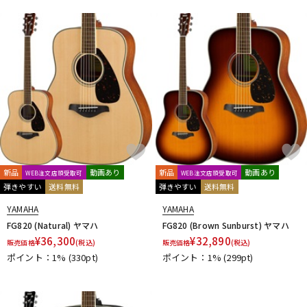
新品
動画あり
新品
動画あり
WEB注文店頭受取可
WEB注文店頭受取可
弾きやすい
送料無料
弾きやすい
送料無料
YAMAHA
YAMAHA
FG820 (Natural) ヤマハ
FG820 (Brown Sunburst) ヤマハ
¥
36,300
¥
32,890
販売価格
(税込)
販売価格
(税込)
ポイント：1%
(330pt)
ポイント：1%
(299pt)