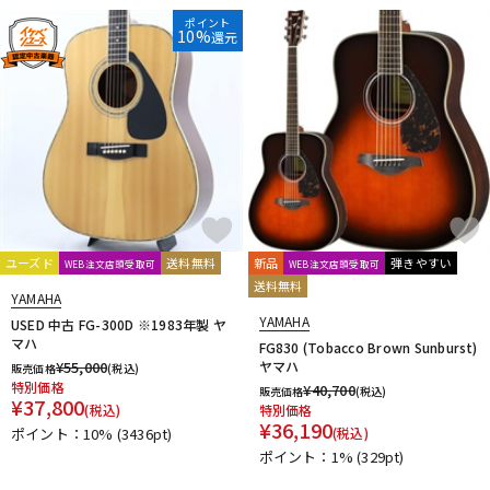
ポイント
10%
還元
ユーズド
送料無料
新品
弾きやすい
WEB注文店頭受取可
WEB注文店頭受取可
送料無料
YAMAHA
YAMAHA
USED 中古 FG-300D ※1983年製 ヤ
マハ
FG830 (Tobacco Brown Sunburst)
¥
55,000
ヤマハ
販売価格
(税込)
特別価格
¥
40,700
販売価格
(税込)
¥
37,800
(税込)
特別価格
¥
36,190
ポイント：10%
(3436pt)
(税込)
ポイント：1%
(329pt)