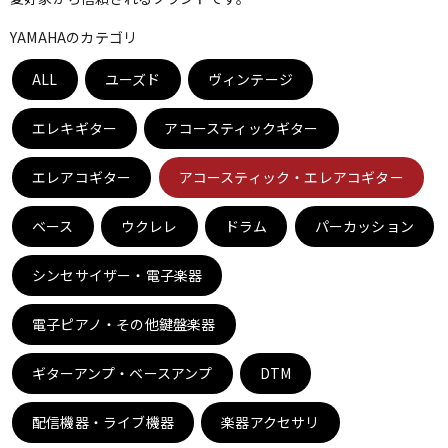
ベース
ウクレレ
YAMAHAのカテゴリ
ALL
ユーズド
ヴィンテージ
ドラム
パーカッション
エレキギター
アコースティックギター
キーボード
電子ピアノ
エレアコギター
アコースティック・エレアコギター
ベース
ウクレレ
ドラム
パーカッション
管楽器
その他楽器
シンセサイザー・電子楽器
アンプ
エフェクター
電子ピアノ・その他鍵盤楽器
ギターアンプ・ベースアンプ
DTM
DJ機器
DTM
配信機器・ライブ機器
楽器アクセサリ