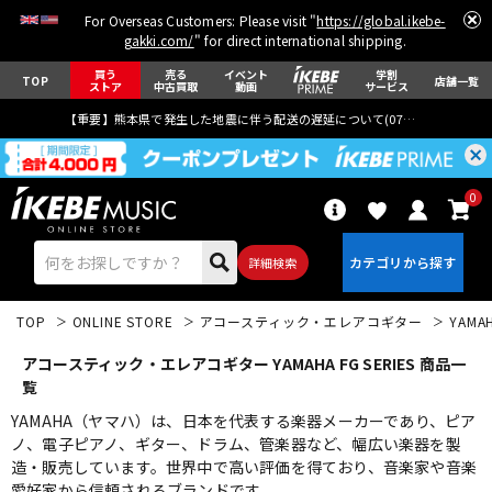
For Overseas Customers: Please visit "
https://global.ikebe-
gakki.com/
" for direct international shipping.
買う
売る
イベント
学割
TOP
店舗一覧
ストア
中古買取
動画
サービス
【重要】熊本県で発生した地震に伴う配送の遅延について(
07月29日
更新)
0
詳細検索
TOP
ONLINE STORE
アコースティック・エレアコギター
YAMA
アコースティック・エレアコギター YAMAHA FG SERIES 商品一
覧
YAMAHA（ヤマハ）は、日本を代表する楽器メーカーであり、ピア
ノ、電子ピアノ、ギター、ドラム、管楽器など、幅広い楽器を製
エレキギター
アコギ/エレアコ
造・販売しています。世界中で高い評価を得ており、音楽家や音楽
愛好家から信頼されるブランドです。