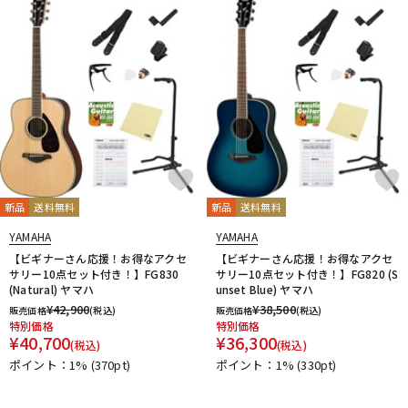
新品
送料無料
新品
送料無料
YAMAHA
YAMAHA
【ビギナーさん応援！お得なアクセ
【ビギナーさん応援！お得なアクセ
サリー10点セット付き！】FG830
サリー10点セット付き！】FG820 (S
(Natural) ヤマハ
unset Blue) ヤマハ
¥
42,900
¥
38,500
販売価格
(税込)
販売価格
(税込)
特別価格
特別価格
¥
40,700
¥
36,300
(税込)
(税込)
ポイント：1%
(370pt)
ポイント：1%
(330pt)