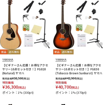
新品
送料無料
新品
送料無料
YAMAHA
YAMAHA
【ビギナーさん応援！お得なアクセ
【ビギナーさん応援！お得なアクセ
サリー10点セット付き！】FG820
サリー10点セット付き！】FG830
(Natural) ヤマハ
(Tobacco Brown Sunburst) ヤマハ
¥
38,500
¥
42,900
販売価格
(税込)
販売価格
(税込)
特別価格
特別価格
¥
36,300
¥
40,700
(税込)
(税込)
ポイント：1%
(330pt)
ポイント：1%
(370pt)