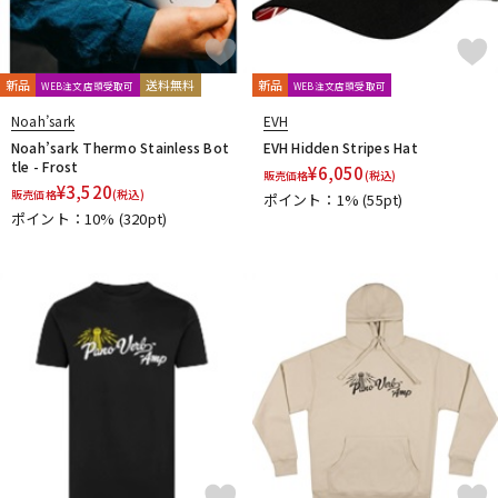
Fred Kelly
Free The Tone
Freedom Custom Guitar Research
Freeway Switch
FU-Tone
G-K
新品
送料無料
新品
WEB注文店頭受取可
WEB注文店頭受取可
G.I. Batteries
G7th
GATOR
GATOR Frameworks
GHS
Noah’sark
EVH
Gibson
GID
GigBag
Golden Power
GORILLA SNOT
Noah’sark Thermo Stainless Bot
EVH Hidden Stripes Hat
GOTOH
Grande uomo
Graph Tech
Gravity Guitar Picks
tle - Frost
¥
6,050
販売価格
(税込)
GRECO
Greg Bennett
GRETSCH
GrooveTech Tools
¥
3,520
販売価格
(税込)
ポイント：1%
(55pt)
Grover
Grover Allman
Gruv Gear
GUITTO
ポイント：10%
(320pt)
Hal Leonard
HANNABACH
Happich
HARRY'S
HATA
Headway
HERCO
HERCULES
HexHider
HipStrap
Hofner
HOSCO
HOWARD
HUDSON MUSIC
Ibanez
Ikebe Original
IN TUNE GP
Inner Bamboo Bass Instruments (IBBI)
J.P.CARLOS
Jackson
JAKE SHIMABUKURO
John Pearse
K&M
K.Yairi
KALA
Kamaka
KAMINARI
KC
Ken Smith
K-Garage
Kikutani
Killer
KIWAYA
KLUSON
Ko’olau
KORG
KR'Z NANO DIAMOND CABLE
KTS
kusakusa88
Kyser
L-N