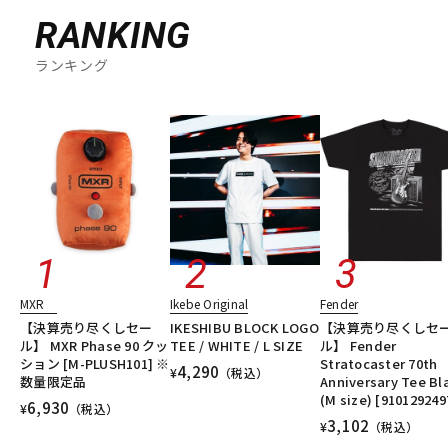
RANKING
ランキング
MXR
Ikebe Original
Fender
【決算売り尽くしセー
IKESHIBU BLOCK LOGO
【決算売り尽くしセ
ル】 MXR Phase 90 クッ
TEE / WHITE / L SIZE
ル】 Fender
ション [M-PLUSH101] ※
Stratocaster 70th
4,290
¥
（税込）
数量限定品
Anniversary Tee Bl
(M size) [910129249
6,930
¥
（税込）
3,102
¥
（税込）