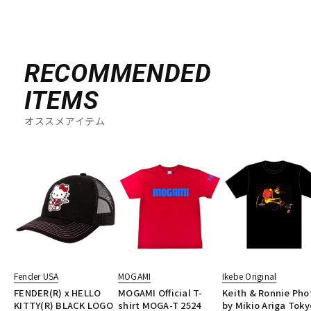
RECOMMENDED
ITEMS
オススメアイテム
Fender USA
MOGAMI
Ikebe Original
FENDER(R) x HELLO
MOGAMI Official T-
Keith & Ronnie Pho
KITTY(R) BLACK LOGO
shirt MOGA-T 2524
by Mikio Ariga Toky