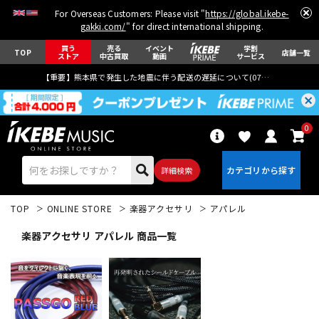
For Overseas Customers: Please visit "
https://global.ikebe-
gakki.com/
" for direct international shipping.
買う
売る
イベント
学割
TOP
店舗一覧
ストア
中古買取
動画
サービス
【重要】熊本県で発生した地震に伴う配送の遅延について(
07月29日
更新)
0
詳細検索
TOP
ONLINE STORE
楽器アクセサリ
アパレル
楽器アクセサリ アパレル 商品一覧
エレキギター
アコギ/エレアコ