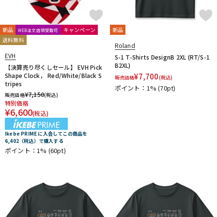
Thomastik-Infeld
ThroBak Electronics
Tim Bud
TINYBOY
TODA GUITARS
TOKAI
Tom Anderson
TOMBO
Tone
新品
キャンペーン
新品
WEB注文店頭受取可
Toneism Pickups
TonePros
TOUGH-TX
TRIAL
TRICK
送料無料
Roland
TRUE DYNA
trumpet station
TUNE
Turtle Wax
EVH
S-1 T-Shirts DesignB 2XL (RT/S-1
TV Jones
ULTIMATE
unknown
B2XL)
【決算売り尽くしセール】 EVH Pick
V-Z
Shape Clock， Red/White/Black S
¥
7,700
販売価格
(税込)
Van Damme
Vega-Trem
VeroCity Effects Pedals
tripes
ポイント：1%
(70pt)
VIBRAMATE
Vigier
VitalAudio
VIVACE
VOVOX
VOX
¥
7,150
販売価格
(税込)
特別価格
WALRUS AUDIO
Warwick
Wedgie
Well Fine
Wera
¥
6,600
(税込)
WHITEFEATHER
Wilkinson
Wittner
Worth
Xotic
YAMAHA
ZAOLLA
ZEMAITIS
ZEN-ON
Ikebe PRIME に入会してこの商品を
他
6,402（税込）で購入する
ポイント：1%
(60pt)
320design
アトス・インターナショナル
アルソ出版
カエルカフェ
キョーリツ
シンコーミュージック
スーパーキッズ
ねこだまり工房
パイパーズ
フェアリー
フォンテック
ヤマハミュージックEHD
ヤマハミュージックトレーディング
ヤマハミュージックメディア
リットーミュージック
音楽之友社
山木秀夫コレクション