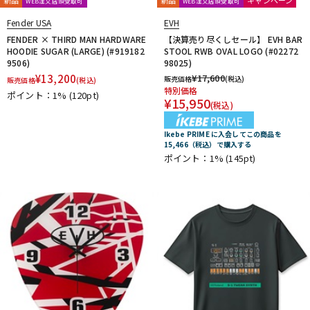
WEB注文店頭受取可
WEB注文店頭受取可
Providence
PULSE
PYRAMID
R.Cocco
Fender USA
EVH
Rattlesnake Cable
Raw Vintage
RENEGADE
FENDER × THIRD MAN HARDWARE
【決算売り尽くしセール】 EVH BAR
Reunion Blues
RevoL effects
Richter Straps
HOODIE SUGAR (LARGE) (#919182
STOOL RWB OVAL LOGO (#02272
Rick Rock Picks
Rickenbacker
RIGHTON STRAPS
9506)
98025)
RIO GRANDE
Ritter
RIVER FORD
Roadie
¥
13,200
¥
17,600
販売価格
(税込)
販売価格
(税込)
特別価格
ROCHE-THOMAS
Roland
ROMBO
Ron Ellis Pickups
ポイント：1%
(120pt)
¥
15,950
(税込)
ROTO SOUND
ROZZ
S-U
Ikebe PRIME に入会してこの商品を
S.Yairi
Sadowsky
Sadowsky Guitars
Sago
SAVAREZ
15,466（税込）で購入する
ポイント：1%
(145pt)
Schaller
SCHECTER
Schlagwerk Percussion
Scorelay Japan
SCUD
SEIKO
Seki Sound
SEQUENZ
Seymour Duncan
Shadow
SHRED NECK
SHUBB
SILENT PICK
SIT
SKB
SKYSONIC
SNARK
Solid Bond
SOLID CABLES
SOMA laboratory
SONOTONE
Souldier Strap
Spanish Moon
SpiceNote
Spider Capo
Stack
STARTECH
STEINBERGER
Stetsbar
stokyo
Suhr Guitars
Sunhayato
SUNRISE
Sustainiac
SUZUKI
Switch Custom Guitars
TAKAMINE
TAMA
TAURUS ARMY
TAYLOR
tc electronic
Thalia Capo
THE ROCK SLIDE