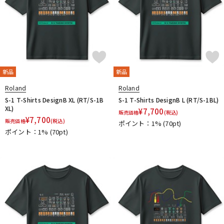
春日
杉原書店
青い鳥∞黄い蜂
日本娯楽
名城商会
明和電機
他2
TONE GEAR
Peters
Alfred
M.Baron
m.guitar craft works
Henle
Boosey And Hawkes
Universal
Musica Rara
Salabert
Durand
Leduc
新品
新品
Dr.Case
Schott Music
Billaudot
Marc Reift
Roland
Roland
Max Eschig
Southern Music
Bote And Bock
Wizz Pickups
S-1 T-Shirts DesignB XL (RT/S-1B
S-1 T-Shirts DesignB L (RT/S-1BL)
International Music
Edition Wilhelm Hansen
Asterope
XL)
¥
7,700
販売価格
(税込)
Rubank
日本アコースティックレコーズ
Cable Cup
¥
7,700
販売価格
(税込)
ポイント：1%
(70pt)
Richard Schauer
SUCK UK
ぼっち・ざ・ろっく！
ポイント：1%
(70pt)
Triplo Press
Musikverlag Hans Sikorski
大阪開成館
ドレミ楽譜出版社
De Haske
デプロMP
GRAYZONE
AURORA STRINGS
Chester Music
Lydke Musikverlag
Theodore Presser
Groove Garage
AQUBE MUSIC PRODUCTS
Ergo Straps