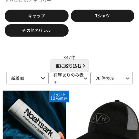
アパレル
のカテゴリー
Bigsby
Bill Lawrence
Birdland
Black Mountain
DTM オンライン納品
レコーディング機器
BLACK MOUNTAIN PICKS
BLACK&GOLD
Blackstar
キャップ
Tシャツ
BLUE BELL
Bohemians
BONDHUS
BOSS
Boveda
brokker
Bruff
B-SIDE LABEL
CAIG
CAJ
CANARE
配信/ライブ機器
楽器アクセサリ
その他アパレル
Carl Fischer
Carlos
Charles Colin
Cherub
CLAYTON
Cleartone
Cling On
CNB
Colossal Cable
COLUMBIA
COMFORT Strapp
Cordoba
Couch Guitar Strap
中古
ヴィンテージ
Crescendo
CUSTOM TRY
347
件
D-F
更に絞り込む
D&A GUITAR GEAR
D’Addario
Daiking Corporation
在庫ありのみ表
D'andrea
Danelectro
D'Angelico
DARCO
DAVA
新着順
20 件表示
示
DAVID LABOGA
DEAN
Dean Markley
DEVISER
DiMarzio
DINGWALL
dmi guitar labs
Doc Simons
DR
Dr.DUCK'S
ポイント
10%
還元
Dunlop (Jim Dunlop)
DURACELL
E.W.S.
EBS
Editions Bim
Electro Harmonix
ele-king books
ELIXIR
EMERSON CUSTOM
EMG
Enfini Custom Works
ENGL
Epiphone
ERNIE BALL
ESP
EVH
Famous
FANA
F-bass
Fender
Fender Japan
Fender USA
FERNANDES ／ Burny
FISHMAN
Floyd Rose
Franklin