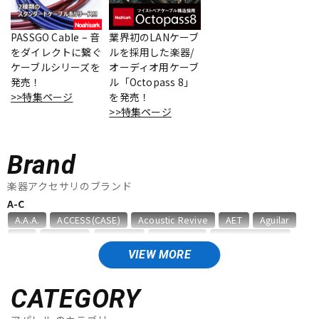
ベース
ウクレレ
PASSGO Cable – 音
業界初のLANケーブ
をダイレクトに繋ぐ
ルを採用した楽器/
ケーブルシリーズを
オーディオ用ケーブ
ドラム
パーカッション
発売！
ル「Octopass 8」
>>特集ページ
を発売！
>>特集ページ
キーボード
電子ピアノ
Brand
管楽器
その他楽器
楽器アクセサリのブランド
A-C
A.A.A.
ACCESS(CASE)
Acoustic Revive
AET
Aguilar
アンプ
エフェクター
AID
AIR CELL
ALEMBIC
ALFANOTE
Allies Vemuram
ALLPARTS
ALPINE HEARING PROTECTION
APEX
AQUILA
VIEW MORE
ARIA
Aria ProII
ARTEC
ATELIER Z
AUGUSTINE
DJ機器
DTM
B，W&R
Babicz
BARBAROSSA
Bare Knuckle
CATEGORY
bartolini
basiner
BASSO
BELDEN
Big Bends