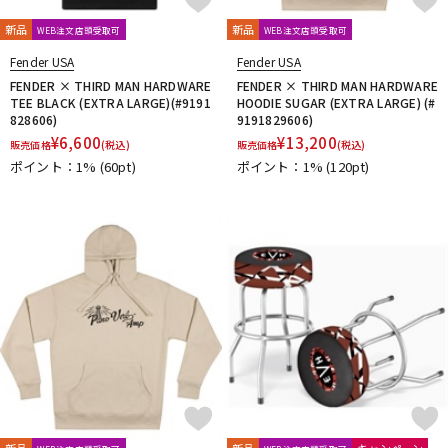
L.R.Baggs
La Bella
LAKLAND
LAMANTA
Lao Qi
LAVA MUSIC
Lee Guitars
LEVY’S
LHL
Lindy Fralin
新品
新品
WEB注文店頭受取可
WEB注文店頭受取可
Live Line
Lizard Spit
LM STRAP
Lollar Pickups
Fender USA
Fender USA
LUTHIER
Magna Cart
Magslide
MAHALO
FENDER × THIRD MAN HARDWARE
FENDER × THIRD MAN HARDWARE
Manikin Electronic
Mark Strings
Marshall
MARTIN
TEE BLACK (EXTRA LARGE)(#9191
HOODIE SUGAR (EXTRA LARGE) (#
828606)
9191829606)
MASTER8 JAPAN
Mastery Bridge
MATON
MAYONES
¥
6,600
¥
13,200
販売価格
MD Guitars
(税込)
Mighty Bright
Mi-Si
販売価格
MJC Ironworks
(税込)
MMI
ポイント：1%
(60pt)
ポイント：1%
(120pt)
MODERN PIRATES
MOGAMI
momose
MONO
MONSTER CABLE
Montreux
Moody
MORRIS
MUSIC NOMAD
MUSIC WORKS
MXR
Nail Company
NAZCA
NAZCA STRAP
NEO
Neotech
NIKKO(日工精機)
No Brand
Noah’sark
Nordstrand
NUX
O-R
OFFICIAL EDWARD VAN HALEN MINI GUITARS
Oihata
ONE PERCENT
ONE'S WAY
Orange
ORB
ORCAS
ORTEGA
Ovaltone
OVATION
Oyaide
P.R.S.
paige
Parksons
Performance
PERRI'S
Peterson
PICK BOY
PICK PUNCH
PLANET WAVES
Pluginz Keychains
POWERbreathe
Pro-co
prohands
PROPIK
新品
新品
キャンペーン