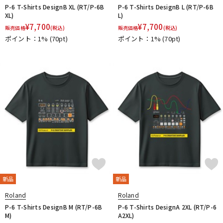
P-6 T-Shirts DesignB XL (RT/P-6B
P-6 T-Shirts DesignB L (RT/P-6B
XL)
L)
¥
7,700
¥
7,700
販売価格
(税込)
販売価格
(税込)
ポイント：1%
(70pt)
ポイント：1%
(70pt)
新品
新品
Roland
Roland
P-6 T-Shirts DesignB M (RT/P-6B
P-6 T-Shirts DesignA 2XL (RT/P-6
M)
A2XL)