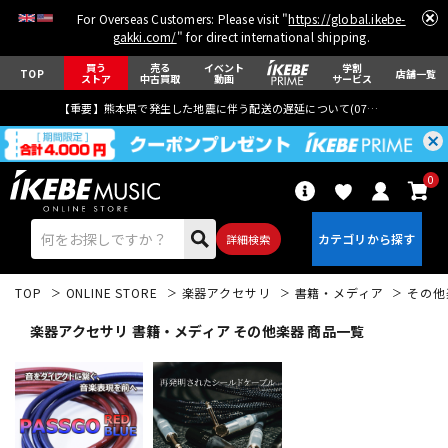
For Overseas Customers: Please visit "
https://global.ikebe-
gakki.com/
" for direct international shipping.
買う
売る
イベント
学割
TOP
店舗一覧
ストア
中古買取
動画
サービス
【重要】熊本県で発生した地震に伴う配送の遅延について(
07月29日
更新)
0
詳細検索
TOP
ONLINE STORE
楽器アクセサリ
書籍・メディア
その他
楽器アクセサリ 書籍・メディア その他楽器 商品一覧
エレキギター
アコギ/エレアコ