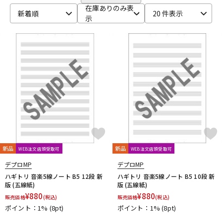
Bigsby
Bill Lawrence
Birdland
Black Mountain
DTM オンライン納品
レコーディング機器
在庫ありのみ表
新着順
20 件表示
BLACK MOUNTAIN PICKS
BLACK&GOLD
Blackstar
示
BLUE BELL
Bohemians
BONDHUS
BOSS
Boveda
brokker
Bruff
B-SIDE LABEL
CAIG
CAJ
CANARE
配信/ライブ機器
楽器アクセサリ
Carl Fischer
Carlos
Charles Colin
Cherub
CLAYTON
Cleartone
Cling On
CNB
Colossal Cable
COLUMBIA
COMFORT Strapp
Cordoba
Couch Guitar Strap
中古
ヴィンテージ
Crescendo
CUSTOM TRY
D-F
D&A GUITAR GEAR
D’Addario
Daiking Corporation
D'andrea
Danelectro
D'Angelico
DARCO
DAVA
DAVID LABOGA
DEAN
Dean Markley
DEVISER
DiMarzio
DINGWALL
dmi guitar labs
Doc Simons
DR
Dr.DUCK'S
新品
新品
WEB注文店頭受取可
WEB注文店頭受取可
Dunlop (Jim Dunlop)
DURACELL
E.W.S.
EBS
デプロMP
デプロMP
Editions Bim
Electro Harmonix
ele-king books
ELIXIR
ハギトリ 音楽5線ノート B5 12段 新
ハギトリ 音楽5線ノート B5 10段 新
EMERSON CUSTOM
EMG
Enfini Custom Works
ENGL
版 (五線紙)
版 (五線紙)
Epiphone
ERNIE BALL
ESP
EVH
Famous
FANA
¥
880
¥
880
販売価格
(税込)
販売価格
(税込)
F-bass
Fender
Fender Japan
Fender USA
ポイント：1%
(8pt)
ポイント：1%
(8pt)
FERNANDES ／ Burny
FISHMAN
Floyd Rose
Franklin