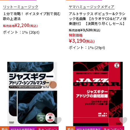
リットーミュージック
ヤマハミュージックメディア
１分で攻略！ ボイスタイプ別で挑む
アルトサックス ポピュラー&クラシ
歌の上達法
ック名曲集 【カラオケCD&ピアノ伴
奏譜付】 【決算売り尽くしセール】
¥
2,200
販売価格
(税込)
¥
3,520
販売価格
(税込)
ポイント：1%
(20pt)
特別価格
¥
3,190
(税込)
ポイント：1%
(29pt)
新品
キャンペーン
新品
キャンペーン
WEB注文店頭受取可
WEB注文店頭受取可