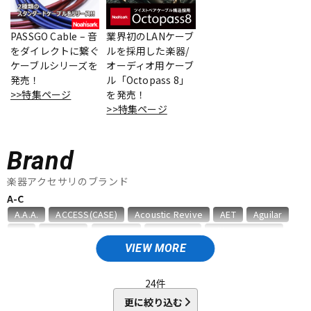
ベース
ウクレレ
PASSGO Cable – 音
業界初のLANケーブ
をダイレクトに繋ぐ
ルを採用した楽器/
ケーブルシリーズを
オーディオ用ケーブ
ドラム
パーカッション
発売！
ル「Octopass 8」
>>特集ページ
を発売！
>>特集ページ
キーボード
電子ピアノ
Brand
管楽器
その他楽器
楽器アクセサリのブランド
A-C
A.A.A.
ACCESS(CASE)
Acoustic Revive
AET
Aguilar
アンプ
エフェクター
AID
AIR CELL
ALEMBIC
ALFANOTE
Allies Vemuram
ALLPARTS
ALPINE HEARING PROTECTION
APEX
AQUILA
VIEW MORE
ARIA
Aria ProII
ARTEC
ATELIER Z
AUGUSTINE
DJ機器
DTM
B，W&R
Babicz
BARBAROSSA
Bare Knuckle
24
件
bartolini
basiner
BASSO
BELDEN
Big Bends
更に絞り込む