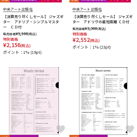
中央アート出版社
中央アート出版社
【決算売り尽くしセール】 ジャズギ
【決算売り尽くしセール】 ジャズギ
ター アドリブ・シンプルマスタ
ター アドリヴの最短距離 ＣＤ付
ー ＣＤ付
¥
3,300
販売価格
(税込)
¥
3,300
特別価格
販売価格
(税込)
¥
2,552
特別価格
(税込)
¥
2,156
(税込)
ポイント：1%
(23pt)
ポイント：1%
(19pt)