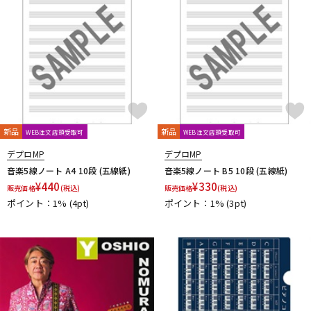
L.R.Baggs
La Bella
LAKLAND
LAMANTA
Lao Qi
LAVA MUSIC
Lee Guitars
LEVY’S
LHL
Lindy Fralin
Live Line
Lizard Spit
LM STRAP
Lollar Pickups
LUTHIER
Magna Cart
Magslide
MAHALO
Manikin Electronic
Mark Strings
Marshall
MARTIN
MASTER8 JAPAN
Mastery Bridge
MATON
MAYONES
MD Guitars
Mighty Bright
Mi-Si
MJC Ironworks
MMI
MODERN PIRATES
MOGAMI
momose
MONO
新品
新品
WEB注文店頭受取可
WEB注文店頭受取可
MONSTER CABLE
Montreux
Moody
MORRIS
MUSIC NOMAD
MUSIC WORKS
MXR
Nail Company
デプロMP
デプロMP
NAZCA
NAZCA STRAP
NEO
Neotech
NIKKO(日工精機)
音楽5線ノート A4 10段 (五線紙)
音楽5線ノート B5 10段 (五線紙)
No Brand
Noah’sark
Nordstrand
NUX
¥
440
¥
330
販売価格
(税込)
販売価格
(税込)
ポイント：1%
(4pt)
ポイント：1%
(3pt)
O-R
OFFICIAL EDWARD VAN HALEN MINI GUITARS
Oihata
ONE PERCENT
ONE'S WAY
Orange
ORB
ORCAS
ORTEGA
Ovaltone
OVATION
Oyaide
P.R.S.
paige
Parksons
Performance
PERRI'S
Peterson
PICK BOY
PICK PUNCH
PLANET WAVES
Pluginz Keychains
POWERbreathe
Pro-co
prohands
PROPIK