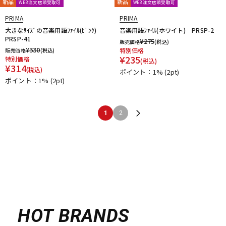
新品
新品
WEB注文店頭受取可
WEB注文店頭受取可
PRIMA
PRIMA
大きなｻｲｽﾞの音楽用語ﾌｧｲﾙ(ﾋﾟﾝｸ)
音楽用語ﾌｧｲﾙ(ホワイト) PRSP-2
PRSP-41
¥
275
販売価格
(税込)
¥
330
特別価格
販売価格
(税込)
¥
235
特別価格
(税込)
¥
314
(税込)
ポイント：1%
(2pt)
ポイント：1%
(2pt)
1
2
HOT BRANDS