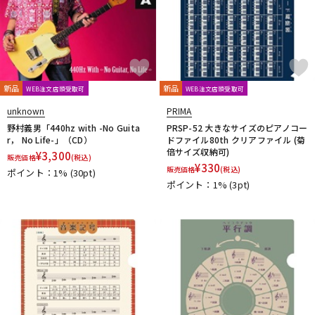
Providence
PULSE
PYRAMID
R.Cocco
Rattlesnake Cable
Raw Vintage
RENEGADE
Reunion Blues
RevoL effects
Richter Straps
Rick Rock Picks
Rickenbacker
RIGHTON STRAPS
RIO GRANDE
Ritter
RIVER FORD
Roadie
新品
新品
WEB注文店頭受取可
WEB注文店頭受取可
ROCHE-THOMAS
Roland
ROMBO
Ron Ellis Pickups
ROTO SOUND
ROZZ
unknown
PRIMA
野村義男「440hz with -No Guita
PRSP-52 大きなサイズのピアノコー
S-U
r， No Life-」（CD）
ドファイル80th クリアファイル (菊
S.Yairi
Sadowsky
Sadowsky Guitars
Sago
SAVAREZ
倍サイズ収納可)
¥
3,300
販売価格
(税込)
Schaller
SCHECTER
Schlagwerk Percussion
¥
330
販売価格
(税込)
ポイント：1%
(30pt)
Scorelay Japan
SCUD
SEIKO
Seki Sound
SEQUENZ
ポイント：1%
(3pt)
Seymour Duncan
Shadow
SHRED NECK
SHUBB
SILENT PICK
SIT
SKB
SKYSONIC
SNARK
Solid Bond
SOLID CABLES
SOMA laboratory
SONOTONE
Souldier Strap
Spanish Moon
SpiceNote
Spider Capo
Stack
STARTECH
STEINBERGER
Stetsbar
stokyo
Suhr Guitars
Sunhayato
SUNRISE
Sustainiac
SUZUKI
Switch Custom Guitars
TAKAMINE
TAMA
TAURUS ARMY
TAYLOR
tc electronic
Thalia Capo
THE ROCK SLIDE