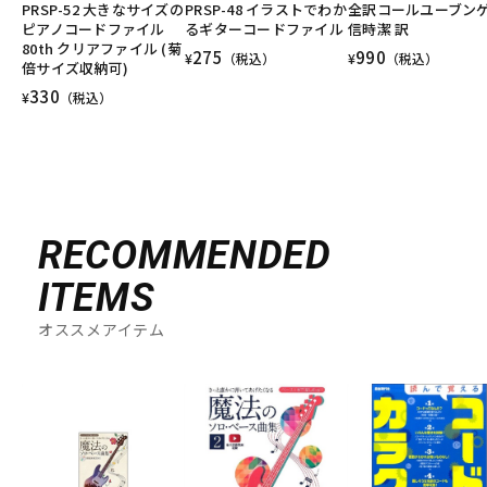
PRSP-52 大きなサイズの
PRSP-48 イラストでわか
全訳コールユーブン
ピアノコードファイル
るギターコードファイル
信時潔 訳
80th クリアファイル (菊
275
990
¥
（税込）
¥
（税込）
倍サイズ収納可)
330
¥
（税込）
RECOMMENDED
ITEMS
オススメアイテム