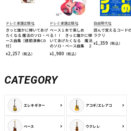
ドレミ楽譜出版社
ドレミ楽譜出版社
自由現代社
きっと誰かに弾いてあげ
ベース１本で楽しめ
読んで覚えるコード
たくなる 魔法のソロ・ベ
る！！ きっと誰かに弾
ラクリ
ース曲集［模範演奏CD
いてあげたくなる 魔法
1,359
¥
（税込）
付］
のソロ・ベース曲集 ２
2,257
1,980
¥
（税込）
¥
（税込）
CATEGORY
エレキギター
アコギ/エレアコ
ベース
ウクレレ