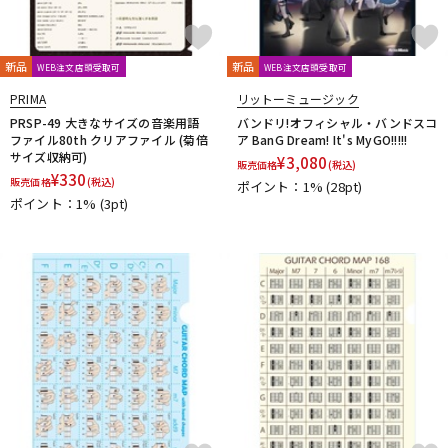
春日
杉原書店
青い鳥∞黄い蜂
日本娯楽
名城商会
明和電機
他2
新品
新品
WEB注文店頭受取可
WEB注文店頭受取可
TONE GEAR
Peters
Alfred
M.Baron
PRIMA
リットーミュージック
m.guitar craft works
Henle
Boosey And Hawkes
PRSP-49 大きなサイズの音楽用語
バンドリ!オフィシャル・バンドスコ
Universal
Musica Rara
Salabert
Durand
Leduc
ファイル80th クリアファイル (菊倍
ア BanG Dream! It's MyGO!!!!!
Dr.Case
Schott Music
Billaudot
Marc Reift
サイズ収納可)
¥
3,080
販売価格
(税込)
¥
330
Max Eschig
Southern Music
Bote And Bock
Wizz Pickups
販売価格
(税込)
ポイント：1%
(28pt)
ポイント：1%
(3pt)
International Music
Edition Wilhelm Hansen
Asterope
Rubank
日本アコースティックレコーズ
Cable Cup
Richard Schauer
SUCK UK
ぼっち・ざ・ろっく！
Triplo Press
Musikverlag Hans Sikorski
大阪開成館
ドレミ楽譜出版社
De Haske
デプロMP
GRAYZONE
AURORA STRINGS
Chester Music
Lydke Musikverlag
Theodore Presser
Groove Garage
AQUBE MUSIC PRODUCTS
Ergo Straps