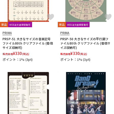
Thomastik-Infeld
ThroBak Electronics
Tim Bud
TINYBOY
TODA GUITARS
TOKAI
Tom Anderson
TOMBO
Tone
Toneism Pickups
TonePros
TOUGH-TX
TRIAL
TRICK
TRUE DYNA
trumpet station
TUNE
Turtle Wax
新品
新品
WEB注文店頭受取可
WEB注文店頭受取可
TV Jones
ULTIMATE
unknown
PRIMA
PRIMA
V-Z
PRSP-51 大きなサイズの音楽記号
PRSP-50 大きなサイズの平行調フ
Van Damme
Vega-Trem
VeroCity Effects Pedals
ファイル80th クリアファイル (菊倍
ァイル80th クリアファイル (菊倍サ
サイズ収納可)
イズ収納可)
VIBRAMATE
Vigier
VitalAudio
VIVACE
VOVOX
VOX
¥
330
¥
330
販売価格
(税込)
販売価格
(税込)
WALRUS AUDIO
Warwick
Wedgie
Well Fine
Wera
ポイント：1%
(3pt)
ポイント：1%
(3pt)
WHITEFEATHER
Wilkinson
Wittner
Worth
Xotic
YAMAHA
ZAOLLA
ZEMAITIS
ZEN-ON
他
320design
アトス・インターナショナル
アルソ出版
カエルカフェ
キョーリツ
シンコーミュージック
スーパーキッズ
ねこだまり工房
パイパーズ
フェアリー
フォンテック
ヤマハミュージックEHD
ヤマハミュージックトレーディング
ヤマハミュージックメディア
リットーミュージック
音楽之友社
山木秀夫コレクション