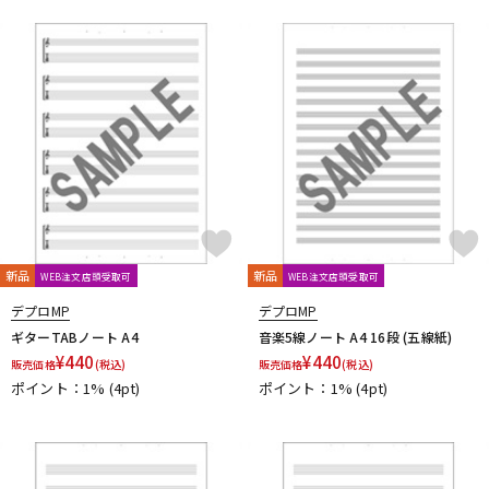
Fred Kelly
Free The Tone
Freedom Custom Guitar Research
Freeway Switch
FU-Tone
G-K
G.I. Batteries
G7th
GATOR
GATOR Frameworks
GHS
Gibson
GID
GigBag
Golden Power
GORILLA SNOT
GOTOH
Grande uomo
Graph Tech
Gravity Guitar Picks
GRECO
Greg Bennett
GRETSCH
GrooveTech Tools
Grover
Grover Allman
Gruv Gear
GUITTO
Hal Leonard
HANNABACH
Happich
HARRY'S
HATA
Headway
HERCO
HERCULES
HexHider
HipStrap
新品
新品
Hofner
WEB注文店頭受取可
HOSCO
HOWARD
HUDSON MUSIC
WEB注文店頭受取可
Ibanez
Ikebe Original
IN TUNE GP
デプロMP
デプロMP
Inner Bamboo Bass Instruments (IBBI)
J.P.CARLOS
Jackson
ギターTABノート A4
音楽5線ノート A4 16段 (五線紙)
JAKE SHIMABUKURO
John Pearse
K&M
K.Yairi
KALA
¥
440
¥
440
販売価格
(税込)
販売価格
(税込)
Kamaka
KAMINARI
KC
Ken Smith
K-Garage
ポイント：1%
(4pt)
ポイント：1%
(4pt)
Kikutani
Killer
KIWAYA
KLUSON
Ko’olau
KORG
KR'Z NANO DIAMOND CABLE
KTS
kusakusa88
Kyser
L-N