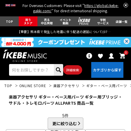
For Overseas Customers: Please visit "
https://global.ikebe-
gakki.com/
" for direct international shipping.
買う
売る
イベント
学割
TOP
店舗一覧
ストア
中古買取
動画
サービス
【重要】熊本県で発生した地震に伴う配送の遅延について(
07月29日
更新)
0
詳細検索
TOP
ONLINE STORE
楽器アクセサリ
ギター・ベース用パーツ
楽器アクセサリ ギター・ベース用パーツ ギター用ブリッジ・
サドル・トレモロパーツ ALLPARTS 商品一覧
5
件
エレキギター
アコギ/エレアコ
更に絞り込む