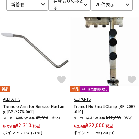
在庫ありのみ表
新着順
20 件表示
示
ベース
ウクレレ
ドラム
パーカッション
キーボード
電子ピアノ
管楽器
その他楽器
新品
新品
WEB注文店頭受取可
アンプ
エフェクター
ALLPARTS
ALLPARTS
Tremolo Arm for Reissue Mustan
Tremol-No Small Clamp [BP-2007
g [BP-2276-001]
-010]
¥2,310
¥22,000
メーカー希望小売価格
（税込）
メーカー希望小売価格
（税込）
DJ機器
DTM
¥
2,310
¥
22,000
販売価格
(税込)
販売価格
(税込)
ポイント：1%
(21pt)
ポイント：1%
(200pt)