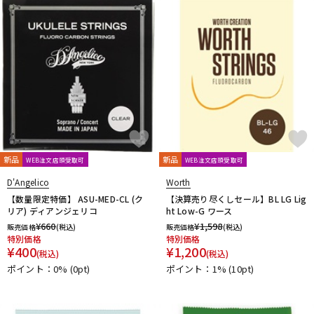
春日
杉原書店
青い鳥∞黄い蜂
日本娯楽
名城商会
明和電機
他2
TONE GEAR
Peters
Alfred
M.Baron
m.guitar craft works
Henle
Boosey And Hawkes
Universal
Musica Rara
Salabert
Durand
Leduc
Dr.Case
Schott Music
Billaudot
Marc Reift
Max Eschig
Southern Music
Bote And Bock
Wizz Pickups
International Music
Edition Wilhelm Hansen
Asterope
新品
Rubank
日本アコースティックレコーズ
新品
Cable Cup
WEB注文店頭受取可
WEB注文店頭受取可
Richard Schauer
SUCK UK
ぼっち・ざ・ろっく！
D'Angelico
Worth
Triplo Press
Musikverlag Hans Sikorski
大阪開成館
【数量限定特価】 ASU-MED-CL (ク
【決算売り尽くしセール】BL LG Lig
ドレミ楽譜出版社
De Haske
デプロMP
GRAYZONE
リア) ディアンジェリコ
ht Low-G ワース
¥
660
¥
1,598
AURORA STRINGS
Chester Music
Lydke Musikverlag
販売価格
(税込)
販売価格
(税込)
特別価格
特別価格
Theodore Presser
Groove Garage
¥
400
¥
1,200
(税込)
(税込)
AQUBE MUSIC PRODUCTS
Ergo Straps
ポイント：0%
(0pt)
ポイント：1%
(10pt)