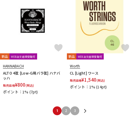
新品
新品
WEB注文店頭受取可
WEB注文店頭受取可
HANNABACH
Worth
ALTO 4弦 [Low-G用バラ弦] ハナバ
CL [Light] ワース
ッハ
¥
1,540
販売価格
(税込)
¥
800
販売価格
(税込)
ポイント：1%
(14pt)
ポイント：1%
(7pt)
1
2
3