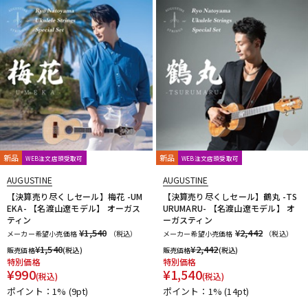
Providence
PULSE
PYRAMID
R.Cocco
Rattlesnake Cable
Raw Vintage
RENEGADE
Reunion Blues
RevoL effects
Richter Straps
Rick Rock Picks
Rickenbacker
RIGHTON STRAPS
RIO GRANDE
Ritter
RIVER FORD
Roadie
ROCHE-THOMAS
Roland
ROMBO
Ron Ellis Pickups
ROTO SOUND
ROZZ
S-U
S.Yairi
Sadowsky
Sadowsky Guitars
Sago
SAVAREZ
新品
Schaller
SCHECTER
Schlagwerk Percussion
新品
WEB注文店頭受取可
WEB注文店頭受取可
Scorelay Japan
SCUD
SEIKO
Seki Sound
SEQUENZ
AUGUSTINE
AUGUSTINE
Seymour Duncan
Shadow
SHRED NECK
SHUBB
【決算売り尽くしセール】梅花 -UM
【決算売り尽くしセール】鶴丸 -TS
SILENT PICK
SIT
SKB
SKYSONIC
SNARK
EKA- 【名渡山遼モデル】 オーガス
URUMARU- 【名渡山遼モデル】 オ
ティン
ーガスティン
Solid Bond
SOLID CABLES
SOMA laboratory
SONOTONE
¥1,540
¥2,442
メーカー希望小売価格
（税込）
メーカー希望小売価格
（税込）
Souldier Strap
Spanish Moon
SpiceNote
Spider Capo
¥
1,540
¥
2,442
販売価格
(税込)
販売価格
(税込)
Stack
STARTECH
STEINBERGER
Stetsbar
stokyo
特別価格
特別価格
¥
990
¥
1,540
Suhr Guitars
Sunhayato
SUNRISE
Sustainiac
SUZUKI
(税込)
(税込)
Switch Custom Guitars
TAKAMINE
TAMA
TAURUS ARMY
ポイント：1%
(9pt)
ポイント：1%
(14pt)
TAYLOR
tc electronic
Thalia Capo
THE ROCK SLIDE