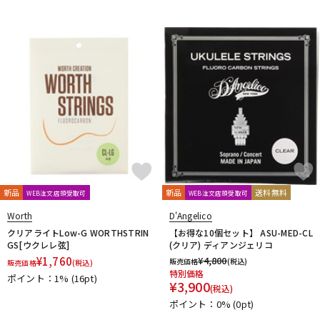
Fred Kelly
Free The Tone
Freedom Custom Guitar Research
Freeway Switch
FU-Tone
G-K
G.I. Batteries
G7th
GATOR
GATOR Frameworks
GHS
Gibson
GID
GigBag
Golden Power
GORILLA SNOT
GOTOH
Grande uomo
Graph Tech
Gravity Guitar Picks
GRECO
Greg Bennett
GRETSCH
GrooveTech Tools
Grover
Grover Allman
Gruv Gear
GUITTO
Hal Leonard
HANNABACH
Happich
HARRY'S
HATA
Headway
HERCO
HERCULES
HexHider
HipStrap
Hofner
HOSCO
HOWARD
HUDSON MUSIC
Ibanez
新品
新品
送料無料
WEB注文店頭受取可
WEB注文店頭受取可
Ikebe Original
IN TUNE GP
Worth
D'Angelico
Inner Bamboo Bass Instruments (IBBI)
J.P.CARLOS
Jackson
クリアライトLow-G WORTHSTRIN
【お得な10個セット】 ASU-MED-CL
JAKE SHIMABUKURO
John Pearse
K&M
K.Yairi
KALA
GS[ウクレレ弦]
(クリア) ディアンジェリコ
Kamaka
KAMINARI
KC
Ken Smith
K-Garage
¥
1,760
¥
4,800
販売価格
(税込)
販売価格
(税込)
Kikutani
Killer
KIWAYA
KLUSON
Ko’olau
KORG
特別価格
ポイント：1%
(16pt)
¥
3,900
KR'Z NANO DIAMOND CABLE
KTS
kusakusa88
Kyser
(税込)
ポイント：0%
(0pt)
L-N