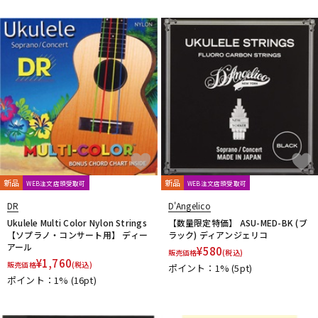
Thomastik-Infeld
ThroBak Electronics
Tim Bud
TINYBOY
TODA GUITARS
TOKAI
Tom Anderson
TOMBO
Tone
Toneism Pickups
TonePros
TOUGH-TX
TRIAL
TRICK
TRUE DYNA
trumpet station
TUNE
Turtle Wax
TV Jones
ULTIMATE
unknown
V-Z
Van Damme
Vega-Trem
VeroCity Effects Pedals
VIBRAMATE
Vigier
VitalAudio
VIVACE
VOVOX
VOX
WALRUS AUDIO
Warwick
Wedgie
Well Fine
Wera
WHITEFEATHER
Wilkinson
Wittner
Worth
Xotic
新品
新品
WEB注文店頭受取可
WEB注文店頭受取可
YAMAHA
ZAOLLA
ZEMAITIS
ZEN-ON
DR
D'Angelico
他
Ukulele Multi Color Nylon Strings
【数量限定特価】 ASU-MED-BK (ブ
320design
アトス・インターナショナル
アルソ出版
【ソプラノ・コンサート用】 ディー
ラック) ディアンジェリコ
カエルカフェ
キョーリツ
シンコーミュージック
アール
¥
580
販売価格
(税込)
スーパーキッズ
ねこだまり工房
パイパーズ
フェアリー
¥
1,760
販売価格
(税込)
ポイント：1%
(5pt)
フォンテック
ヤマハミュージックEHD
ポイント：1%
(16pt)
ヤマハミュージックトレーディング
ヤマハミュージックメディア
リットーミュージック
音楽之友社
山木秀夫コレクション