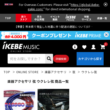
For Overseas Customers: Please visit "
https://global.ikebe-
gakki.com/
" for direct international shipping.
買う
売る
イベント
学割
TOP
店舗一覧
ストア
中古買取
動画
サービス
【重要】熊本県で発生した地震に伴う配送の遅延について(
07月29日
更新)
0
詳細検索
TOP
ONLINE STORE
楽器アクセサリ
弦
ウクレレ弦
楽器アクセサリ 弦 ウクレレ弦 商品一覧
エレキギター
アコギ/エレアコ