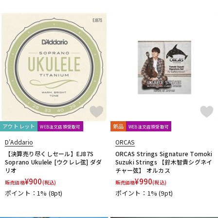
L.R.Baggs
La Bella
LAKLAND
LAMANTA
Lao Qi
LAVA MUSIC
Lee Guitars
LEVY’S
LHL
Lindy Fralin
Live Line
Lizard Spit
LM STRAP
Lollar Pickups
LUTHIER
Magna Cart
Magslide
MAHALO
Manikin Electronic
Mark Strings
Marshall
MARTIN
MASTER8 JAPAN
Mastery Bridge
MATON
MAYONES
MD Guitars
Mighty Bright
Mi-Si
MJC Ironworks
MMI
MODERN PIRATES
MOGAMI
momose
MONO
MONSTER CABLE
Montreux
Moody
MORRIS
MUSIC NOMAD
MUSIC WORKS
MXR
Nail Company
NAZCA
NAZCA STRAP
NEO
Neotech
NIKKO(日工精機)
アウトレット
新品
WEB注文店頭受取可
WEB注文店頭受取可
No Brand
Noah’sark
Nordstrand
NUX
D’Addario
ORCAS
O-R
【決算売り尽くしセール】EJ87S
ORCAS Strings Signature Tomoki
OFFICIAL EDWARD VAN HALEN MINI GUITARS
Oihata
Soprano Ukulele [ウクレレ弦] ダダ
Suzuki Strings 【鈴木智貴シグネイ
ONE PERCENT
ONE'S WAY
Orange
ORB
ORCAS
リオ
チャー弦】 オルカス
ORTEGA
Ovaltone
OVATION
Oyaide
P.R.S.
paige
¥
900
¥
990
販売価格
(税込)
販売価格
(税込)
Parksons
Performance
PERRI'S
Peterson
PICK BOY
ポイント：1%
(8pt)
ポイント：1%
(9pt)
PICK PUNCH
PLANET WAVES
Pluginz Keychains
POWERbreathe
Pro-co
prohands
PROPIK