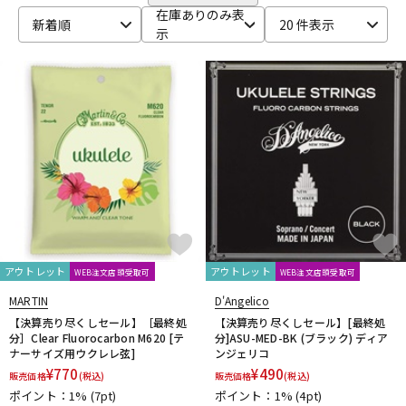
Bigsby
Bill Lawrence
Birdland
Black Mountain
DTM オンライン納品
レコーディング機器
在庫ありのみ表
新着順
20 件表示
BLACK MOUNTAIN PICKS
BLACK&GOLD
Blackstar
示
BLUE BELL
Bohemians
BONDHUS
BOSS
Boveda
brokker
Bruff
B-SIDE LABEL
CAIG
CAJ
CANARE
配信/ライブ機器
楽器アクセサリ
Carl Fischer
Carlos
Charles Colin
Cherub
CLAYTON
Cleartone
Cling On
CNB
Colossal Cable
COLUMBIA
COMFORT Strapp
Cordoba
Couch Guitar Strap
中古
ヴィンテージ
Crescendo
CUSTOM TRY
D-F
D&A GUITAR GEAR
D’Addario
Daiking Corporation
D'andrea
Danelectro
D'Angelico
DARCO
DAVA
DAVID LABOGA
DEAN
Dean Markley
DEVISER
DiMarzio
DINGWALL
dmi guitar labs
Doc Simons
DR
Dr.DUCK'S
アウトレット
アウトレット
WEB注文店頭受取可
WEB注文店頭受取可
Dunlop (Jim Dunlop)
DURACELL
E.W.S.
EBS
MARTIN
D'Angelico
Editions Bim
Electro Harmonix
ele-king books
ELIXIR
【決算売り尽くしセール】［最終処
【決算売り尽くしセール】[最終処
EMERSON CUSTOM
EMG
Enfini Custom Works
ENGL
分］Clear Fluorocarbon M620 [テ
分]ASU-MED-BK (ブラック) ディア
ナーサイズ用ウクレレ弦]
ンジェリコ
Epiphone
ERNIE BALL
ESP
EVH
Famous
FANA
¥
770
¥
490
F-bass
Fender
Fender Japan
Fender USA
販売価格
(税込)
販売価格
(税込)
ポイント：1%
(7pt)
ポイント：1%
(4pt)
FERNANDES ／ Burny
FISHMAN
Floyd Rose
Franklin