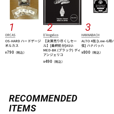
ORCAS
D'Angelico
HANNABACH
OS-HARD ハードゲージ
【決算売り尽くしセー
ALTO 4弦 [Low-G
オルカス
ル】[最終処分]ASU-
弦] ハナバッハ
MED-BK (ブラック) ディ
790
800
¥
（税込）
¥
（税込）
アンジェリコ
490
¥
（税込）
RECOMMENDED
ITEMS