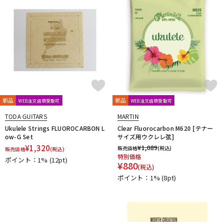
新品
新品
WEB注文店頭受取可
WEB注文店頭受取可
TODA GUITARS
MARTIN
Ukulele Strings FLUOROCARBON L
Clear Fluorocarbon M620 [テナー
ow-G Set
サイズ用ウクレレ弦]
¥
1,320
¥
1,089
販売価格
(税込)
販売価格
(税込)
特別価格
ポイント：1%
(12pt)
¥
880
(税込)
ポイント：1%
(8pt)