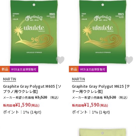
新品
新品
WEB注文店頭受取可
WEB注文店頭受取可
MARTIN
MARTIN
Graphite Gray Polygut M605 [ソ
Graphite Gray Polygut M625 [テ
プラノ用ウクレレ弦]
ナー用ウクレレ弦]
¥3,520
¥3,520
メーカー希望小売価格
（税込）
メーカー希望小売価格
（税込）
¥
1,590
¥
1,590
販売価格
(税込)
販売価格
(税込)
ポイント：1%
(14pt)
ポイント：1%
(14pt)