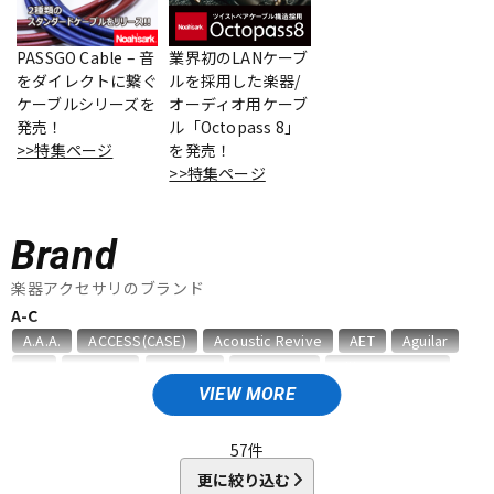
ベース
ウクレレ
PASSGO Cable – 音
業界初のLANケーブ
をダイレクトに繋ぐ
ルを採用した楽器/
ケーブルシリーズを
オーディオ用ケーブ
ドラム
パーカッション
発売！
ル「Octopass 8」
>>特集ページ
を発売！
>>特集ページ
キーボード
電子ピアノ
Brand
管楽器
その他楽器
楽器アクセサリのブランド
A-C
A.A.A.
ACCESS(CASE)
Acoustic Revive
AET
Aguilar
アンプ
エフェクター
AID
AIR CELL
ALEMBIC
ALFANOTE
Allies Vemuram
ALLPARTS
ALPINE HEARING PROTECTION
APEX
AQUILA
VIEW MORE
ARIA
Aria ProII
ARTEC
ATELIER Z
AUGUSTINE
DJ機器
DTM
B，W&R
Babicz
BARBAROSSA
Bare Knuckle
57
件
bartolini
basiner
BASSO
BELDEN
Big Bends
更に絞り込む