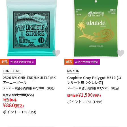
新品
新品
WEB注文店頭受取可
WEB注文店頭受取可
ERNIE BALL
MARTIN
2326 NYLONB-END/UKULELE/BK
Graphite Gray Polygut M610 [コ
アーニーボール
ンサート用ウクレレ弦]
¥2,200
¥3,520
メーカー希望小売価格
（税込）
メーカー希望小売価格
（税込）
¥
1,480
¥
1,590
販売価格
(税込)
販売価格
(税込)
特別価格
ポイント：1%
(14pt)
¥
880
(税込)
ポイント：1%
(8pt)