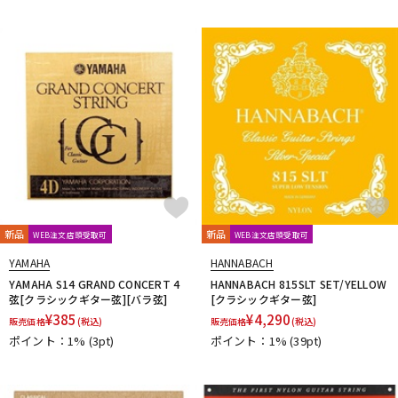
L.R.Baggs
La Bella
LAKLAND
LAMANTA
Lao Qi
LAVA MUSIC
Lee Guitars
LEVY’S
LHL
Lindy Fralin
Live Line
Lizard Spit
LM STRAP
Lollar Pickups
LUTHIER
Magna Cart
Magslide
MAHALO
Manikin Electronic
Mark Strings
Marshall
MARTIN
MASTER8 JAPAN
Mastery Bridge
MATON
MAYONES
MD Guitars
Mighty Bright
Mi-Si
MJC Ironworks
MMI
MODERN PIRATES
MOGAMI
momose
MONO
MONSTER CABLE
Montreux
Moody
MORRIS
MUSIC NOMAD
MUSIC WORKS
MXR
Nail Company
NAZCA
NAZCA STRAP
NEO
Neotech
NIKKO(日工精機)
新品
新品
No Brand
Noah’sark
Nordstrand
NUX
WEB注文店頭受取可
WEB注文店頭受取可
O-R
YAMAHA
HANNABACH
OFFICIAL EDWARD VAN HALEN MINI GUITARS
Oihata
YAMAHA S14 GRAND CONCERT 4
HANNABACH 815SLT SET/YELLOW
弦[クラシックギター弦][バラ弦]
[クラシックギター弦]
ONE PERCENT
ONE'S WAY
Orange
ORB
ORCAS
¥
385
¥
4,290
販売価格
(税込)
販売価格
(税込)
ORTEGA
Ovaltone
OVATION
Oyaide
P.R.S.
paige
ポイント：1%
(3pt)
ポイント：1%
(39pt)
Parksons
Performance
PERRI'S
Peterson
PICK BOY
PICK PUNCH
PLANET WAVES
Pluginz Keychains
POWERbreathe
Pro-co
prohands
PROPIK