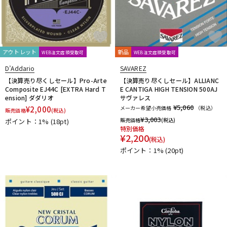
アウトレット
新品
WEB注文店頭受取可
WEB注文店頭受取可
D’Addario
SAVAREZ
【決算売り尽くしセール】Pro-Arte
【決算売り尽くしセール】ALLIANC
Composite EJ44C [EXTRA Hard T
E CANTIGA HIGH TENSION 500AJ
ension] ダダリオ
サヴァレス
¥5,060
¥
2,000
メーカー希望小売価格
（税込）
販売価格
(税込)
¥
3,003
販売価格
(税込)
ポイント：1%
(18pt)
特別価格
¥
2,200
(税込)
ポイント：1%
(20pt)