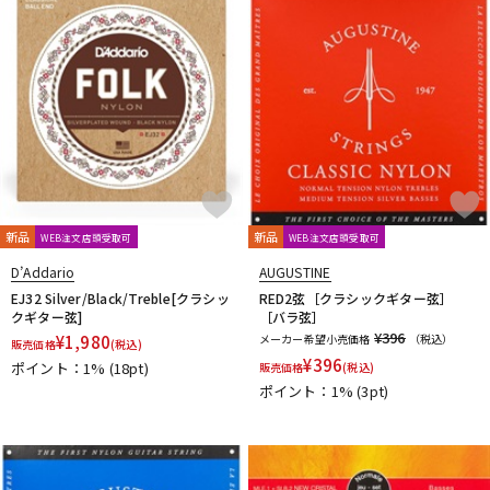
Providence
PULSE
PYRAMID
R.Cocco
Rattlesnake Cable
Raw Vintage
RENEGADE
Reunion Blues
RevoL effects
Richter Straps
Rick Rock Picks
Rickenbacker
RIGHTON STRAPS
RIO GRANDE
Ritter
RIVER FORD
Roadie
ROCHE-THOMAS
Roland
ROMBO
Ron Ellis Pickups
ROTO SOUND
ROZZ
S-U
S.Yairi
Sadowsky
Sadowsky Guitars
Sago
SAVAREZ
新品
新品
WEB注文店頭受取可
WEB注文店頭受取可
Schaller
SCHECTER
Schlagwerk Percussion
D’Addario
AUGUSTINE
Scorelay Japan
SCUD
SEIKO
Seki Sound
SEQUENZ
EJ32 Silver/Black/Treble[クラシッ
RED2弦［クラシックギター弦］
Seymour Duncan
Shadow
SHRED NECK
SHUBB
クギター弦]
［バラ弦］
SILENT PICK
SIT
SKB
SKYSONIC
SNARK
¥396
¥
1,980
メーカー希望小売価格
（税込）
販売価格
(税込)
Solid Bond
SOLID CABLES
SOMA laboratory
SONOTONE
¥
396
ポイント：1%
(18pt)
販売価格
(税込)
Souldier Strap
Spanish Moon
SpiceNote
Spider Capo
ポイント：1%
(3pt)
Stack
STARTECH
STEINBERGER
Stetsbar
stokyo
Suhr Guitars
Sunhayato
SUNRISE
Sustainiac
SUZUKI
Switch Custom Guitars
TAKAMINE
TAMA
TAURUS ARMY
TAYLOR
tc electronic
Thalia Capo
THE ROCK SLIDE