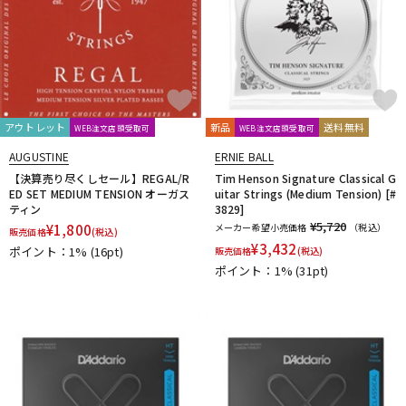
アウトレット
新品
送料無料
WEB注文店頭受取可
WEB注文店頭受取可
AUGUSTINE
ERNIE BALL
【決算売り尽くしセール】REGAL/R
Tim Henson Signature Classical G
ED SET MEDIUM TENSION オーガス
uitar Strings (Medium Tension) [#
ティン
3829]
¥5,720
¥
1,800
メーカー希望小売価格
（税込）
販売価格
(税込)
¥
3,432
ポイント：1%
(16pt)
販売価格
(税込)
ポイント：1%
(31pt)