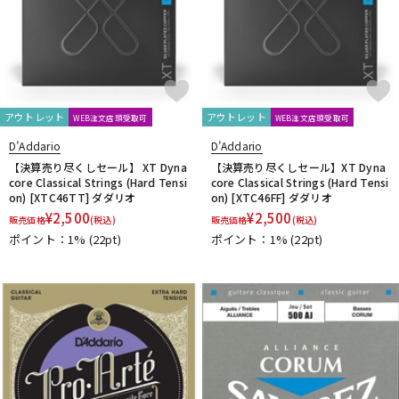
アウトレット
アウトレット
WEB注文店頭受取可
WEB注文店頭受取可
D’Addario
D’Addario
【決算売り尽くしセール】 XT Dyna
【決算売り尽くしセール】XT Dyna
core Classical Strings (Hard Tensi
core Classical Strings (Hard Tensi
on) [XTC46TT] ダダリオ
on) [XTC46FF] ダダリオ
¥
2,500
¥
2,500
販売価格
(税込)
販売価格
(税込)
ポイント：1%
(22pt)
ポイント：1%
(22pt)