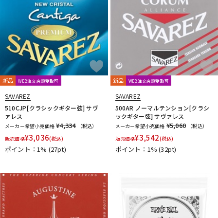
春日
杉原書店
青い鳥∞黄い蜂
日本娯楽
名城商会
明和電機
他2
TONE GEAR
Peters
Alfred
M.Baron
m.guitar craft works
Henle
Boosey And Hawkes
Universal
Musica Rara
Salabert
Durand
Leduc
Dr.Case
Schott Music
Billaudot
Marc Reift
新品
新品
WEB注文店頭受取可
WEB注文店頭受取可
Max Eschig
Southern Music
Bote And Bock
Wizz Pickups
SAVAREZ
SAVAREZ
International Music
Edition Wilhelm Hansen
Asterope
510CJP[クラシックギター弦] サヴ
500AR ノーマルテンション[クラシ
Rubank
日本アコースティックレコーズ
Cable Cup
ァレス
ックギター弦] サヴァレス
Richard Schauer
SUCK UK
ぼっち・ざ・ろっく！
¥4,334
¥5,060
メーカー希望小売価格
（税込）
メーカー希望小売価格
（税込）
Triplo Press
Musikverlag Hans Sikorski
大阪開成館
¥
3,036
¥
3,542
販売価格
(税込)
販売価格
(税込)
ドレミ楽譜出版社
De Haske
デプロMP
GRAYZONE
ポイント：1%
(27pt)
ポイント：1%
(32pt)
AURORA STRINGS
Chester Music
Lydke Musikverlag
Theodore Presser
Groove Garage
AQUBE MUSIC PRODUCTS
Ergo Straps