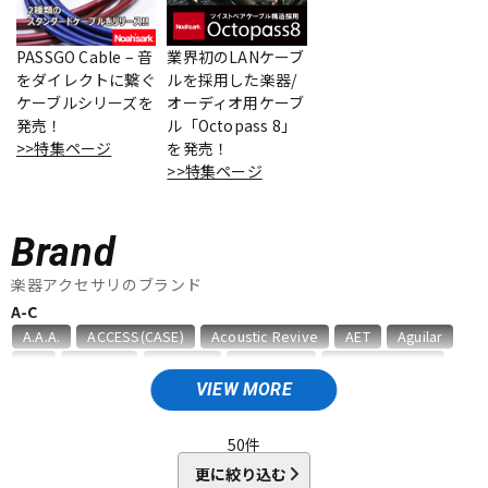
ベース
ウクレレ
PASSGO Cable – 音
業界初のLANケーブ
をダイレクトに繋ぐ
ルを採用した楽器/
ケーブルシリーズを
オーディオ用ケーブ
ドラム
パーカッション
発売！
ル「Octopass 8」
>>特集ページ
を発売！
>>特集ページ
キーボード
電子ピアノ
Brand
管楽器
その他楽器
楽器アクセサリのブランド
A-C
A.A.A.
ACCESS(CASE)
Acoustic Revive
AET
Aguilar
アンプ
エフェクター
AID
AIR CELL
ALEMBIC
ALFANOTE
Allies Vemuram
ALLPARTS
ALPINE HEARING PROTECTION
APEX
AQUILA
VIEW MORE
ARIA
Aria ProII
ARTEC
ATELIER Z
AUGUSTINE
DJ機器
DTM
B，W&R
Babicz
BARBAROSSA
Bare Knuckle
50
件
bartolini
basiner
BASSO
BELDEN
Big Bends
更に絞り込む