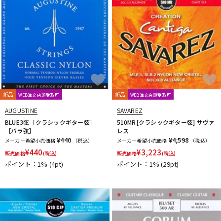
Thomastik-Infeld
ThroBak Electronics
Tim Bud
TINYBOY
TODA GUITARS
TOKAI
Tom Anderson
TOMBO
Tone
Toneism Pickups
TonePros
TOUGH-TX
TRIAL
TRICK
TRUE DYNA
trumpet station
TUNE
Turtle Wax
TV Jones
ULTIMATE
unknown
V-Z
Van Damme
Vega-Trem
VeroCity Effects Pedals
新品
新品
VIBRAMATE
Vigier
VitalAudio
VIVACE
VOVOX
VOX
WEB注文店頭受取可
WEB注文店頭受取可
WALRUS AUDIO
Warwick
Wedgie
Well Fine
Wera
AUGUSTINE
SAVAREZ
WHITEFEATHER
Wilkinson
Wittner
Worth
Xotic
BLUE3弦［クラシックギター弦］
510MR[クラシックギター弦] サヴァ
YAMAHA
ZAOLLA
ZEMAITIS
ZEN-ON
［バラ弦］
レス
¥440
¥4,598
メーカー希望小売価格
（税込）
メーカー希望小売価格
（税込）
他
¥
440
¥
3,223
販売価格
(税込)
販売価格
(税込)
320design
アトス・インターナショナル
アルソ出版
ポイント：1%
(4pt)
ポイント：1%
(29pt)
カエルカフェ
キョーリツ
シンコーミュージック
スーパーキッズ
ねこだまり工房
パイパーズ
フェアリー
フォンテック
ヤマハミュージックEHD
ヤマハミュージックトレーディング
ヤマハミュージックメディア
リットーミュージック
音楽之友社
山木秀夫コレクション