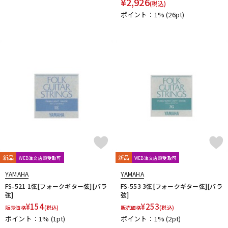
¥
2,926
(税込)
Fred Kelly
Free The Tone
ポイント：1%
(26pt)
Freedom Custom Guitar Research
Freeway Switch
FU-Tone
G-K
G.I. Batteries
G7th
GATOR
GATOR Frameworks
GHS
Gibson
GID
GigBag
Golden Power
GORILLA SNOT
GOTOH
Grande uomo
Graph Tech
Gravity Guitar Picks
GRECO
Greg Bennett
GRETSCH
GrooveTech Tools
Grover
Grover Allman
Gruv Gear
GUITTO
Hal Leonard
HANNABACH
Happich
HARRY'S
HATA
Headway
HERCO
HERCULES
HexHider
HipStrap
Hofner
HOSCO
HOWARD
HUDSON MUSIC
Ibanez
Ikebe Original
IN TUNE GP
Inner Bamboo Bass Instruments (IBBI)
J.P.CARLOS
Jackson
新品
新品
WEB注文店頭受取可
WEB注文店頭受取可
JAKE SHIMABUKURO
John Pearse
K&M
K.Yairi
KALA
YAMAHA
YAMAHA
Kamaka
KAMINARI
KC
Ken Smith
K-Garage
FS-521 1弦[フォークギター弦][バラ
FS-553 3弦[フォークギター弦][バラ
Kikutani
Killer
KIWAYA
KLUSON
Ko’olau
KORG
弦]
弦]
KR'Z NANO DIAMOND CABLE
KTS
kusakusa88
Kyser
¥
154
¥
253
販売価格
(税込)
販売価格
(税込)
L-N
ポイント：1%
(1pt)
ポイント：1%
(2pt)