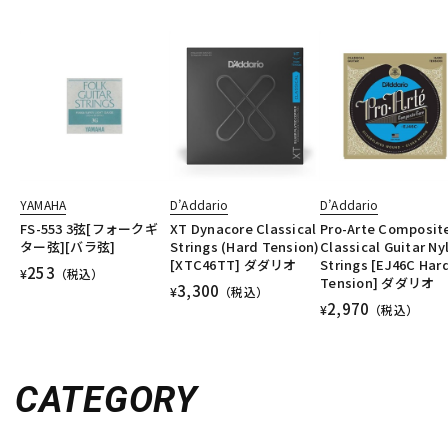
YAMAHA
D’Addario
D’Addario
FS-553 3弦[フォークギ
XT Dynacore Classical
Pro-Arte Composit
ター弦][バラ弦]
Strings (Hard Tension)
Classical Guitar Ny
[XTC46TT] ダダリオ
Strings [EJ46C Har
253
¥
（税込）
Tension] ダダリオ
3,300
¥
（税込）
2,970
¥
（税込）
CATEGORY