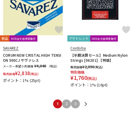
新品
アウトレット
WEB注文店頭受取可
WEB注文店頭受取可
SAVAREZ
Cordoba
CORUM NEW CRISTAL HIGH TENSI
【半期決算セール】Medium Nylon
ON 500CJ サヴァレス
Strings [06201] 【特価】
¥4,048
メーカー希望小売価格
（税込）
¥
2,090
販売価格
(税込)
特別価格
¥
2,838
販売価格
(税込)
¥
1,760
(税込)
ポイント：1%
(25pt)
ポイント：1%
(16pt)
1
2
3