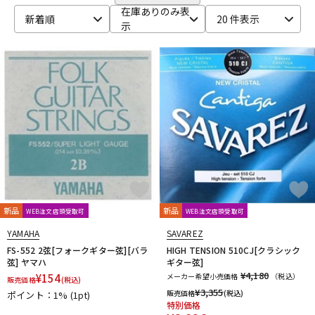
Bigsby
Bill Lawrence
Birdland
Black Mountain
DTM オンライン納品
レコーディング機器
在庫ありのみ表
新着順
20 件表示
BLACK MOUNTAIN PICKS
BLACK&GOLD
Blackstar
示
BLUE BELL
Bohemians
BONDHUS
BOSS
Boveda
brokker
Bruff
B-SIDE LABEL
CAIG
CAJ
CANARE
配信/ライブ機器
楽器アクセサリ
Carl Fischer
Carlos
Charles Colin
Cherub
CLAYTON
Cleartone
Cling On
CNB
Colossal Cable
COLUMBIA
COMFORT Strapp
Cordoba
Couch Guitar Strap
中古
ヴィンテージ
Crescendo
CUSTOM TRY
D-F
D&A GUITAR GEAR
D’Addario
Daiking Corporation
D'andrea
Danelectro
D'Angelico
DARCO
DAVA
DAVID LABOGA
DEAN
Dean Markley
DEVISER
DiMarzio
DINGWALL
dmi guitar labs
Doc Simons
DR
Dr.DUCK'S
新品
新品
WEB注文店頭受取可
WEB注文店頭受取可
Dunlop (Jim Dunlop)
DURACELL
E.W.S.
EBS
YAMAHA
SAVAREZ
Editions Bim
Electro Harmonix
ele-king books
ELIXIR
FS-552 2弦[フォークギター弦][バラ
HIGH TENSION 510CJ[クラシック
EMERSON CUSTOM
EMG
Enfini Custom Works
ENGL
弦] ヤマハ
ギター弦]
Epiphone
ERNIE BALL
ESP
EVH
Famous
FANA
¥4,180
¥
154
メーカー希望小売価格
（税込）
販売価格
(税込)
F-bass
Fender
Fender Japan
Fender USA
¥
3,355
販売価格
(税込)
ポイント：1%
(1pt)
特別価格
FERNANDES ／ Burny
FISHMAN
Floyd Rose
Franklin