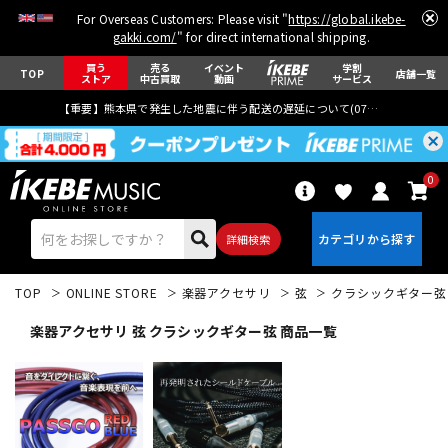
For Overseas Customers: Please visit "
https://global.ikebe-
gakki.com/
" for direct international shipping.
買う
売る
イベント
学割
TOP
店舗一覧
ストア
中古買取
動画
サービス
【重要】熊本県で発生した地震に伴う配送の遅延について(
07月29日
更新)
0
詳細検索
TOP
ONLINE STORE
楽器アクセサリ
弦
クラシックギター弦
楽器アクセサリ 弦 クラシックギター弦 商品一覧
エレキギター
アコギ/エレアコ