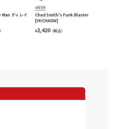
VATER
ry Man ディレイ
Chad Smith's Funk Blaster
[VHCHADW]
2,420
）
¥
（税込）