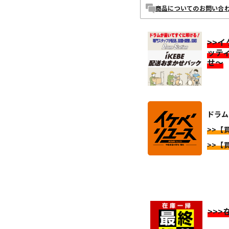
商品についてのお問い合
>>
ッテ
せ～
ドラム
>>【
>>【
>>