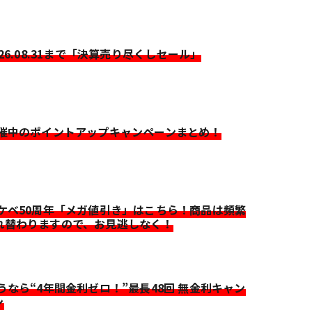
026.08.31まで「決算売り尽くしセール」
開催中のポイントアップキャンペーンまとめ！
イケベ50周年「メガ値引き」はこちら！商品は頻繁
れ替わりますので、お見逃しなく！
迷うなら“4年間金利ゼロ！”最長48回 無金利キャン
ン