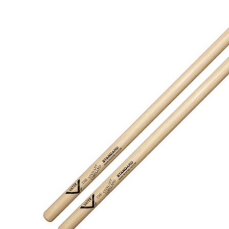
DJ機器
DTM
中古
ヴィンテー