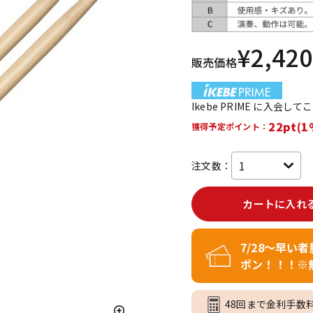
DTM オンラ
レコーディン
イン納品
グ機器
¥
2,420
販売価格
ジ
Ikebe PRIME に入会し
22pt(1
獲得予定ポイント：
注文数：
カートに入れ
7/28～早い
ポン！！！※
48回まで金利手数