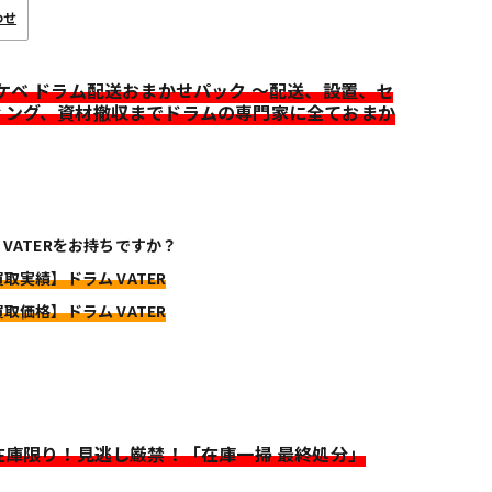
わせ
イケベ ドラム配送おまかせパック ～配送、設置、セ
ィング、資材撤収までドラムの専門家に全ておまか
 VATERをお持ちですか？
買取実績】ドラム VATER
買取価格】ドラム VATER
>在庫限り！見逃し厳禁！「在庫一掃 最終処分」