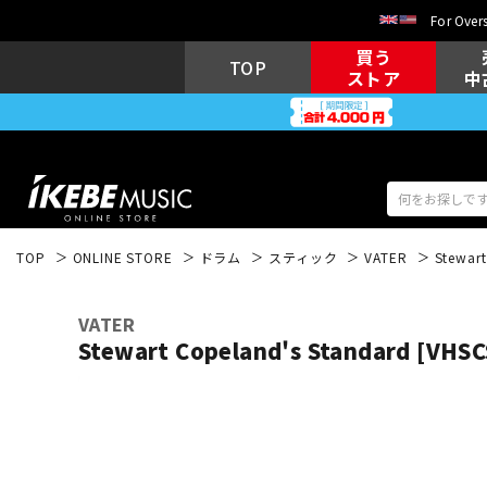
For Overs
買う
TOP
ストア
中
TOP
ONLINE STORE
ドラム
スティック
VATER
Stewar
アコギ/エレ
エレキギター
アコ
VATER
Stewart Copeland's Standard [VHS
キーボード
電子ピアノ