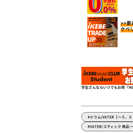
>>
ケベ
学生さんならいつでもお得『IKEBE 
ドラム/VATER【～５，
VATER/スティック 商品