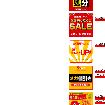
>>2
>>
>>
に入
>>
ペー