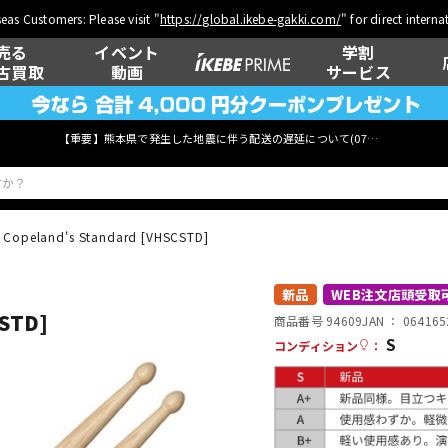
eas Customers: Please visit "
https://global.ikebe-gakki.com/
" for direct intern
売る
イベント
学割
古買取
動画
サービス
【重要】熊本県で発生した地震に伴う配送の遅延について(
07月29日
更新)
t Copeland's Standard [VHSCSTD]
ベース
ウクレレ
新品
WEB注文店頭受取
CSTD]
商品番号 94609
JAN ：
064165
S
コンディション
：
管楽器
その他楽器