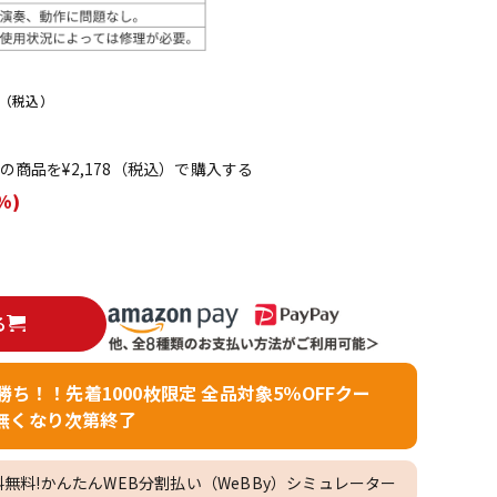
配信/ライブ
楽器アクセサ
機器
リ
（税込）
てこの商品を¥2,178（税込）で購入する
%)
る
者勝ち！！先着1000枚限定 全品対象5％OFFクー
無くなり次第終了
料無料!かんたんWEB分割払い（WeBBy）シミュレーター