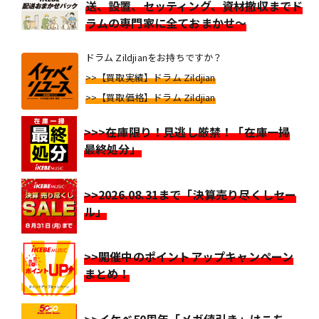
送、設置、セッティング、資材撤収までド
ラムの専門家に全ておまかせ～
ドラム Zildjianをお持ちですか？
>>【買取実績】ドラム Zildjian
>>【買取価格】ドラム Zildjian
>>>在庫限り！見逃し厳禁！「在庫一掃
最終処分」
>>2026.08.31まで「決算売り尽くしセー
ル」
>>開催中のポイントアップキャンペーン
まとめ！