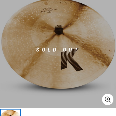
ベース
ウクレレ
ドラム
パーカッション
キーボード
電子ピアノ
SOLD OUT
管楽器
その他楽器
アンプ
エフェクター
DJ機器
DTM