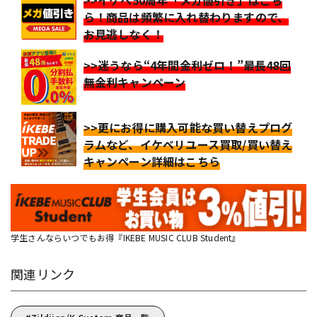
>>イケベ50周年「メガ値引き」はこち
ら！商品は頻繁に入れ替わりますので、
お見逃しなく！
>>迷うなら“4年間金利ゼロ！”最長48回
無金利キャンペーン
>>更にお得に購入可能な買い替えプログ
ラムなど、イケベリユース買取/買い替え
キャンペーン詳細はこちら
学生さんならいつでもお得『IKEBE MUSIC CLUB Student』
関連リンク