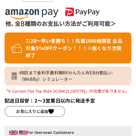
7/28～早い者勝ち！！先着1000枚限定 全品
対象5％OFFクーポン！！！※無くなり次第
終了
48回まで金利手数料無料!かんたんWEB分割払い
（WeBBy）シミュレーター
「K Custom Flat Top Ride 20 [NKZL20CFTR]」の在庫がありません。
配送日目安：2～3営業日以内に発送予定
お気に入りに追加
For Overseas Customers