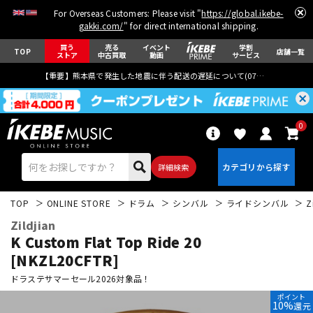
For Overseas Customers: Please visit "
https://global.ikebe-
gakki.com/
" for direct international shipping.
買う
売る
イベント
学割
TOP
店舗一覧
ストア
中古買取
動画
サービス
【重要】熊本県で発生した地震に伴う配送の遅延について(
07月29日
更新)
0
詳細検索
TOP
ONLINE STORE
ドラム
シンバル
ライドシンバル
Z
Zildjian
K Custom Flat Top Ride 20
[NKZL20CFTR]
ドラステサマーセール2026対象品！
エレキギター
アコギ/エレアコ
ポイント
10%
還元