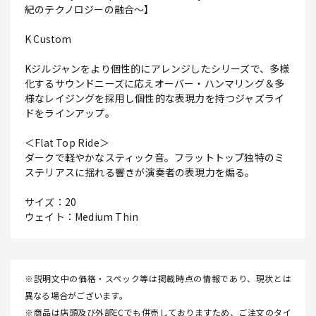
紀のテクノロジーの融合～】
K Custom
Kジルジャンをより個性的にアレンジしたシリーズで、多様
化するサウンドニーズに応えオーバー・ハンマリング＆多
様なレイジングを採用し個性的な表現力を持つジャズライ
ドをラインアップ。
＜Flat Top Ride＞
ダークで軽やかなスティック音。フラットトップ独特のミ
ステリアスに揺れる響きが演奏者の表現力を煽る。
サイズ：20
ウェイト：Medium Thin
※説明文中の価格・スペック等は掲載時点の情報であり、現状とは
異なる場合がございます。
※商品は店頭及び外部ECでも併売しておりますため、ご注文のタイ