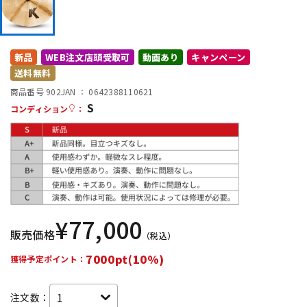
DTM オンライン納品
レコーディング機器
新品
WEB注文店頭受取可
動画あり
キャンペーン
配信/ライブ機器
楽器アクセサリ
送料無料
商品番号 902
JAN ：
0642388110621
S
中古
ヴィンテージ
コンディション
：
¥
77,000
販売価格
（税込）
7000pt(10%)
獲得予定ポイント：
注文数：