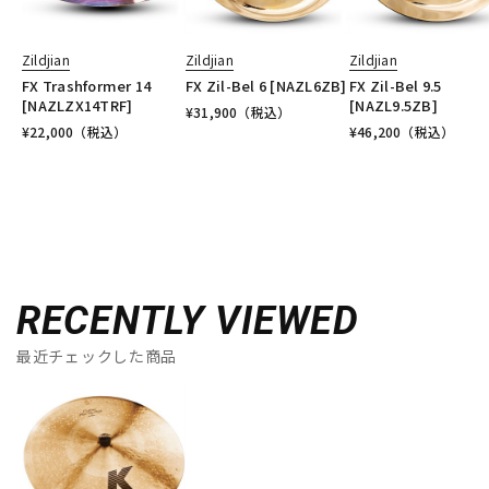
Zildjian
Zildjian
Zildjian
FX Trashformer 14
FX Zil-Bel 6 [NAZL6ZB]
FX Zil-Bel 9.5
[NAZLZX14TRF]
[NAZL9.5ZB]
¥
31,900
（税込）
¥
22,000
（税込）
¥
46,200
（税込）
RECENTLY VIEWED
最近チェックした商品