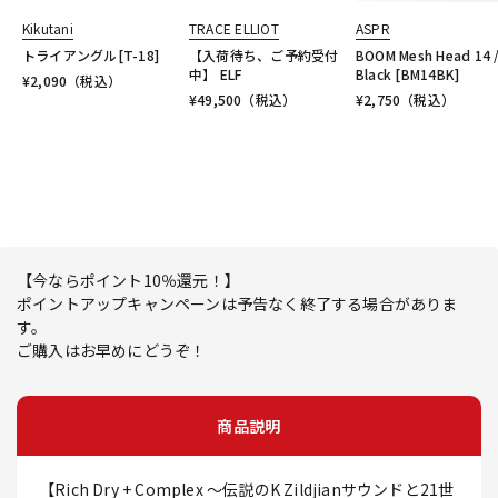
Kikutani
TRACE ELLIOT
ASPR
トライアングル[T-18]
【入荷待ち、ご予約受付
BOOM Mesh Head 14 
中】 ELF
Black [BM14BK]
¥
2,090
（税込）
¥
49,500
（税込）
¥
2,750
（税込）
【今ならポイント10％還元！】
ポイントアップキャンペーンは予告なく終了する場合がありま
す。
ご購入はお早めにどうぞ！
商品説明
【Rich Dry + Complex ～伝説のK Zildjianサウンドと21世