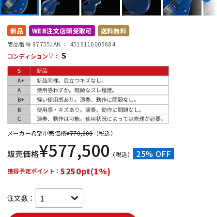
DTM オンライン納品
レコーディング機器
新品
WEB注文店頭受取可
送料無料
配信/ライブ機器
楽器アクセサリ
商品番号 87755
JAN ：
4519110005684
S
コンディション
：
中古
ヴィンテージ
メーカー希望小売価格
¥
770,000
（税込）
¥
577,500
販売価格
25% OFF
（税込）
5250pt(1%)
獲得予定ポイント：
注文数：