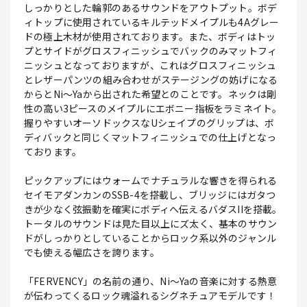
しっかりとした輪郭のあるサウンドをアウトプット。ボデ
ィトップに使用されているキルテッドメイプルも4Aグレー
ドの極上木材が使用されております。また、ボディはトッ
プとサイドがグロスフィニッシュでバックのみマットフィ
ニッシュとなっておりますが、これはグロスフィニッシュ
とレザーパンツの組み合わせがステージングの妨げになる
からとNi～Yaから出された希望とのことです。ネックは剛
性の高い3ピースのメイプルにエボニー指板をラミネイト。
握りやすいオーソドックスなUシェイプのグリップは、ボ
ディバックと同じくマットフィニッシュでの仕上げとなっ
ております。
ピックアップにはウォームでナチュラルな響きを得られる
セイモアダンカンのSSB-4を搭載し、ブリッジにはガタつ
きが少なく弦振動を確実にボディへ伝えるバダスIIを搭載。
トータルのサウンドは見た目以上にズ太く、基本のサウン
ドがしっかりとしていることからロック系以外のジャンル
でも使える幅広さを誇ります。
「FERVENCY」の名前の通り、Ni～Yaの音楽に対する熱意
が伝わってくるロック魂溢れるシグネチュアモデルです！