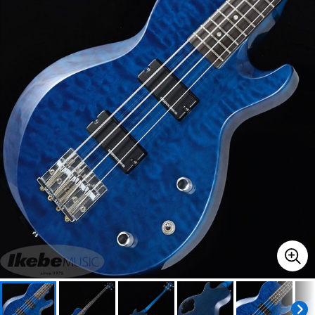
ベース
ウクレレ
ドラム
パーカッション
キーボード
電子ピアノ
管楽器
その他楽器
アンプ
エフェクター
DJ機器
DTM