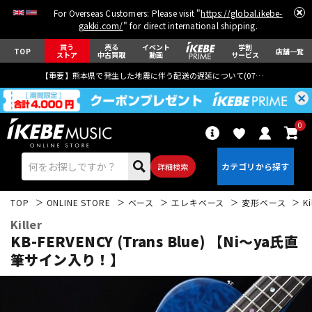
For Overseas Customers: Please visit "
https://global.ikebe-
gakki.com/
" for direct international shipping.
買う
売る
イベント
学割
TOP
店舗一覧
ストア
中古買取
動画
サービス
【重要】熊本県で発生した地震に伴う配送の遅延について(
07月29日
更新)
0
詳細検索
TOP
ONLINE STORE
ベース
エレキベース
変形ベース
Ki
Killer
KB-FERVENCY (Trans Blue) 【Ni～ya氏直
筆サイン入り！】
エレキギター
アコギ/エレアコ