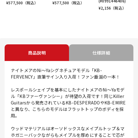
(#0991446406)
¥
577,500
（税込）
¥
577,500
（税込）
¥
2,156
（税込）
商品説明
仕様詳細
ナイトメアのNi～Yaシグネチュアモデル「KB-
FERVENCY」直筆サイン入り入荷！ファン垂涎の一本！
レスポールシェイプを基本にしたナイトメアのNi～Yaモデ
ル「KBファーヴァンシー」が待望の入荷です！同じKiller
Guitarsから発売されているKB-DESPERADOやKB-EMIRE
と異なり、こちらのモデルはフラットトップのボディを採
用。
ウッドマテリアルはオーソドックスなメイプルトップ＆マ
ホガニーバックながらもメイプルを厚めにすることで芯が