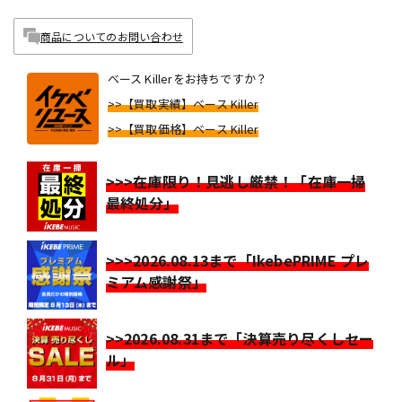
商品についてのお問い合わせ
ベース Killerをお持ちですか？
>>【買取実績】ベース Killer
>>【買取価格】ベース Killer
>>>在庫限り！見逃し厳禁！「在庫一掃
最終処分」
>>>2026.08.13まで「IkebePRIME プレ
ミアム感謝祭」
>>2026.08.31まで「決算売り尽くしセー
ル」