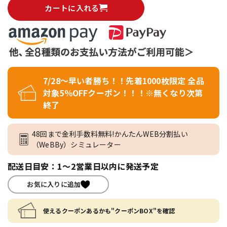
カートに入れる
7/28～早い者勝ち！！先着1000枚限定 全品
対象5％OFFクーポン！！！※無くなり次第
終了
48回まで金利手数料無料!かんたんWEB分割払い
（WeBBy）シミュレーター
配送日目安：1～2営業日以内に発送予定
お気に入りに追加
使えるクーポンあるかも"クーポンBOX"を確認