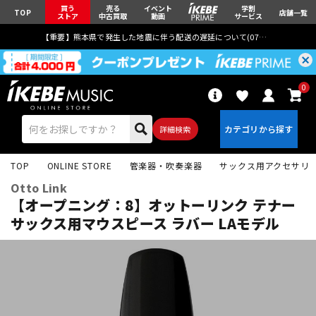
買う
売る
イベント
学割
TOP
店舗一覧
ストア
中古買取
動画
サービス
【重要】熊本県で発生した地震に伴う配送の遅延について(
07月29日
更新)
0
詳細検索
TOP
ONLINE STORE
管楽器・吹奏楽器
サックス用アクセサリ
Otto Link
【オープニング：8】オットーリンク テナー
サックス用マウスピース ラバー LAモデル
エレキギター
アコギ/エレアコ
ベース
ウクレレ