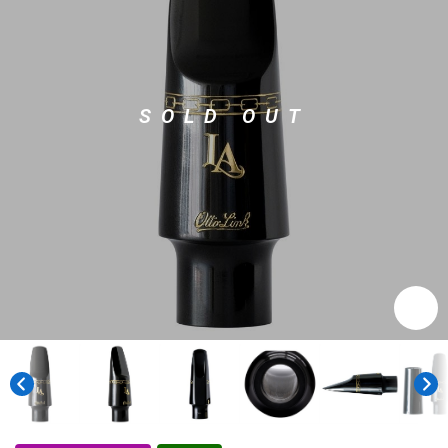
ドラム
パーカッション
SOLD OUT
キーボード
電子ピアノ
管楽器
その他楽器
アンプ
エフェクター
DJ機器
DTM
DTM オンライン納品
レコーディング機器