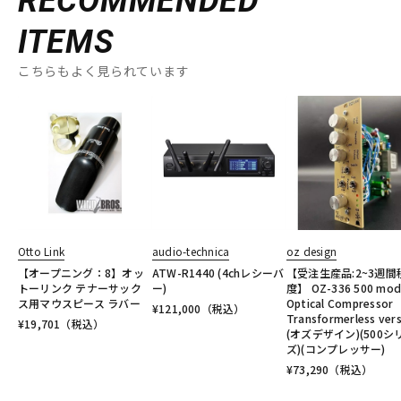
RECOMMENDED
ITEMS
こちらもよく見られています
Otto Link
audio-technica
oz design
【オープニング：8】オッ
ATW-R1440 (4chレシーバ
【受注生産品:2~3週間
トーリンク テナーサック
ー)
度】 OZ-336 500 mod
ス用マウスピース ラバー
Optical Compressor
¥
121,000
（税込）
Transformerless ver
¥
19,701
（税込）
(オズデザイン)(500シ
ズ)(コンプレッサー)
¥
73,290
（税込）