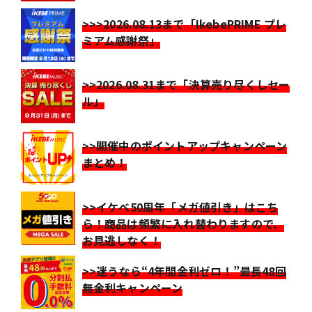
>>>2026.08.13まで「IkebePRIME プレ
ミアム感謝祭」
>>2026.08.31まで「決算売り尽くしセー
ル」
>>開催中のポイントアップキャンペーン
まとめ！
>>イケベ50周年「メガ値引き」はこち
ら！商品は頻繁に入れ替わりますので、
お見逃しなく！
>>迷うなら“4年間金利ゼロ！”最長48回
無金利キャンペーン