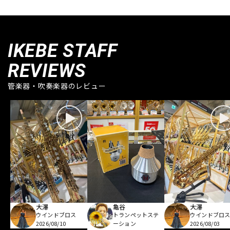
IKEBE STAFF
REVIEWS
管楽器・吹奏楽器のレビュー
大澤
亀谷
大澤
ウインドブロス
トランペットステ
ウインドブロ
2026/08/10
ーション
2026/08/03