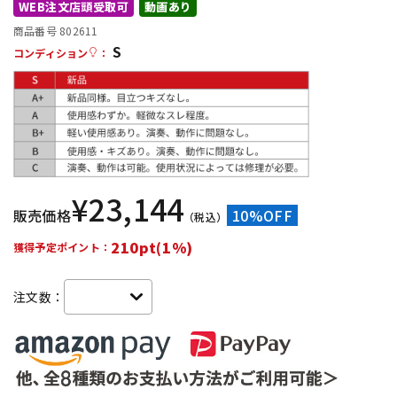
WEB注文店頭受取可
動画あり
配信/ライブ機器
楽器アクセサリ
商品番号 802611
S
コンディション
：
中古
ヴィンテージ
¥
23,144
販売価格
10%OFF
（税込）
210pt(1%)
獲得予定ポイント：
注文数：