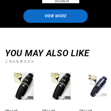
2026/08/09
VIEW MORE
YOU MAY ALSO LIKE
こちらもオススメ
Otto Link
Otto Link
Otto Link