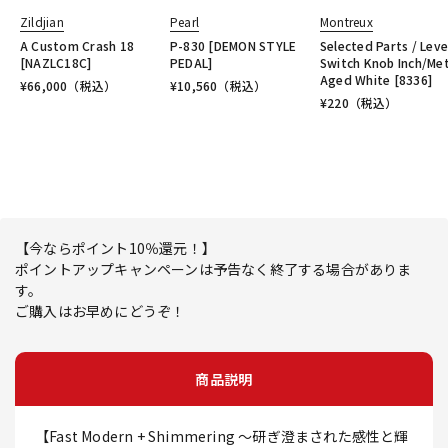
Zildjian
Pearl
Montreux
A Custom Crash 18
P-830 [DEMON STYLE
Selected Parts / Leve
[NAZLC18C]
PEDAL]
Switch Knob Inch/Met
Aged White [8336]
¥
66,000
（税込）
¥
10,560
（税込）
¥
220
（税込）
【今ならポイント10％還元！】
ポイントアップキャンペーンは予告なく終了する場合がありま
す。
ご購入はお早めにどうぞ！
商品説明
【Fast Modern + Shimmering ～研ぎ澄まされた感性と輝