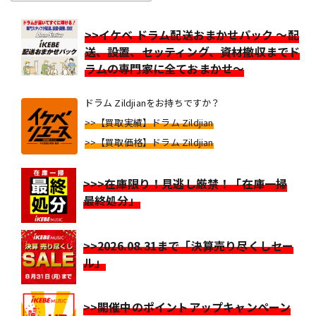
>>イケベ ドラム配送おまかせパック ～配
送、設置、セッティング、資材撤収までド
ラムの専門家に全ておまかせ～
ドラム Zildjianをお持ちですか？
>>【買取実績】ドラム Zildjian
>>【買取価格】ドラム Zildjian
>>>在庫限り！見逃し厳禁！「在庫一掃
最終処分」
>>2026.08.31まで「決算売り尽くしセー
ル」
>>開催中のポイントアップキャンペーン