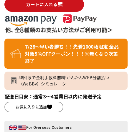
カートに入れる
7/28～早い者勝ち！！先着1000枚限定 全品
対象5％OFFクーポン！！！※無くなり次第
終了
48回まで金利手数料無料!かんたんWEB分割払い
（WeBBy）シミュレーター
配送日目安：通常3～4営業日以内に発送予定
お気に入りに追加
For Overseas Customers