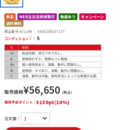
DTM オンライン納品
レコーディング機器
新品
WEB注文店頭受取可
動画あり
キャンペーン
送料無料
配信/ライブ機器
楽器アクセサリ
商品番号 802
JAN ：
0642388107157
S
コンディション
：
中古
ヴィンテージ
¥
56,650
販売価格
（税込）
5150pt(10%)
獲得予定ポイント：
注文数：