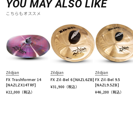
YOU MAY ALSO LIKE
こちらもオススメ
Zildjian
Zildjian
Zildjian
FX Trashformer 14
FX Zil-Bel 6 [NAZL6ZB]
FX Zil-Bel 9.5
[NAZLZX14TRF]
[NAZL9.5ZB]
¥
31,900
（税込）
¥
22,000
（税込）
¥
46,200
（税込）