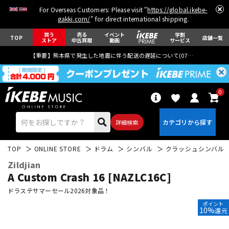
For Overseas Customers: Please visit "
https://global.ikebe-
gakki.com/
" for direct international shipping.
買う
売る
イベント
学割
TOP
店舗一覧
ストア
中古買取
動画
サービス
【重要】熊本県で発生した地震に伴う配送の遅延について(
07月29日
更新)
0
詳細検索
TOP
ONLINE STORE
ドラム
シンバル
クラッシュシンバル
Zildjian
A Custom Crash 16 [NAZLC16C]
ドラステサマーセール2026対象品！
ポイント
エレキギター
アコギ/エレアコ
10%
還元