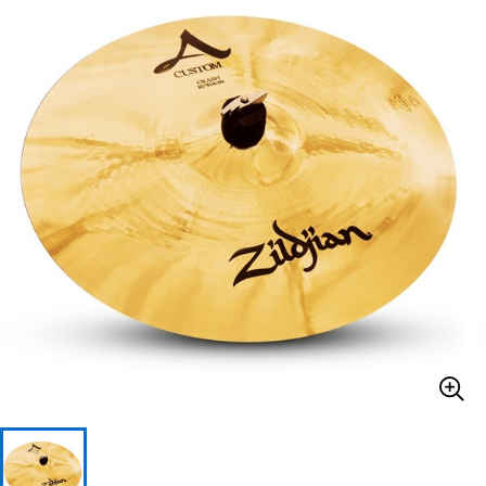
ベース
ウクレレ
ドラム
パーカッション
キーボード
電子ピアノ
管楽器
その他楽器
アンプ
エフェクター
DJ機器
DTM