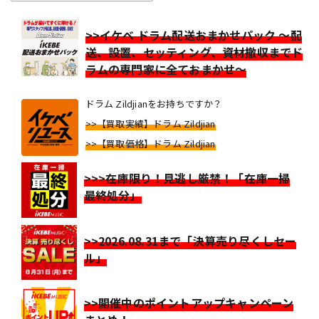
>>イケベ ドラム配送おまかせパック ～配
送、設置、セッティング、資材撤収までド
ラムの専門家に全ておまかせ～
ドラム Zildjianをお持ちですか？
>>【買取実績】ドラム Zildjian
>>【買取価格】ドラム Zildjian
>>>在庫限り！見逃し厳禁！「在庫一掃
最終処分」
>>2026.08.31まで「決算売り尽くしセー
ル」
>>開催中のポイントアップキャンペーン