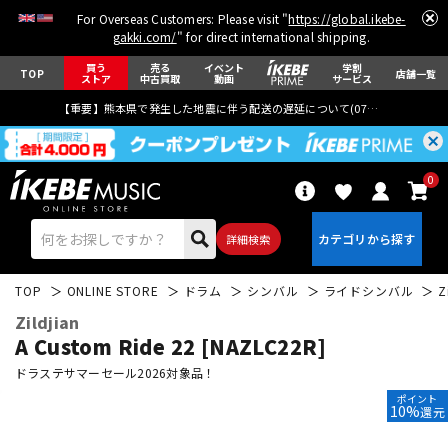
For Overseas Customers: Please visit "
https://global.ikebe-
gakki.com/
" for direct international shipping.
買う
売る
イベント
学割
TOP
店舗一覧
ストア
中古買取
動画
サービス
【重要】熊本県で発生した地震に伴う配送の遅延について(
07月29日
更新)
0
詳細検索
TOP
ONLINE STORE
ドラム
シンバル
ライドシンバル
Z
Zildjian
A Custom Ride 22 [NAZLC22R]
ドラステサマーセール2026対象品！
ポイント
エレキギター
アコギ/エレアコ
10%
還元