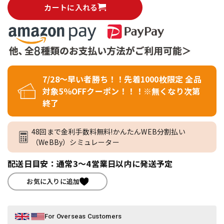
カートに入れる
7/28～早い者勝ち！！先着1000枚限定 全品
対象5％OFFクーポン！！！※無くなり次第
終了
48回まで金利手数料無料!かんたんWEB分割払い
（WeBBy）シミュレーター
配送日目安：通常3～4営業日以内に発送予定
お気に入りに追加
For Overseas Customers