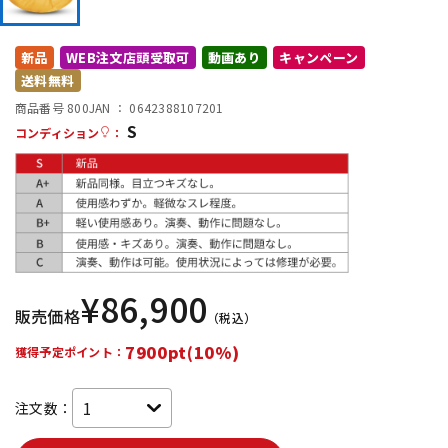
DTM オンライン納品
レコーディング機器
新品
WEB注文店頭受取可
動画あり
キャンペーン
送料無料
配信/ライブ機器
楽器アクセサリ
商品番号 800
JAN ：
0642388107201
S
コンディション
：
中古
ヴィンテージ
¥
86,900
販売価格
（税込）
7900pt(10%)
獲得予定ポイント：
注文数：