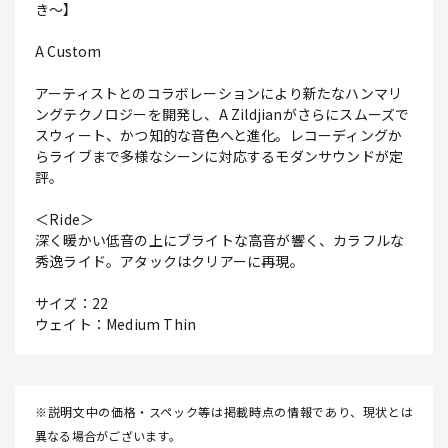
き～】
A Custom
アーティストとのコラボレーションにより新たなハンマリ
ングテクノロジーを開発し、A Zildjianがさらにスムーズで
スウィート、かつ知的な音色へと進化。レコーディングか
らライブまで多様なシーンに対応するモダンサウンドが定
評。
＜Ride＞
深く暖かい低音の上にブライトな高音が響く、カラフルな
秀逸ライド。アタックはクリアーに再現。
サイズ：22
ウェイト：Medium Thin
※説明文中の価格・スペック等は掲載時点の情報であり、現状とは
異なる場合がございます。