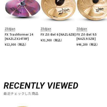
Zildjian
Zildjian
Zildjian
FX Trashformer 14
FX Zil-Bel 6 [NAZL6ZB]
FX Zil-Bel 9.5
[NAZLZX14TRF]
[NAZL9.5ZB]
¥
31,900
（税込）
¥
22,000
（税込）
¥
46,200
（税込）
RECENTLY VIEWED
最近チェックした商品