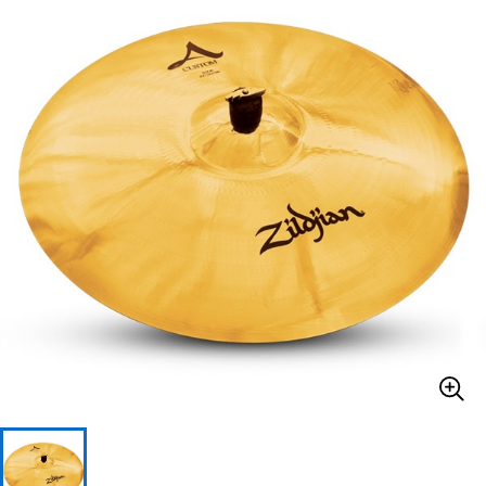
ベース
ウクレレ
ドラム
パーカッション
キーボード
電子ピアノ
管楽器
その他楽器
アンプ
エフェクター
DJ機器
DTM