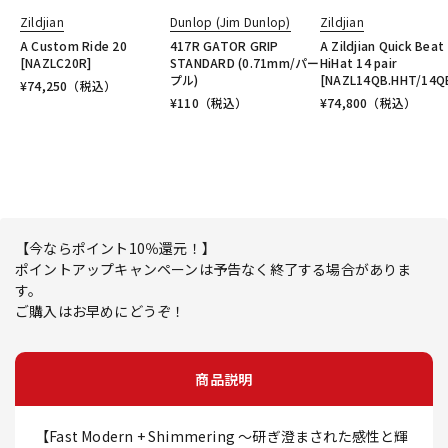
Zildjian
Dunlop (Jim Dunlop)
Zildjian
A Custom Ride 20
417R GATOR GRIP
A Zildjian Quick Beat
[NAZLC20R]
STANDARD (0.71mm/パー
HiHat 14 pair
プル)
[NAZL14QB.HHT/14Q
¥
74,250
（税込）
¥
110
（税込）
¥
74,800
（税込）
【今ならポイント10％還元！】
ポイントアップキャンペーンは予告なく終了する場合がありま
す。
ご購入はお早めにどうぞ！
商品説明
【Fast Modern + Shimmering ～研ぎ澄まされた感性と輝