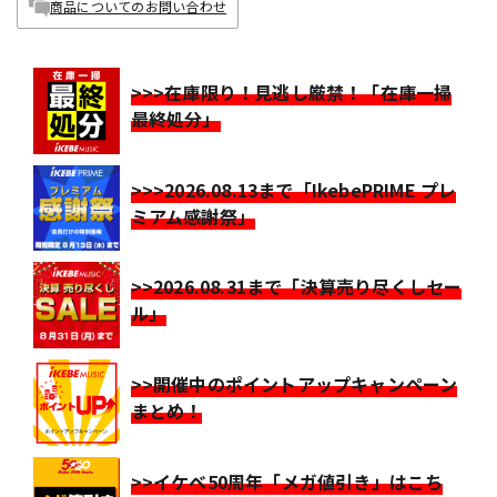
商品についてのお問い合わせ
>>>在庫限り！見逃し厳禁！「在庫一掃
最終処分」
>>>2026.08.13まで「IkebePRIME プレ
ミアム感謝祭」
>>2026.08.31まで「決算売り尽くしセー
ル」
>>開催中のポイントアップキャンペーン
まとめ！
>>イケベ50周年「メガ値引き」はこち