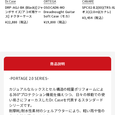
Dr.Case
ORTEGA
CANARE
DRP-AGJ-BK (Black)[ジャ
OSOCADN-MO
SPC02-B2(XX)(TRS-X
ンボサイズ/アコギ用ケー
Dreadnought Guitar
オス)(2.0ｍ)(カナレ)
ス] ドクターケース
Soft Case（モカ）
¥
3,454
（税込）
¥
22,880
（税込）
¥
19,800
（税込）
商品説明
-PORTAGE 2.0 SERIES-
カジュアルなルックスとセル構造の軽量ポリフォームによ
る360°プロテクション機能を備えつつ、 日々の移動での使
い易さにフォーカスしたDr. Caseを代表するスタンダード
シリーズです。
耐摩耗/耐水性素材のシェルアウターにより、軽い雨や雪の