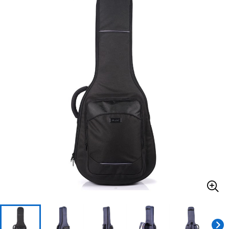
ベース
ウクレレ
ドラム
パーカッション
キーボード
電子ピアノ
管楽器
その他楽器
アンプ
エフェクター
DJ機器
DTM