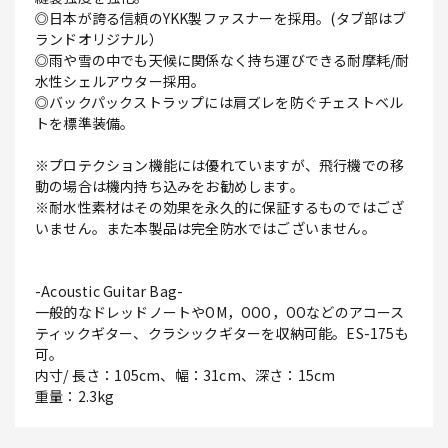
◎日本が誇る信頼のYKK製ファスナーを採用。(タブ部はブ
ランドオリジナル）
◎雨や雪の中でも天候に関係なく持ち運びできる耐摩耗/耐
水性シェルアウター採用。
◎バックパックストラップには肩ズレを防ぐチェストベル
トを標準装備。
※プロテクション機能には優れていますが、飛行機での移
動の場合は機内持ち込みをお勧めします。
※耐水性素材はその効果を永久的に保証するものではござ
いません。また本製品は完全防水ではございません。
-Acoustic Guitar Bag-
一般的なドレッドノートやOM，OOO，OOなどのアコース
ティックギター、クラシックギターを収納可能。ES-175も
可。
内寸/ 長さ：105cm、幅：31cm、深さ：15cm
重量：2.3kg