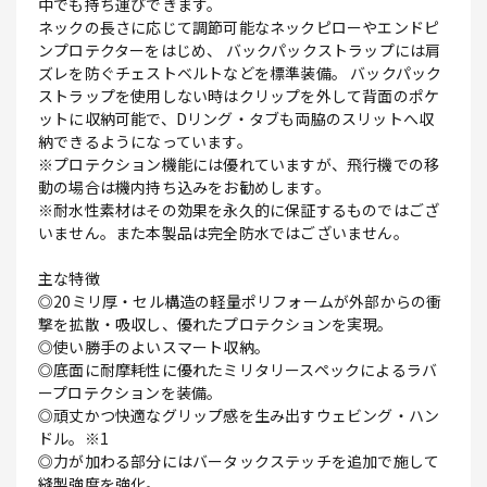
中でも持ち運びできます。
ネックの長さに応じて調節可能なネックピローやエンドピ
ンプロテクターをはじめ、 バックパックストラップには肩
ズレを防ぐチェストベルトなどを標準装備。 バックパック
ストラップを使用しない時はクリップを外して背面のポケ
ットに収納可能で、Dリング・タブも両脇のスリットへ収
納できるようになっています。
※プロテクション機能には優れていますが、飛行機での移
動の場合は機内持ち込みをお勧めします。
※耐水性素材はその効果を永久的に保証するものではござ
いません。また本製品は完全防水ではございません。
主な特徴
◎20ミリ厚・セル構造の軽量ポリフォームが外部からの衝
撃を拡散・吸収し、優れたプロテクションを実現。
◎使い勝手のよいスマート収納。
◎底面に耐摩耗性に優れたミリタリースペックによるラバ
ープロテクションを装備。
◎頑丈かつ快適なグリップ感を生み出すウェビング・ハン
ドル。※1
◎力が加わる部分にはバータックステッチを追加で施して
縫製強度を強化。