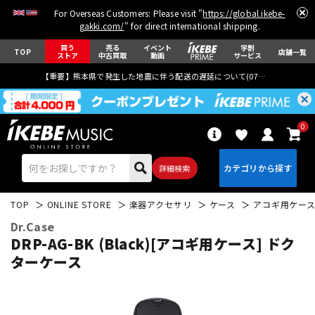
For Overseas Customers: Please visit "
https://global.ikebe-
gakki.com/
" for direct international shipping.
買う
売る
イベント
学割
TOP
店舗一覧
ストア
中古買取
動画
サービス
【重要】熊本県で発生した地震に伴う配送の遅延について(
07月29日
更新)
0
詳細検索
TOP
ONLINE STORE
楽器アクセサリ
ケース
アコギ用ケー
Dr.Case
DRP-AG-BK (Black)[アコギ用ケース] ドク
ターケース
エレキギター
アコギ/エレアコ