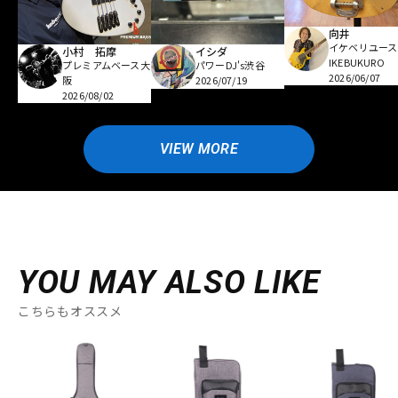
向井
イケベリユース
小村 拓摩
イシダ
IKEBUKURO
プレミアムベース大
パワーDJ's渋谷
2026/06/07
阪
2026/07/19
2026/08/02
VIEW MORE
YOU MAY ALSO LIKE
こちらもオススメ