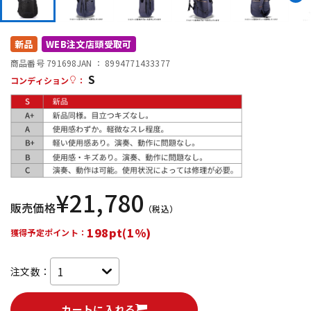
DTM オンライン納品
レコーディング機器
新品
WEB注文店頭受取可
配信/ライブ機器
楽器アクセサリ
商品番号 791698
JAN ：
8994771433377
S
コンディション
：
中古
ヴィンテージ
¥
21,780
販売価格
（税込）
198pt(1%)
獲得予定ポイント：
注文数：
カートに入れる