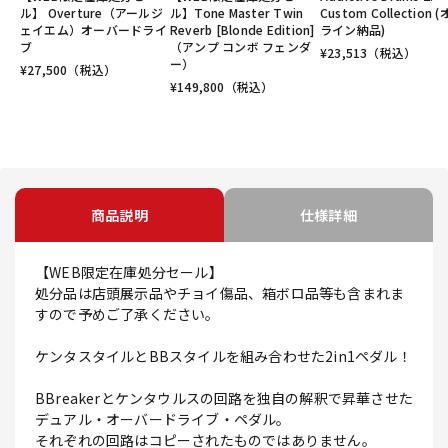
ル】 Overture（アールジ
ル】Tone Master Twin
Custom Collection 
ェイエム）オーバードライ
Reverb [Blonde Edition]
ライン納品)
ブ
（アンプ コンボ フェンダ
¥
23,513
（税込）
ー）
¥
27,500
（税込）
¥
149,800
（税込）
商品説明
仕様詳細
【WEB限定在庫処分セール】
処分品は店頭展示品やチョイ傷品、箱ボロ品等も含まれま
すので予めご了承ください。
ケンタスタイルとBBスタイルを組み合わせた2in1ペダル！
BBreakerとケンタウルスの回路を独自の解釈で昇華させた
デュアル・オーバードライブ・ペダル。
それぞれの回路はコピーされたものではありません。