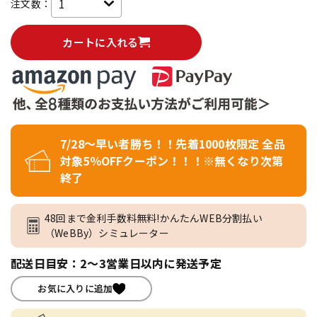
注文数：
カートに入れる
7/28～早い者勝ち！！先着1000枚限定 全品
対象5％OFFクーポン！！！※無くなり次第
終了
48回まで金利手数料無料!かんたんWEB分割払い
（WeBBy）シミュレーター
配送日目安：2～3営業日以内に発送予定
お気に入りに追加