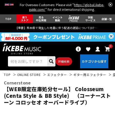
For Overseas Customers: Please visit "
https://global.ikebe-
gakki.com/
" for direct international shipping.
買う
売る
イベント
学割
TOP
店舗一覧
ストア
中古買取
動画
サービス
【重要】熊本県で発生した地震に伴う配送の遅延について(
07月29日
更新)
0
詳細検索
TOP
ONLINE STORE
エフェクター
ギター用エフェクター
Cornerstone
【WEB限定在庫処分セール】 Colosseum
(Centa Style ＆ BB Style) （コーナースト
ーン コロッセオ オーバードライブ）
エレキギター
アコギ/エレアコ