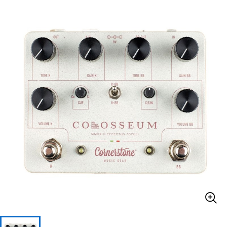
ベース
ウクレレ
ドラム
パーカッション
キーボード
電子ピアノ
管楽器
その他楽器
アンプ
エフェクター
DJ機器
DTM