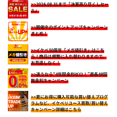
>>2026.08.31まで「決算売り尽くしセー
ル」
>>開催中のポイントアップキャンペーン
まとめ！
>>イケベ50周年「メガ値引き」はこち
ら！商品は頻繁に入れ替わりますので、
お見逃しなく！
>>迷うなら“4年間金利ゼロ！”最長48回
無金利キャンペーン
>>更にお得に購入可能な買い替えプログ
ラムなど、イケベリユース買取/買い替え
キャンペーン詳細はこちら