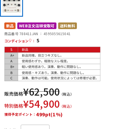
DTM オンライン納品
レコーディング機器
配信/ライブ機器
楽器アクセサリ
新品
WEB注文店頭受取可
送料無料
商品番号 788411
JAN ：
4595055615041
S
コンディション
：
中古
ヴィンテージ
¥
62,500
販売価格
（税込）
¥
54,900
特別価格
（税込）
499pt(1%)
獲得予定ポイント：