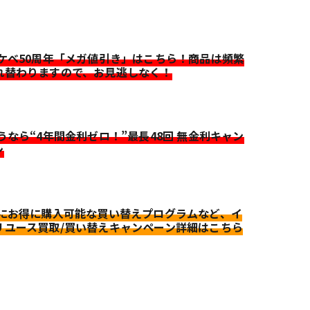
イケベ50周年「メガ値引き」はこちら！商品は頻繁
れ替わりますので、お見逃しなく！
迷うなら“4年間金利ゼロ！”最長48回 無金利キャン
ン
更にお得に購入可能な買い替えプログラムなど、イ
リユース買取/買い替えキャンペーン詳細はこちら