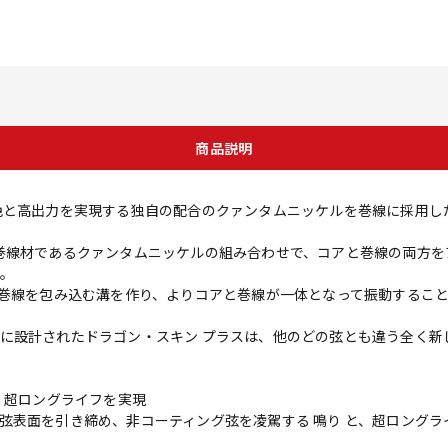
商品説明
色と高出力を実現する独自の配合のクァンタムニッケルを巻線に採用し
巻線材であるクァンタムニッケルの組み合わせで、コアと巻線の両方を
。
ogyは、コアに巻線を包み込む溝を作り、よりコアと巻線が一体となって振動す
に設計されたドラゴン・スキン プラスは、他のどの弦とも違う全く新
、超ロングライフを実現
弦表面を引き締め、非コーティング弦を凌駕する 鳴り と、超ロングラ