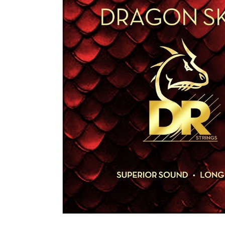
DJ機器
DTM
中古
ヴィンテー