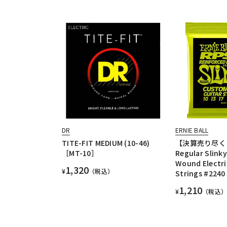
DR
ERNIE BALL
TITE-FIT MEDIUM (10-46)
【決算売り尽く
［MT-10］
Regular Slinky
Wound Electri
1,320
¥
（税込）
Strings #2240
1,210
¥
（税込）