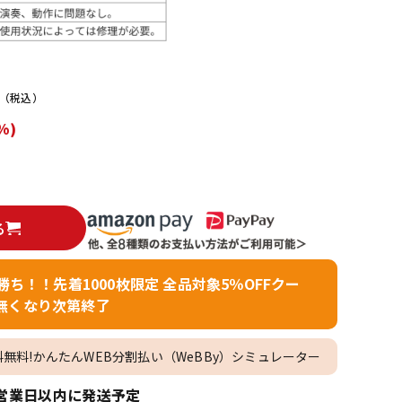
配信/ライブ
楽器アクセサ
機器
リ
）
（税込）
%)
る
者勝ち！！先着1000枚限定 全品対象5％OFFクー
無くなり次第終了
料無料!かんたんWEB分割払い（WeBBy）シミュレーター
営業日以内に発送予定