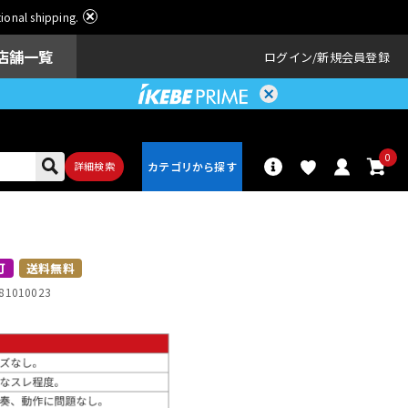
ational shipping.
店舗一覧
ログイン
新規会員登録
0
詳細検索
パーカッショ
ドラム
ン
可
送料無料
81010023
アンプ
エフェクター