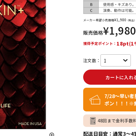
DTM オンラ
レコーディン
イン納品
グ機器
¥
1,980
メーカー希望小売価格
（税込
¥
1,980
販売価格
ジ
18pt(1
獲得予定ポイント：
注文数：
カートに入れ
7/28～早い
ポン！！！※
48回まで金利手数
配送日目安：通常3～4