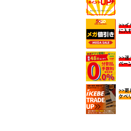
>>
に入
>>
ペー
>>
ケベ