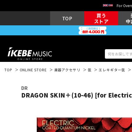
For Overs
買う
TOP
ストア
中
TOP
ONLINE STORE
楽器アクセサリ
弦
エレキギター弦
アコギ/エレ
エレキギター
アコ
DR
DRAGON SKIN＋(10-46) [for Electric
キーボード
電子ピアノ