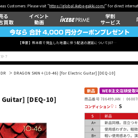
eas Customers: Please visit "
https://global.ikebe-gakki.com/
" for direct intern
売る
イベント
学割
古買取
動画
サービス
【重要】熊本県で発生した地震に伴う配送の遅延について(
07月29日
更新)
DR
DRAGON SKIN＋(10-46) [for Electric Guitar] [DEQ-10]
ベース
ウクレレ
新品
WEB注文店頭受取
 Guitar] [DEQ-10]
商品番号 786499
JAN ：
06007
S
コンディション
：
管楽器
その他楽器