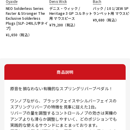
Oyaide
Denis Wick
Bach
NEO Solderless Series
デニス・ウィック /
バック / 10 1/2EW SP
Faster & Stronger The
Heritage 3 GP コルネット
ランペット用 マウスピ
Exclusive Solderless
用 マウスピース
¥
9,680
（税込）
Plugs [SLP-240L/L字タイ
¥
79,200
（税込）
プ]
¥
1,650
（税込）
商品説明
原音を損なわない有機的なスプリングリバーブペダル！
ワンノブながら、ブラックフェイスやシルバーフェイスの
スプリングリバーブの特徴を見事に捉えた1台。
リバーブの量を調整するコントロールノブの効きは実機の
アンプよりも滑らか調整しやすいく、どのポジションでも
実践的な使えるサウンドにまとまっております。