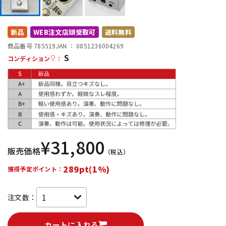
DTM オンライン納品
レコーディング機器
新品
WEB注文店頭受取可
送料無料
配信/ライブ機器
楽器アクセサリ
商品番号 785519
JAN ：
0851236004269
S
コンディション
：
中古
ヴィンテージ
¥
31,800
販売価格
（税込）
289pt(1%)
獲得予定ポイント：
注文数：
カートに入れる