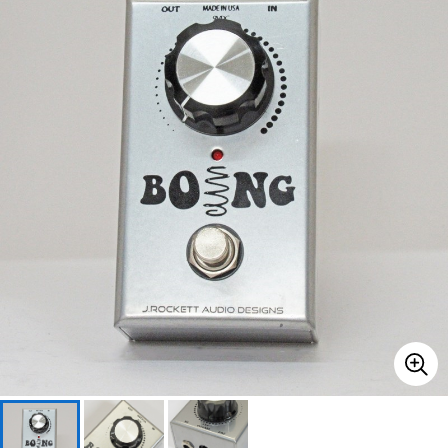
ベース
ウクレレ
ドラム
パーカッション
キーボード
電子ピアノ
管楽器
その他楽器
アンプ
エフェクター
DJ機器
DTM