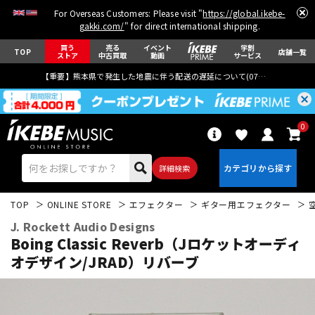
For Overseas Customers: Please visit "
https://global.ikebe-
gakki.com/
" for direct international shipping.
買う
売る
イベント
学割
TOP
店舗一覧
ストア
中古買取
動画
サービス
【重要】熊本県で発生した地震に伴う配送の遅延について(
07月29日
更新)
0
詳細検索
TOP
ONLINE STORE
エフェクター
ギター用エフェクター
J. Rockett Audio Designs
Boing Classic Reverb（Jロケットオーディ
オデザイン/JRAD）リバーブ
エレキギター
アコギ/エレアコ