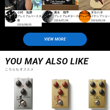
小村 拓摩
黒木 翔平
タカハタ
プレミアムベース大
プレミアムギターズ
イケシブリユー
阪
2026/07/04
2026/05/28
2026/08/05
VIEW MORE
YOU MAY ALSO LIKE
こちらもオススメ