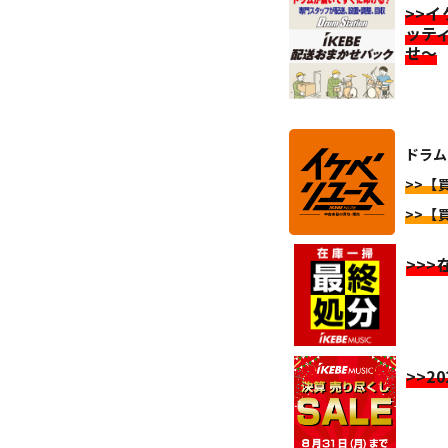
>>
ッテ
せ～
ドラム
>>【
>>【
>>
>>2