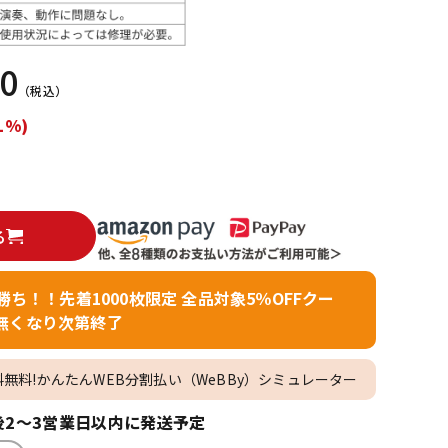
配信/ライブ
楽器アクセサ
機器
リ
00
（税込）
1%)
る
者勝ち！！先着1000枚限定 全品対象5％OFFクー
無くなり次第終了
料無料!かんたんWEB分割払い（WeBBy）シミュレーター
2～3営業日以内に発送予定