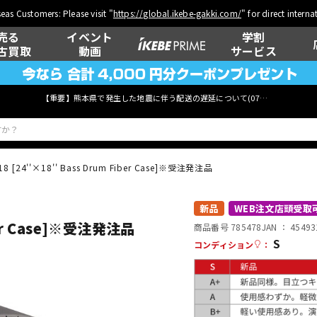
eas Customers: Please visit "
https://global.ikebe-gakki.com/
" for direct intern
売る
イベント
学割
古買取
動画
サービス
【重要】熊本県で発生した地震に伴う配送の遅延について(
07月29日
更新)
-18 [24''×18'' Bass Drum Fiber Case]※受注発注品
ベース
ウクレレ
新品
WEB注文店頭受取
iber Case]※受注発注品
商品番号 785478
JAN ：
45493
S
コンディション
：
管楽器
その他楽器