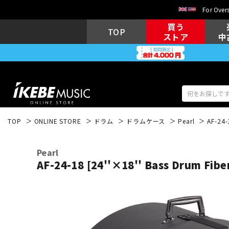
For Overs
買う
TOP
ストア
中
TOP
ONLINE STORE
ドラム
ドラムケース
Pearl
AF-24
アコギ/エレ
エレキギター
アコ
Pearl
AF-24-18 [24''×18'' Bass Drum F
キーボード
電子ピアノ