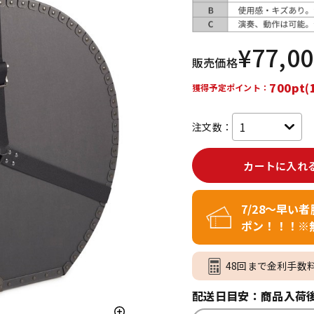
DTM オンラ
レコーディン
イン納品
グ機器
¥
77,0
販売価格
ジ
700pt(
獲得予定ポイント：
注文数：
カートに入れ
7/28～早い
ポン！！！※
48回まで金利手数
配送日目安：商品入荷後