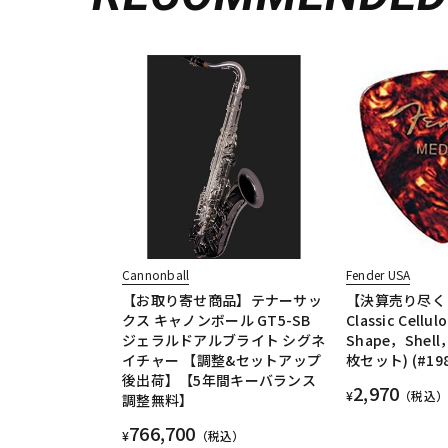
Cannonball
Fender USA
【お取り寄せ商品】テナーサッ
【決算売り尽く
クス キャノンボール GT5-SB
Classic Cellul
ジェラルドアルブライト シグネ
Shape，Shel
イチャー 【調整&セットアップ
枚セット) (#198
後出荷】【5年間キーバランス
2,970
¥
（税込）
調整無料】
766,700
¥
（税込）