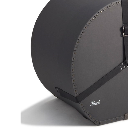
DJ機器
DTM
中古
ヴィンテー