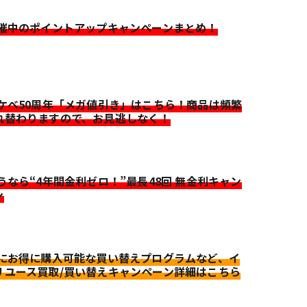
開催中のポイントアップキャンペーンまとめ！
イケベ50周年「メガ値引き」はこちら！商品は頻繁
れ替わりますので、お見逃しなく！
迷うなら“4年間金利ゼロ！”最長48回 無金利キャン
ン
更にお得に購入可能な買い替えプログラムなど、イ
リユース買取/買い替えキャンペーン詳細はこちら