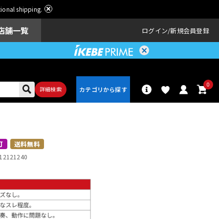
ational shipping.
店舗一覧
ログイン
新規会員登録
0
詳細検索
パーカッショ
ドラム
ン
可
送料無料
12121240
アンプ
エフェクター