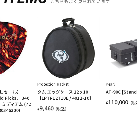
こちらもよく見られています
Protection Racket
Pearl
しセール】
タム エッグケース 12 x 10
AF-90C [Stand
oid Picks， 346
【LPTR12T10E / 4012-10】
110,000
¥
（税
l，ミディアム (72
9,460
¥
（税込）
0346300)