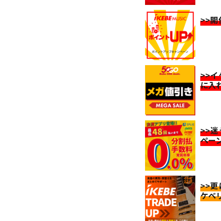
>>
>>
に入
>>
ペー
>>
ケベ