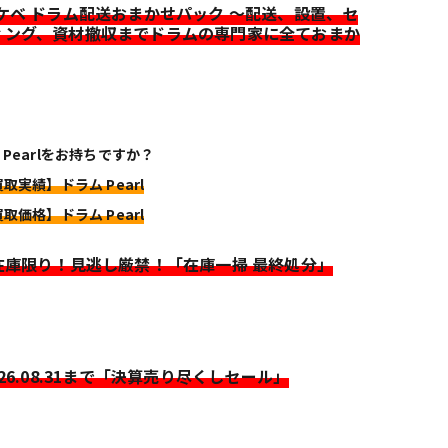
イケベ ドラム配送おまかせパック ～配送、設置、セ
ィング、資材撤収までドラムの専門家に全ておまか
 Pearlをお持ちですか？
買取実績】ドラム Pearl
買取価格】ドラム Pearl
>在庫限り！見逃し厳禁！「在庫一掃 最終処分」
026.08.31まで「決算売り尽くしセール」