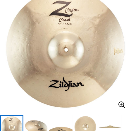
ベース
ウクレレ
ドラム
パーカッション
キーボード
電子ピアノ
管楽器
その他楽器
アンプ
エフェクター
DJ機器
DTM