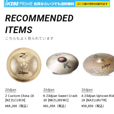
RECOMMENDED
ITEMS
こちらもよく見られています
Zildjian
Zildjian
Zildjian
Z Custom China 18
K Zildjian Sweet Crash
A Zildjian Uptown Ri
[NZZLC18CH]
20 [NKZL20SWC]
18 [NAZL18UTR]
¥
68,200
（税込）
¥
81,950
（税込）
¥
58,850
（税込）