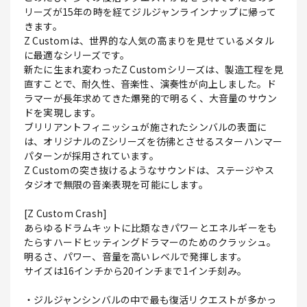
リーズが15年の時を経てジルジャンラインナップに帰って
きます。
Z Customは、世界的な人気の高まりを見せているメタル
に最適なシリーズです。
新たに生まれ変わったZ Customシリーズは、製造工程を見
直すことで、耐久性、音楽性、演奏性が向上しました。ド
ラマーが長年求めてきた爆発的で明るく、大音量のサウン
ドを実現します。
ブリリアントフィニッシュが施されたシンバルの表面に
は、オリジナルのZシリーズを彷彿とさせるスターハンマー
パターンが採用されています。
Z Customの突き抜けるようなサウンドは、ステージやス
タジオで無限の音楽表現を可能にします。
[Z Custom Crash]
あらゆるドラムキットに比類なきパワーとエネルギーをも
たらすハードヒッティングドラマーのためのクラッシュ。
明るさ、パワー、音量を高いレベルで発揮します。
サイズは16インチから20インチまで1インチ刻み。
・ジルジャンシンバルの中で最も復活リクエストが多かっ