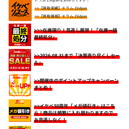
>>【買取実績】ドラム Zildjian
>>【買取価格】ドラム Zildjian
>>>在庫限り！見逃し厳禁！「在庫一掃
最終処分」
>>2026.08.31まで「決算売り尽くしセー
ル」
>>開催中のポイントアップキャンペーン
まとめ！
>>イケベ50周年「メガ値引き」はこち
ら！商品は頻繁に入れ替わりますので、
お見逃しなく！