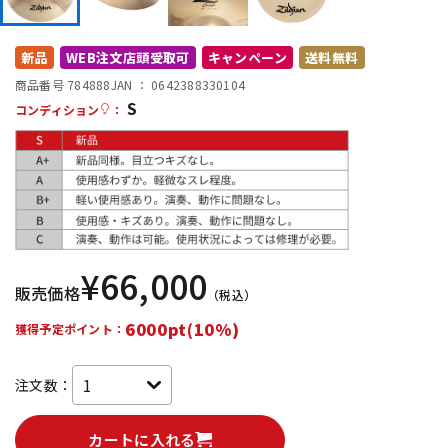
DTM オンライン納品
レコーディング機器
新品
WEB注文店頭受取可
キャンペーン
送料無料
商品番号 784888
JAN ：
0642388330104
配信/ライブ機器
楽器アクセサリ
S
コンディション
：
中古
ヴィンテージ
¥
66,000
販売価格
（税込）
6000pt(10%)
獲得予定ポイント：
注文数：
カートに入れる