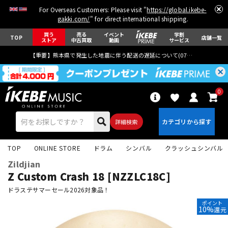
For Overseas Customers: Please visit "
https://global.ikebe-
gakki.com/
" for direct international shipping.
買う
売る
イベント
学割
TOP
店舗一覧
ストア
中古買取
動画
サービス
【重要】熊本県で発生した地震に伴う配送の遅延について(
07月29日
更新)
0
詳細検索
TOP
ONLINE STORE
ドラム
シンバル
クラッシュシンバル
Zildjian
Z Custom Crash 18 [NZZLC18C]
ドラステサマーセール2026対象品！
ポイント
エレキギター
アコギ/エレアコ
10%
還元