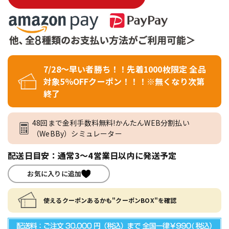
7/28～早い者勝ち！！先着1000枚限定 全品
対象5％OFFクーポン！！！※無くなり次第
終了
48回まで金利手数料無料!かんたんWEB分割払い
（WeBBy）シミュレーター
配送日目安：通常3～4営業日以内に発送予定
お気に入りに追加
使えるクーポンあるかも"クーポンBOX"を確認