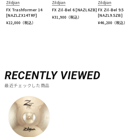
Zildjian
Zildjian
Zildjian
FX Trashformer 14
FX Zil-Bel 6 [NAZL6ZB]
FX Zil-Bel 9.5
[NAZLZX14TRF]
[NAZL9.5ZB]
¥
31,900
（税込）
¥
22,000
（税込）
¥
46,200
（税込）
RECENTLY VIEWED
最近チェックした商品