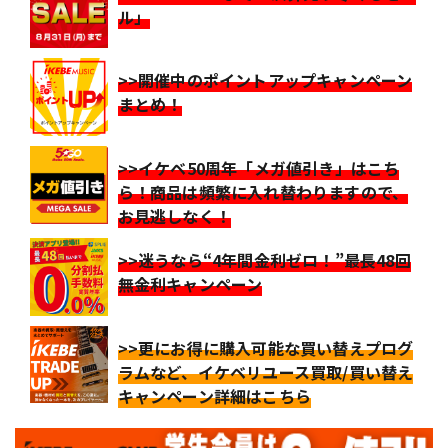
ル」
>>開催中のポイントアップキャンペーン
まとめ！
>>イケベ50周年「メガ値引き」はこち
ら！商品は頻繁に入れ替わりますので、
お見逃しなく！
>>迷うなら“4年間金利ゼロ！”最長48回
無金利キャンペーン
>>更にお得に購入可能な買い替えプログ
ラムなど、イケベリユース買取/買い替え
キャンペーン詳細はこちら