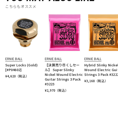
こちらもオススメ
ERNIE BALL
ERNIE BALL
ERNIE BALL
Super Locks (Gold)
【決算売り尽くしセー
Hybrid Slinky Nicke
[#P04602]
ル】 Super Slinky
Wound Electric Gui
Nickel Wound Electric
Strings 3 Pack #322
¥
4,620
（税込）
Guitar Strings 3 Pack
¥
3,168
（税込）
#3223
¥
2,970
（税込）