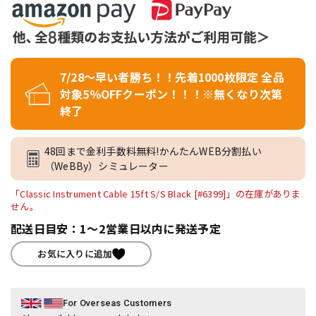
7/28～早い者勝ち！！先着1000枚限定 全品
対象5％OFFクーポン！！！※無くなり次第
終了
48回まで金利手数料無料!かんたんWEB分割払い
（WeBBy）シミュレーター
「Classic Instrument Cable 15ft S/S Black [#6399]」の在庫がありま
せん。
配送日目安：1～2営業日以内に発送予定
お気に入りに追加
For Overseas Customers