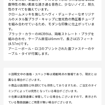
数特性の無い素直な透き通る音色と、少ないノイズ、耐久
性のすべてを備えています。
クロームメッキを施したヘヴィ・デューティーなオリジナ
ルのメタル製プラグ・キャップに蛍光色の熱圧着チューブ
を組み合わせているため、モダンな印象に仕上がっていま
す。
ブラック・カラーの#6399は、両端ストレート・プラグを
組み合わせ、ケーブル直径は6mmで、長さは15フィート
(4.57m)です。
アーニーボール・ロゴのプリントされた面ファスナーのケ
ーブル・タイが付属します。
※説明文中の価格・スペック等は掲載時点の情報であり、現状とは
異なる場合がございます。
※商品は店頭及び外部ECでも併売しておりますため、ご注文のタイ
ミングによっては完売となっている場合がございます。
※在庫は遠隔倉庫に保管している場合もございますので、表示され
ている取扱店舗にご用意が無い場合がございます。