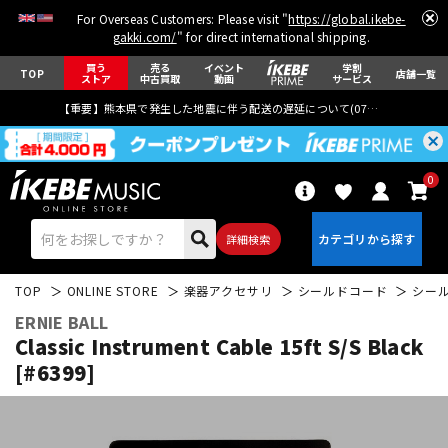
For Overseas Customers: Please visit "
https://global.ikebe-
gakki.com/
" for direct international shipping.
買う
売る
イベント
学割
TOP
店舗一覧
ストア
中古買取
動画
サービス
【重要】熊本県で発生した地震に伴う配送の遅延について(
07月29日
更新)
0
詳細検索
TOP
ONLINE STORE
楽器アクセサリ
シールドコード
シー
ERNIE BALL
Classic Instrument Cable 15ft S/S Black
[#6399]
エレキギター
アコギ/エレアコ