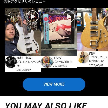
楽器アクセサリのレビュー
向井
イケベリユース
小村 拓摩
イシダ
IKEBUKURO
プレミアムベース大
パワーDJ's渋谷
2026/06/07
阪
2026/07/19
2026/08/02
VIEW MORE
YOU MAY ALSO LIKE