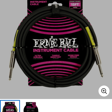
ベース
ウクレレ
ドラム
パーカッション
SOLD OUT
キーボード
電子ピアノ
管楽器
その他楽器
アンプ
エフェクター
DJ機器
DTM