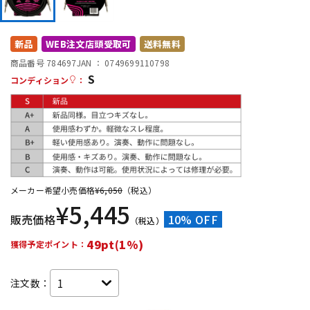
DTM オンライン納品
レコーディング機器
新品
WEB注文店頭受取可
送料無料
配信/ライブ機器
楽器アクセサリ
商品番号 784697
JAN ：
0749699110798
S
コンディション
：
中古
ヴィンテージ
メーカー希望小売価格
¥
6,050
（税込）
¥
5,445
販売価格
10% OFF
（税込）
49pt(1%)
獲得予定ポイント：
注文数：