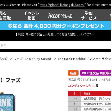
eas Customers: Please visit "
https://global.ikebe-gakki.com/
" for direct intern
売る
イベント
学割
古買取
動画
サービス
【重要】熊本県で発生した地震に伴う配送の遅延について(
07月29日
更新)
歪み系
ファズ
Manlay Sound
The Honk Machine（マンライサ
ベース
ウクレレ
新品
WEB注文店頭受取
ンド）ファズ
商品番号 784271
JAN ：
45736
S
コンディション
：
管楽器
その他楽器