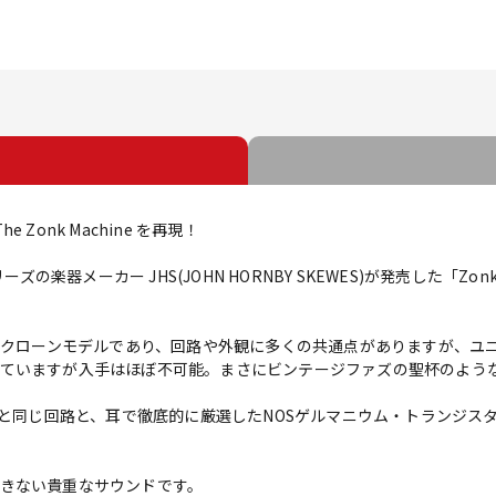
e Zonk Machine を再現！
英国リーズの楽器メーカー JHS(JOHN HORNBY SKEWES)が発売した「Z
nder MKIのクローンモデルであり、回路や外観に多くの共通点があります
ていますが入手はほぼ不可能。まさにビンテージファズの聖杯のよう
k Machineと同じ回路と、耳で徹底的に厳選したNOSゲルマニウム・トラ
きない貴重なサウンドです。