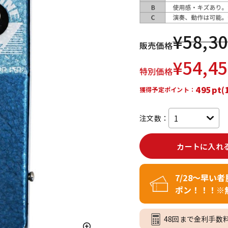
DTM オンラ
レコーディン
イン納品
グ機器
¥
58,3
販売価格
ジ
¥
54,4
特別価格
495pt(
獲得予定ポイント：
注文数：
カートに入れ
7/28～早い
ポン！！！※
48回まで金利手数