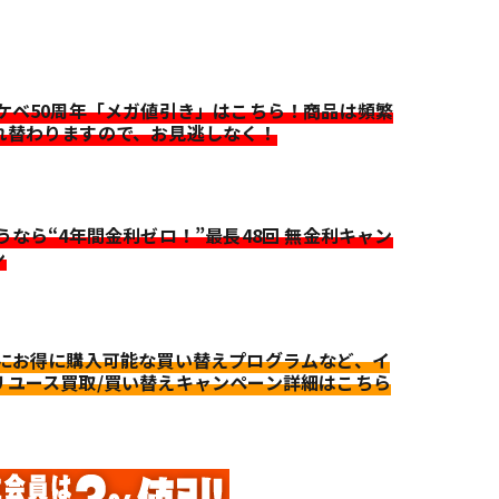
イケベ50周年「メガ値引き」はこちら！商品は頻繁
れ替わりますので、お見逃しなく！
迷うなら“4年間金利ゼロ！”最長48回 無金利キャン
ン
更にお得に購入可能な買い替えプログラムなど、イ
リユース買取/買い替えキャンペーン詳細はこちら