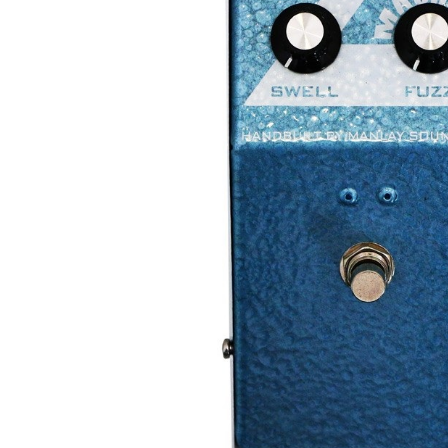
DJ機器
DTM
中古
ヴィンテー