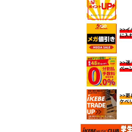
>>
に入
>>
ペー
>>
ケベ