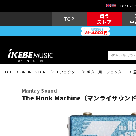
For Overs
買う
TOP
ストア
中
TOP
ONLINE STORE
エフェクター
ギター用エフェクター
アコギ/エレ
エレキギター
アコ
Manlay Sound
The Honk Machine（マンライサウ
キーボード
電子ピアノ