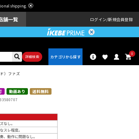
ational shipping.
店舗一覧
ログイン
新規会員登録
0
詳細検索
ウンド）ファズ
パーカッショ
ドラム
ン
可
動画あり
送料無料
33580707
アンプ
エフェクター