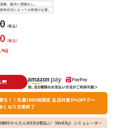
配信/ライブ
楽器アクセサ
機器
リ
00
（税込）
50
（税込）
1%)
る
者勝ち！！先着1000枚限定 全品対象5％OFFクー
無くなり次第終了
料無料!かんたんWEB分割払い（WeBBy）シミュレーター