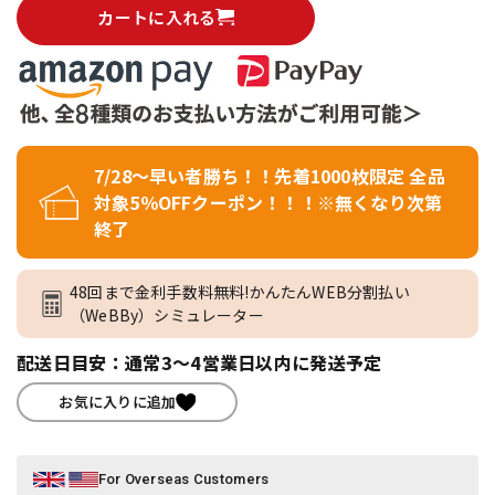
カートに入れる
7/28～早い者勝ち！！先着1000枚限定 全品
対象5％OFFクーポン！！！※無くなり次第
終了
48回まで金利手数料無料!かんたんWEB分割払い
（WeBBy）シミュレーター
配送日目安：通常3～4営業日以内に発送予定
お気に入りに追加
For Overseas Customers