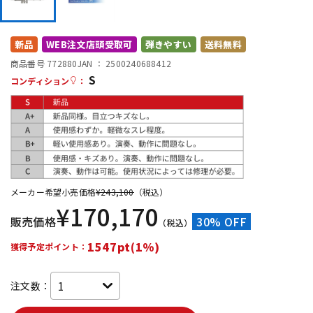
DTM オンライン納品
レコーディング機器
新品
WEB注文店頭受取可
弾きやすい
送料無料
配信/ライブ機器
楽器アクセサリ
商品番号 772880
JAN ：
2500240688412
S
コンディション
：
中古
ヴィンテージ
メーカー希望小売価格
¥
243,100
（税込）
¥
170,170
販売価格
30% OFF
（税込）
1547pt(1%)
獲得予定ポイント：
注文数：