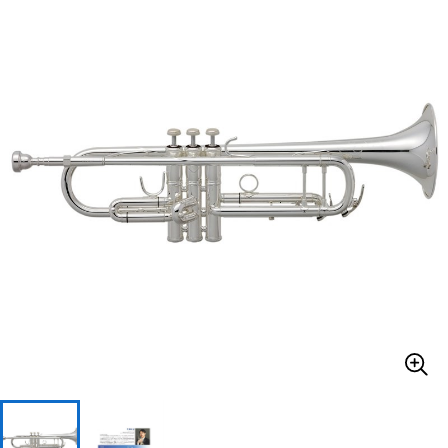
ベース
ウクレレ
ドラム
パーカッション
キーボード
電子ピアノ
管楽器
その他楽器
アンプ
エフェクター
DJ機器
DTM