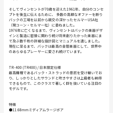
そしてヴィンセントが70歳を迎えた1961年、自分のコンセ
プトを後生に伝えるために、 多数の高額なオファーを断り
バックの工場を以前から親交の深かったセルマーUSA社
（現コーン・セルマー社）に委ねました。
1976年に亡くなるまで、ヴィンセントはバックの楽器デザ
インと製造に密接に関わり続け将来創りたかった楽器にま
で及ぶ数千枚の詳細な設計図とマニュアルを遺しました。
現在に至るまで、バックは最高の金管楽器として、世界中
のあらゆるプレーヤーに愛され続けています。
TR-400 (TR400) / 日本限定仕様
最高機種であるバック・ストラッドの意匠を受け継いでお
り、しっかりとしたサウンドと吹きやすさは上級者も納得
できるもので、このクラスで著しく群を抜いている注目の
モデルです。
特徴
●11.68mmミディアムラージボア