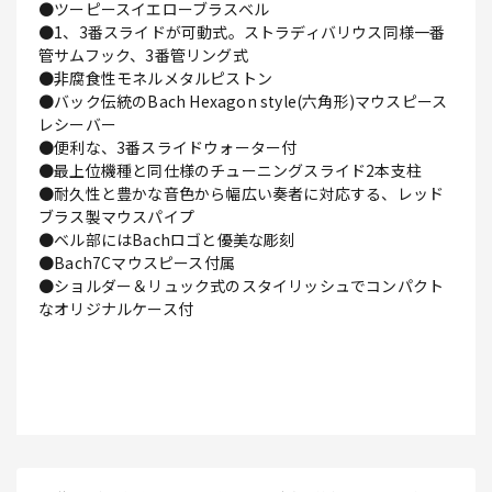
●ツーピースイエローブラスベル
●1、3番スライドが可動式。ストラディバリウス同様一番
管サムフック、3番管リング式
●非腐食性モネルメタルピストン
●バック伝統のBach Hexagon style(六角形)マウスピース
レシーバー
●便利な、3番スライドウォーター付
●最上位機種と同仕様のチューニングスライド2本支柱
●耐久性と豊かな音色から幅広い奏者に対応する、レッド
ブラス製マウスパイプ
●ベル部にはBachロゴと優美な彫刻
●Bach7Cマウスピース付属
●ショルダー＆リュック式のスタイリッシュでコンパクト
なオリジナルケース付