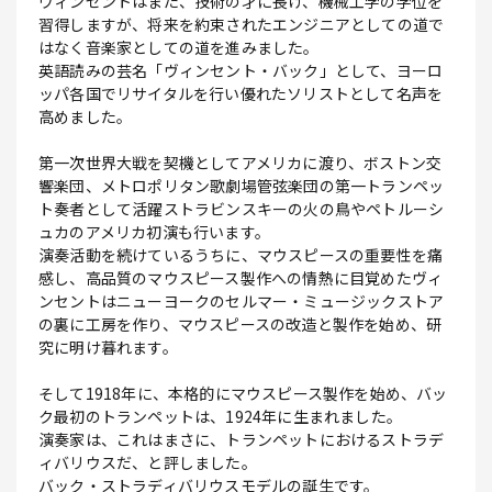
ヴィンセントはまた、技術の才に長け、機械工学の学位を
習得しますが、将来を約束されたエンジニアとしての道で
はなく音楽家としての道を進みました。
英語読みの芸名「ヴィンセント・バック」として、ヨーロ
ッパ各国でリサイタルを行い優れたソリストとして名声を
高めました。
第一次世界大戦を契機としてアメリカに渡り、ボストン交
響楽団、メトロポリタン歌劇場管弦楽団の第一トランペッ
ト奏者として活躍ストラビンスキーの火の鳥やペトルーシ
ュカのアメリカ初演も行います。
演奏活動を続けているうちに、マウスピースの重要性を痛
感し、高品質のマウスピース製作への情熱に目覚めたヴィ
ンセントはニューヨークのセルマー・ミュージックストア
の裏に工房を作り、マウスピースの改造と製作を始め、研
究に明け暮れます。
そして1918年に、本格的にマウスピース製作を始め、バッ
ク最初のトランペットは、1924年に生まれました。
演奏家は、これはまさに、トランペットにおけるストラデ
ィバリウスだ、と評しました。
バック・ストラディバリウスモデルの誕生です。