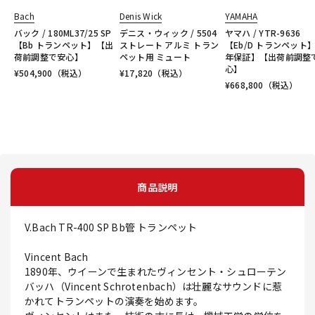
Bach
Denis Wick
YAMAHA
バック / 180ML37/25 SP
デニス・ウィック / 5504
ヤマハ / YTR-9636
【Bb トランペット】【出
ストレート アルミ トラン
【Eb/D トランペット
荷前調整で安心】
ペット用 ミュート
年保証】【出荷前調整
心】
¥
504,900
（税込）
¥
17,820
（税込）
¥
668,800
（税込）
商品説明
V.Bach TR-400 SP Bb管 トランペット
Vincent Bach
1890年、ウイーンで生まれたヴィンセント・シュローテン
バッハ（Vincent Schrotenbach）は壮麗なサウンドに惹
かれてトランペットの演奏を始めます。