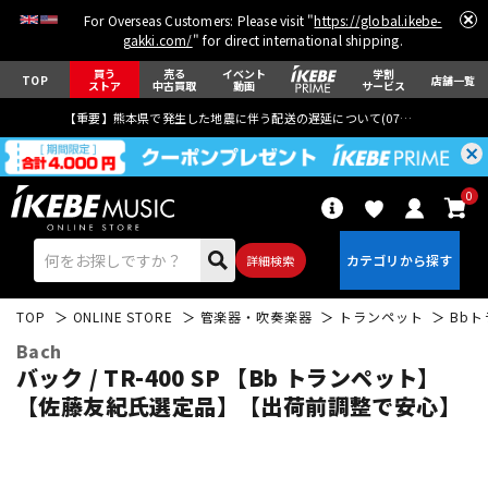
For Overseas Customers: Please visit "
https://global.ikebe-
gakki.com/
" for direct international shipping.
買う
売る
イベント
学割
TOP
店舗一覧
ストア
中古買取
動画
サービス
【重要】熊本県で発生した地震に伴う配送の遅延について(
07月29日
更新)
0
詳細検索
TOP
ONLINE STORE
管楽器・吹奏楽器
トランペット
Bb
Bach
バック / TR-400 SP 【Bb トランペット】
【佐藤友紀氏選定品】【出荷前調整で安心】
エレキギター
アコギ/エレアコ