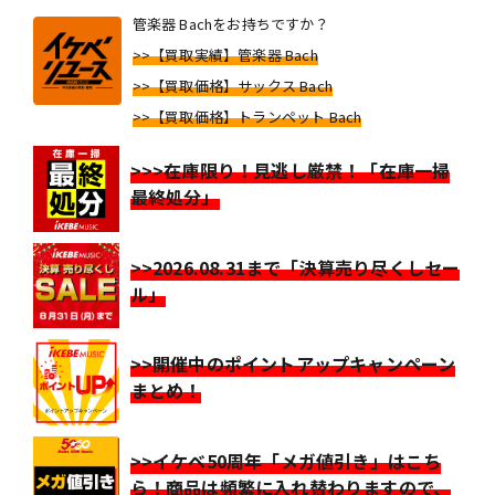
管楽器 Bachをお持ちですか？
>>【買取実績】管楽器 Bach
>>【買取価格】サックス Bach
>>【買取価格】トランペット Bach
>>>在庫限り！見逃し厳禁！「在庫一掃
最終処分」
>>2026.08.31まで「決算売り尽くしセー
ル」
>>開催中のポイントアップキャンペーン
まとめ！
>>イケベ50周年「メガ値引き」はこち
ら！商品は頻繁に入れ替わりますので、