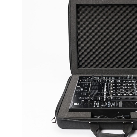
DJ機器
DTM
中古
ヴィンテー