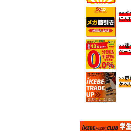
>>
に入
>>
ペー
>>
ケベ