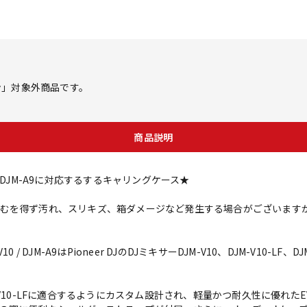
ン」対象外商品です。
商品説明
LF、DJM-A9に対応するするキャリングケース★
むを得ず汚れ、スリキズ、箱ダメージなど発生する場合がございます
JM-V10 / DJM-A9はPioneer DJのDJミキサーDJM-V10、DJM-V1
V10、DJM-V10-LFに適合するようにカスタム設計され、軽量かつ耐久性に