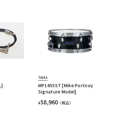
TAMA
L]
MP1455ST [Mike Portnoy
Signature Model]
58,960
¥
（税込）