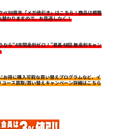
イケベ50周年「メガ値引き」はこちら！商品は頻繁
れ替わりますので、お見逃しなく！
迷うなら“4年間金利ゼロ！”最長48回 無金利キャン
ン
更にお得に購入可能な買い替えプログラムなど、イ
リユース買取/買い替えキャンペーン詳細はこちら