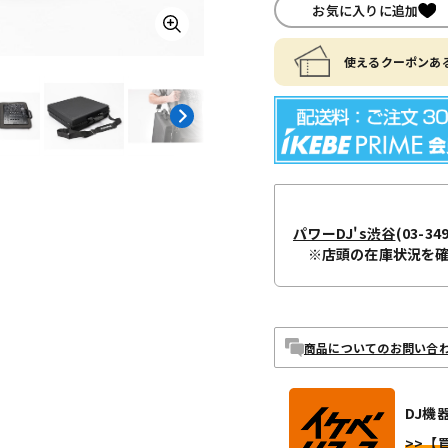
お気に入りに追加
使えるクーポンある
パワーDJ's渋谷
(03-34
※店頭の在庫状況を
商品についてのお問い合
DJ機
>>【