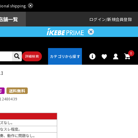
ational shipping.
店舗一覧
ログイン
新規会員登録
0
詳細検索
ース】
パーカッショ
ドラム
ン
可
送料無料
12480439
アンプ
エフェクター