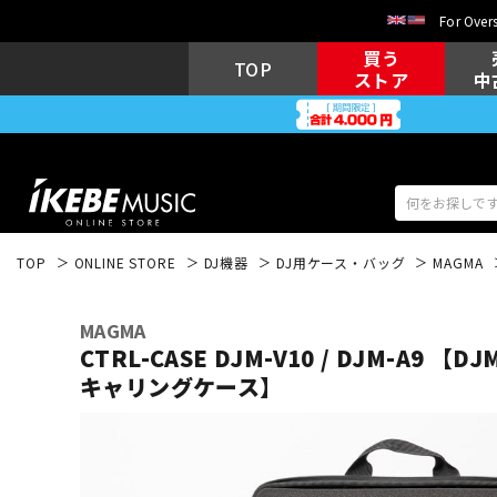
For Overs
買う
TOP
ストア
中
TOP
ONLINE STORE
DJ機器
DJ用ケース・バッグ
MAGMA
アコギ/エレ
エレキギター
アコ
MAGMA
CTRL-CASE DJM-V10 / DJM-A9 【DJ
キャリングケース】
キーボード
電子ピアノ