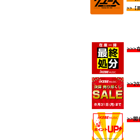
>>【
>>
>>2
>>