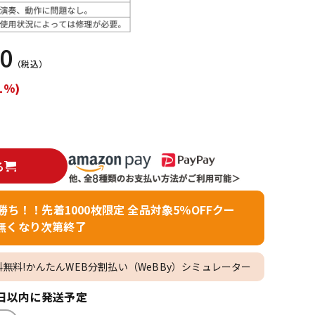
配信/ライブ
楽器アクセサ
機器
リ
00
（税込）
1%)
る
者勝ち！！先着1000枚限定 全品対象5％OFFクー
無くなり次第終了
料無料!かんたんWEB分割払い（WeBBy）シミュレーター
日以内に発送予定