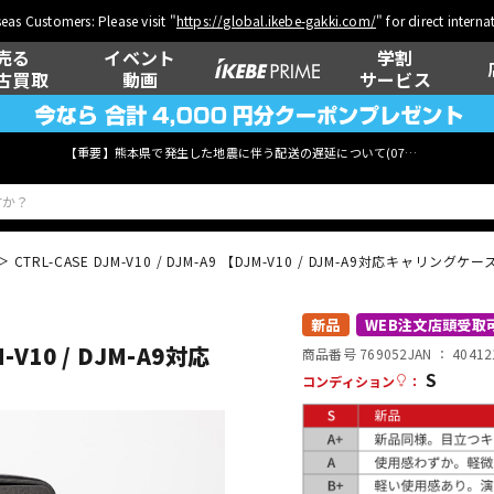
eas Customers: Please visit "
https://global.ikebe-gakki.com/
" for direct intern
売る
イベント
学割
古買取
動画
サービス
【重要】熊本県で発生した地震に伴う配送の遅延について(
07月29日
更新)
CTRL-CASE DJM-V10 / DJM-A9 【DJM-V10 / DJM-A9対応キャリングケ
ベース
ウクレレ
新品
WEB注文店頭受取
M-V10 / DJM-A9対応
商品番号 769052
JAN ：
40412
S
コンディション
：
管楽器
その他楽器