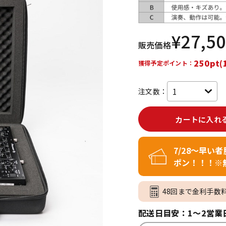
DTM オンラ
レコーディン
イン納品
グ機器
¥
27,5
販売価格
ジ
250pt(
獲得予定ポイント：
注文数：
カートに入れ
7/28～早い
ポン！！！※
48回まで金利手数
配送日目安：1～2営業