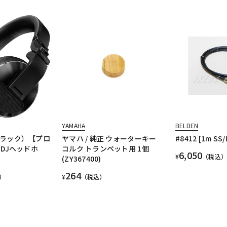
YAMAHA
BELDEN
（ブラック）【プロ
ヤマハ / 純正 ウォーターキー
#8412 [1m SS/
DJヘッドホ
コルク トランペット用 1個
6,050
¥
（税込）
(ZY367400)
264
）
¥
（税込）