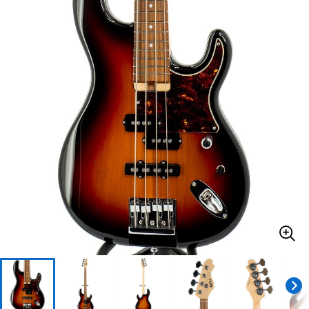
ベース
ウクレレ
ドラム
パーカッション
キーボード
電子ピアノ
管楽器
その他楽器
アンプ
エフェクター
DJ機器
DTM