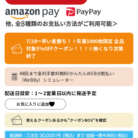
7/28～早い者勝ち！！先着1000枚限定 全品
対象5％OFFクーポン！！！※無くなり次第
終了
48回まで金利手数料無料!かんたんWEB分割払い
（WeBBy）シミュレーター
配送日目安：1～2営業日以内に発送予定
お気に入りに追加
使えるクーポンあるかも"クーポンBOX"を確認