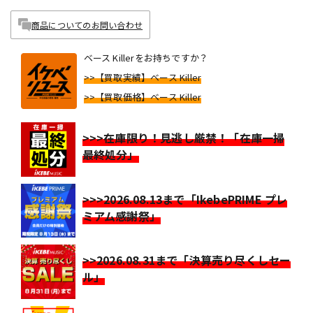
商品についてのお問い合わせ
ベース Killerをお持ちですか？
>>【買取実績】ベース Killer
>>【買取価格】ベース Killer
>>>在庫限り！見逃し厳禁！「在庫一掃
最終処分」
>>>2026.08.13まで「IkebePRIME プレ
ミアム感謝祭」
>>2026.08.31まで「決算売り尽くしセー
ル」