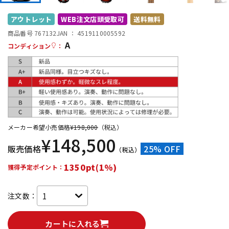
DTM オンライン納品
レコーディング機器
アウトレット
WEB注文店頭受取可
送料無料
商品番号 767132
JAN ：
4519110005592
A
配信/ライブ機器
楽器アクセサリ
コンディション
：
中古
ヴィンテージ
メーカー希望小売価格
¥
198,000
（税込）
¥
148,500
販売価格
25% OFF
（税込）
1350pt(1%)
獲得予定ポイント：
注文数：
カートに入れる