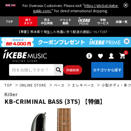
For Overseas Customers: Please visit "
https://global.ikebe-
gakki.com/
" for direct international shipping.
買う
売る
イベント
学割
TOP
店舗一覧
ストア
中古買取
動画
サービス
【重要】熊本県で発生した地震に伴う配送の遅延について(
07月29日
更新)
0
詳細検索
TOP
ONLINE STORE
ベース
エレキベース
小型ボディ・多
Killer
KB-CRIMINAL BASS (3TS) 【特価】
エレキギター
アコギ/エレアコ