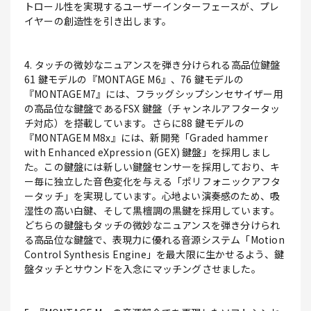
トロール性を実現するユーザーインターフェースが、プレ
イヤーの創造性を引き出します。
4. タッチの微妙なニュアンスを弾き分けられる高品位鍵盤
61 鍵モデルの『MONTAGE M6』、76 鍵モデルの
『MONTAGEM7』には、フラッグシップシンセサイザー用
の高品位な鍵盤であるFSX 鍵盤（チャンネルアフタータッ
チ対応）を搭載しています。さらに88 鍵モデルの
『MONTAGEM M8x』には、新開発「Graded hammer
with Enhanced eXpression (GEX) 鍵盤」を採用しまし
た。この鍵盤には新しい鍵盤センサーを採用しており、キ
ー毎に独立した音色変化を与える「ポリフォニックアフタ
ータッチ」を実現しています。心地よい演奏感のため、吸
湿性の高い白鍵、そして黒檀調の黒鍵を採用しています。
どちらの鍵盤もタッチの微妙なニュアンスを弾き分けられ
る高品位な鍵盤で、表現力に優れる音源システム「Motion
Control Synthesis Engine」を最大限に生かせるよう、鍵
盤タッチとサウンドを入念にマッチングさせました。