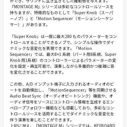
ができ、サウンドに生き生きとした躍動感を与えます。
『MONTAGE M』シリーズは多彩なコントロールソースを
持ちますが、特徴的なものとして「Super Knob（スーパ
ーノブ）」と「Motion Sequencer（モーションシーケン
サー）」があります。
「Super Knob」は一度に最大280 ものパラメーターをコン
トロールすることができるノブで、シンプルな操作でダイ
ナミックな音変化を表現できます。「Motion
Sequencer」では、最大8+1 系統（パート用8系統、Super
Knob 用1系統）のコントローラーによるパラメーターの変
化を設定・再生可能で、演奏しながら多層的かつ複雑に音
を変化させることができます。
この他、A/D インプット端子に入力されるオーディオのビ
ートを自動検出し、「MotionSequencer」等を同期させる
Audio Beat Sync（オーディオビートシンク）機能や、オ
ーディオ信号をソースにコントロール情報を生成するエン
ベロープフォロワー機能なども搭載しており、多彩なコン
トロールソースを活用することでダイナミックな音変化を
伴う演奏を楽しむことができます。
上記に加え、『MONTAGE M』シリーズでは、KEYBOARD