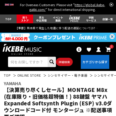
For Overseas Customers: Please visit "
https://global.ikebe-
gakki.com/
" for direct international shipping.
買う
売る
イベント
学割
TOP
店舗一覧
ストア
中古買取
動画
サービス
【重要】熊本県で発生した地震に伴う配送の遅延について(
07月29日
更新)
0
詳細検索
TOP
ONLINE STORE
シンセサイザー・電子楽器
シンセサイザ
YAMAHA
【決算売り尽くしセール】MONTAGE M8x
(在庫限り・旧価格超特価！) 88鍵盤 ヤマハ
Expanded Softsynth Plugin (ESP) v3.0ダ
エレキギター
アコギ/エレアコ
ウンロードコード付 モンタージュ ※配送事項