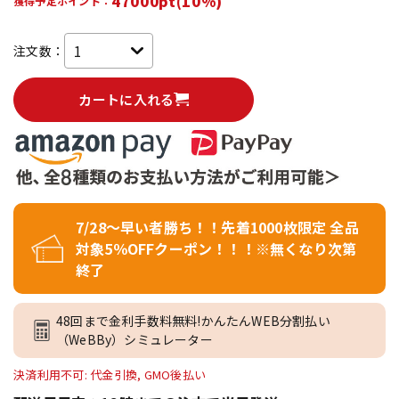
47000pt(10%)
獲得予定ポイント：
注文数：
カートに入れる
7/28～早い者勝ち！！先着1000枚限定 全品
対象5％OFFクーポン！！！※無くなり次第
終了
48回まで金利手数料無料!かんたんWEB分割払い
（WeBBy）シミュレーター
決済利用不可: 代金引換, GMO後払い