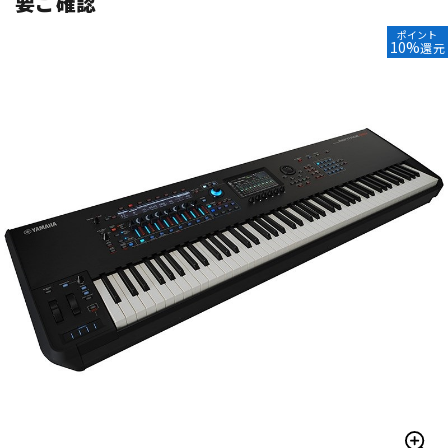
要ご確認
ベース
ウクレレ
ポイント
10%
還元
ドラム
パーカッション
キーボード
電子ピアノ
管楽器
その他楽器
アンプ
エフェクター
DJ機器
DTM