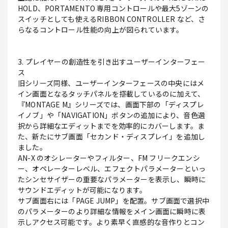
HOLD、PORTAMENTO 専用コントロールや最大5ゾーンの
スイッチとしても使えるRIBBON CONTROLLER など、さ
らなるコントロール性能の向上が図られています。
3. プレイヤーの創造性を引き出すユーザーインターフェー
ス
旧シリーズ同様、ユーザーインターフェースの中央にはメ
イン画面となるタッチパネルを搭載しているのに加えて、
『MONTAGE M』シリーズでは、画面下部の「ディスプレ
イノブ」や「NAVIGATION」ボタンの追加により、音色選
択から詳細なエディットまでを効率的にカバーします。ま
た、新たにサブ画面「セカンド・ディスプレイ」を追加し
ました。
AN-X のオシレーターやフィルター、FM フリークエンシ
ー、オペレーターレベル、エフェクトパラメーターといっ
たシンセサイザーの重要なパラメーターを表示し、瞬時に
サウンドエディットが可能になります。
サブ画面右には「PAGE JUMP」を配置。サブ画面で選択中
のパラメーターのより詳細な情報をメイン画面に瞬時に表
示しアクセス可能です。より素早く直感的な音作りとコン