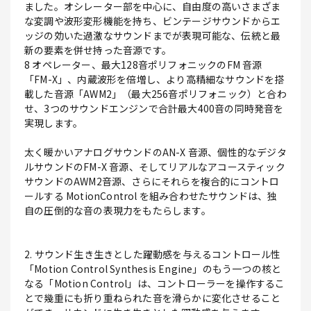
ました。オシレーター部を中心に、自由度の高いさまざま
な変調や波形変形機能を持ち、ビンテージサウンドからエ
ッジの効いた過激なサウンドまでが表現可能な、伝統と最
新の要素を併せ持った音源です。
8 オペレーター、最大128音ポリフォニックのFM 音源
「FM-X」、内蔵波形を倍増し、より高精細なサウンドを搭
載した音源「AWM2」（最大256音ポリフォニック）と合わ
せ、3つのサウンドエンジンで合計最大400音の同時発音を
実現します。
太く暖かいアナログサウンドのAN-X 音源、個性的なデジタ
ルサウンドのFM-X 音源、そしてリアルなアコースティック
サウンドのAWM2音源、さらにそれらを複合的にコントロ
ールする MotionControl を組み合わせたサウンドは、独
自の圧倒的な音の表現力をもたらします。
2. サウンド生き生きとした躍動感を与えるコントロール性
「Motion Control Synthesis Engine」のもう一つの核と
なる「Motion Control」は、コントローラーを操作するこ
とで幾重にも折り重ねられた音を滑らかに変化させること