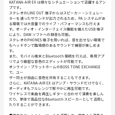
KATANA-AIR EX は様々なシチュエーションで活躍するアン
プです。
ステレオのLINE OUT 端子からはスピーカー・シミュレー
ターを通ったサウンドが出力されるため、PA システムがあ
る環境では大音量でのライブ・パフォーマンスも行えま
す。オーディオ・インターフェイス機能を備えたUSB 端子
により、DAW ソフトへの録音も可能。
ステレオのPHONES 端子を用いれば、音を出せない環境で
もヘッドホンで臨場感のあるサウンドで練習が楽しめま
す。
また、モバイル端末とBluetooth 接続を行えば、専用アプ
リでより緻密な音色のエディットが可能です。
オンライン・プラットホームのBOSS TONE EXCHANGE
で、ユー
ザー同士が自由に音色を共有することもできます。
さらに、KATANA-AIR EX はアンプ・サウンドだけでなく、
オーディオもフルレンジで鮮やかに再生可能です。
ワイヤレスで楽曲を再生しギターと合わせて演奏を楽しん
だり、単体で高品位なBluetooth スピーカーとして活用し
たりすることができます。