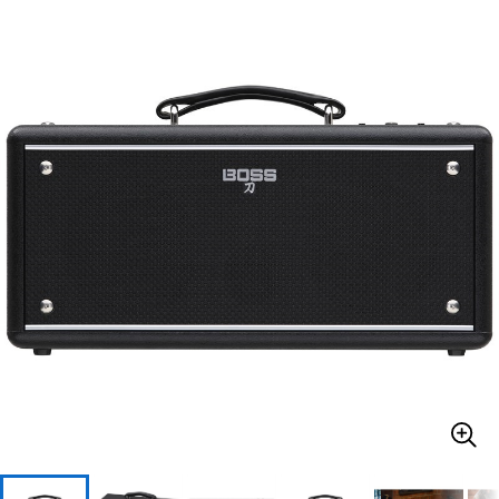
ベース
ウクレレ
ドラム
パーカッション
キーボード
電子ピアノ
管楽器
その他楽器
アンプ
エフェクター
DJ機器
DTM