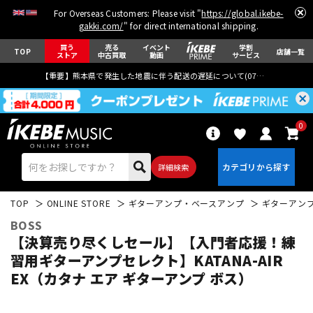
For Overseas Customers: Please visit "
https://global.ikebe-
gakki.com/
" for direct international shipping.
買う
売る
イベント
学割
TOP
店舗一覧
ストア
中古買取
動画
サービス
【重要】熊本県で発生した地震に伴う配送の遅延について(
07月29日
更新)
0
詳細検索
TOP
ONLINE STORE
ギターアンプ・ベースアンプ
ギターアン
BOSS
【決算売り尽くしセール】【入門者応援！練
習用ギターアンプセレクト】KATANA-AIR
EX（カタナ エア ギターアンプ ボス）
エレキギター
アコギ/エレアコ