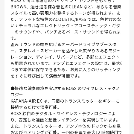
BOSS が考える理想のハイゲイン・サウンドをもたらす
BROWN、透き通る様な音色のCLEAN など、あらゆる音楽
スタイルで高い表現力を発揮するトーンが得られます。ま
た、フラットな特性のACOUSTIC/BASS では、色付けのな
いナチュラルなエレクトリック・アコースティック・ギタ
ーのサウンドや、パンチあるベース・サウンドを得られま
す。
歪みサウンドの幅を広げるオーバードライブやブースタ
ー、ステレオ・スピーカーを活かした広がりのあるモジュ
レーション、ディレイ、リバーブなど、多彩なエフェクト
も用意されています。アンプとエフェクトの設定は、最大6
つまで本体に保存できるため、お気に入りのセッティング
をすぐに呼び出して演奏が可能です。
●快適な演奏環境を実現するBOSS のワイヤレス・テクノ
ロジー
KATANA-AIR EX は、同梱のトランスミッターをギターに
接続するだけで演奏可能。
BOSS 独自のデジタル・ワイヤレス・テクノロジーによ
り、安定した通信と超低レイテンシーを実現しています。
また、トランスミッターは、アンプ本体のドックから充電
およびペアリングが可能。一回の充電で最大12 時間使用で