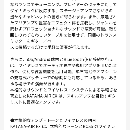
なバランスでチューニング。プレイヤーのタッチに対して
ダイナミックに反応する、ステージ・アンプさながらの
豊かなキャビネットの響きが得られます。また、厳選され
たプリアンプや豊富なエフェクト群を搭載し、ジャンルを
問わずプロフェッショナルなサウンドで演奏が可能。取り
回しのわずらわしいケーブルを使用せず、同梱のトランス
ミッターをギター／ベー
スに接続するだけで手軽に演奏が行えます。
さらに、iOS/Android 端末とBluetooth(R)? 接続を行え
ば、ワイヤレスでオーディオ再生や専用アプリを用いた音
作り、便利な練習機能を活用可能。単三電池やオプション
の充電式バッテリーでの駆動にも対応しているため、あら
ゆる場所での演奏が行えます。
本格的なサウンドとワイヤレス・システムによる手軽さを
両立したKATANA-AIR EX は、スキルアップを目指すギタ
リストに最適なアンプです。
●本格的なアンプ・トーンとワイヤレスの融合
KATANA-AIR EX は、本格的なトーンとBOSS のワイヤレ