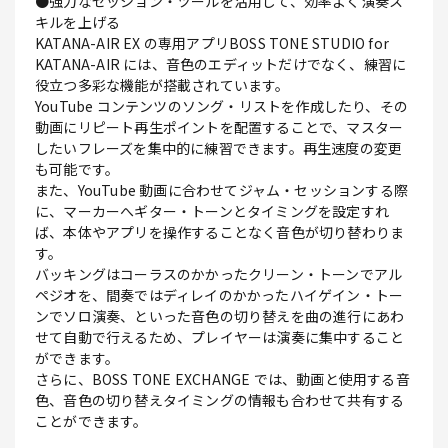
●強力なセッション・ツールを活用して、効率よく演奏ス
キルを上げる
KATANA-AIR EX の専用アプリBOSS TONE STUDIO for
KATANA-AIR には、音色のエディットだけでなく、練習に
役立つ多彩な機能が搭載されています。
YouTube コンテンツのソング・リストを作成したり、その
動画にリピート再生ポイントを配置することで、マスター
したいフレーズを集中的に練習できます。再生速度の変更
も可能です。
また、YouTube 動画に合わせてジャム・セッションする際
に、マーカーへギター・トーンとタイミングを設定すれ
ば、本体やアプリを操作することなく音色が切り替わりま
す。
バッキングはコーラスのかかったクリーン・トーンでアル
ペジオを、間奏ではディレイのかかったハイゲイン・トー
ンでソロ演奏、といった音色の切り替えを曲の進行にあわ
せて自動で行えるため、プレイヤーは演奏に集中すること
ができます。
さらに、BOSS TONE EXCHANGE では、動画と使用する音
色、音色の切り替えタイミングの情報も合わせて共有する
ことができます。