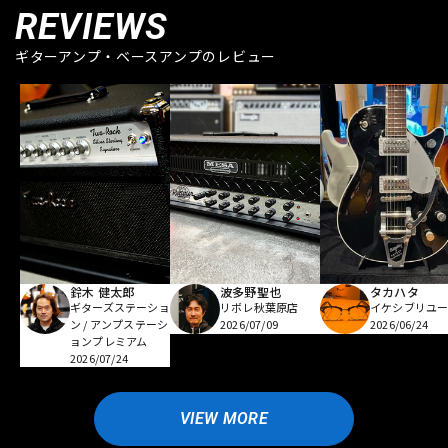
REVIEWS
ギターアンプ・ベースアンプのレビュー
鈴木 健太郎
波多野聖也
タカハタ
ギターズステーショ
リボレ秋葉原店
イケシブリユー
ン / アンプステーシ
2026/07/09
2026/06/24
ョンプレミアム
2026/07/24
VIEW MORE