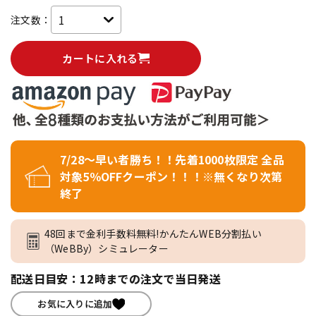
注文数：
カートに入れる
7/28～早い者勝ち！！先着1000枚限定 全品
対象5％OFFクーポン！！！※無くなり次第
終了
48回まで金利手数料無料!かんたんWEB分割払い
（WeBBy）シミュレーター
配送日目安：12時までの注文で当日発送
お気に入りに追加