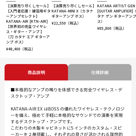
【決算売り尽くしセール】
【決算売り尽くしセール】
KATANA ARTIST GEN
【入門者応援！練習用ギタ
KATANA-MINI X（カタナ
[GUITAR AMPLIFIER
ーアンプセレクト】
ギターアンプ ボス）
タナ ゲン ギターアンプ
KATANA-AIR [KTN-AIR]
ス）
¥
22,550
（税込）
【世界初の完全ワイヤレ
¥
85,800
（税込）
ス・ギター・アンプ 】
（刀 カタナ エア ギターア
ンプ ボス）
¥
48,400
（税込）
商品説明
仕様詳細
■本格的なアンプの鳴りを体感できる完全ワイヤレス・デ
スクトップ・アンプ
KATANA-AIR EX はBOSS の優れたワイヤレス・テクノロジ
ーを備え、極めて手軽に本格的なサウンドでの演奏を実現
するデスクトップ・アンプです。
こだわりの木製キャビネットに5 インチのカスタム・スピ
ーカーを２基搭載し、それぞれの良さが活かされる理想的