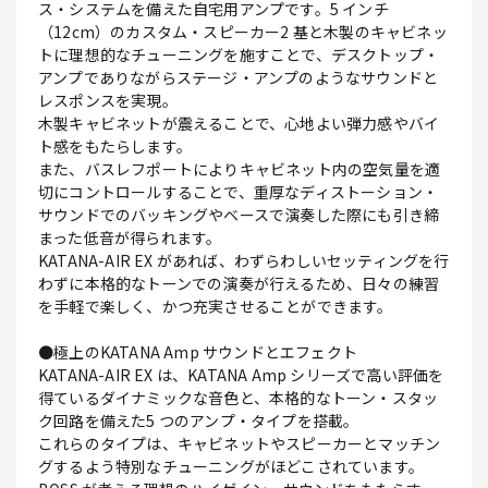
ス・システムを備えた自宅用アンプです。5 インチ
（12cm）のカスタム・スピーカー2 基と木製のキャビネッ
トに理想的なチューニングを施すことで、デスクトップ・
アンプでありながらステージ・アンプのようなサウンドと
レスポンスを実現。
木製キャビネットが震えることで、心地よい弾力感やバイ
ト感をもたらします。
また、バスレフポートによりキャビネット内の空気量を適
切にコントロールすることで、重厚なディストーション・
サウンドでのバッキングやベースで演奏した際にも引き締
まった低音が得られます。
KATANA-AIR EX があれば、わずらわしいセッティングを行
わずに本格的なトーンでの演奏が行えるため、日々の練習
を手軽で楽しく、かつ充実させることができます。
●極上のKATANA Amp サウンドとエフェクト
KATANA-AIR EX は、KATANA Amp シリーズで高い評価を
得ているダイナミックな音色と、本格的なトーン・スタッ
ク回路を備えた5 つのアンプ・タイプを搭載。
これらのタイプは、キャビネットやスピーカーとマッチン
グするよう特別なチューニングがほどこされています。