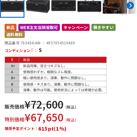
DTM オンライン納品
レコーディング機器
配信/ライブ機器
楽器アクセサリ
新品
WEB注文店頭受取可
キャンペーン
弾きやすい
送料無料
商品番号 765434
JAN ：
4957054519469
中古
ヴィンテージ
S
コンディション
：
¥
72,600
販売価格
（税込）
¥
67,650
特別価格
（税込）
615pt(1%)
獲得予定ポイント：