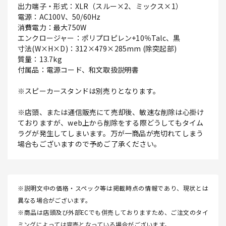
出力端子・形式：XLR（スルー×2、ミックス×1）
電源：AC100V、50/60Hz
消費電力：最大750W
エンクロージャー：ポリプロピレン+10％Talc、黒
寸法(W×H×D)：312×479×285mm (除突起部)
質量：13.7kg
付属品：電源コード、和文取扱説明書
※スピーカースタンドは別売りとなります。
※店頭、または通信販売にて売却後、敏速な削除は心掛け
ておりますが、web上から削除をする際どうしてもタイム
ラグが発生してしまいます。万が一商品が売切れてしまう
場合もございますので予めご了承ください。
※説明文中の価格・スペック等は掲載時点の情報であり、現状とは
異なる場合がございます。
※商品は店頭及び外部ECでも併売しておりますため、ご注文のタイ
ミングによっては完売となっている場合がございます。