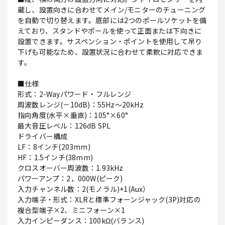
蔵し、設置向きに合わせてメイン/モニターのチューニング
を自動で切り替えます。底部には2つのポールソケットを備
えており、スタンドやポールを使って正面または下向きに
設置できます。サスペンション・ポイントを使用して吊り
下げも可能なため、設置状況に合わせて柔軟に対応できま
す。
■仕様
形式：2-Wayパワード・フルレンジ
周波数レンジ(－10dB)：55Hz～20kHz
指向角度(水平×垂直)：105°×60°
最大音圧レベル：126dB SPL
ドライバー構成
LF：8インチ(203mm)
HF：1.5インチ(38mm)
クロスオーバー周波数：1.93kHz
パワーアンプ：2，000W(ピーク)
入力チャンネル数：2(モノラル)+1(Aux）
入力端子・形式：XLRと標準フォーンジャック(3P)対応の
複合型端子×2、ミニフォーン×1
入力インピーダンス：100kΩ(バランス)