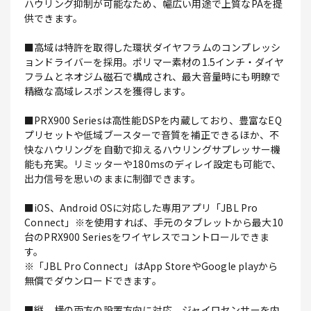
ハウリング抑制が可能なため、幅広い用途で上質なPAを提
供できます。
■高域は特許を取得した環状ダイヤフラムのコンプレッシ
ョンドライバーを採用。ポリマー素材の1.5インチ・ダイヤ
フラムとネオジム磁石で構成され、最大音量時にも明瞭で
精緻な高域レスポンスを獲得します。
■PRX900 Seriesは高性能DSPを内蔵しており、豊富なEQ
プリセットや低域ブースターで音質を補正できるほか、不
快なハウリングを自動で抑えるハウリングサプレッサー機
能も充実。リミッターや180msのディレイ設定も可能で、
出力信号を思いのままに制御できます。
■iOS、Android OSに対応した専用アプリ「JBL Pro
Connect」※を使用すれば、手元のタブレットから最大10
台のPRX900 Seriesをワイヤレスでコントロールできま
す。
※「JBL Pro Connect」はApp StoreやGoogle playから
無償でダウンロードできます。
■縦、横の両方の設置方向に対応。ジャイロセンサーを内