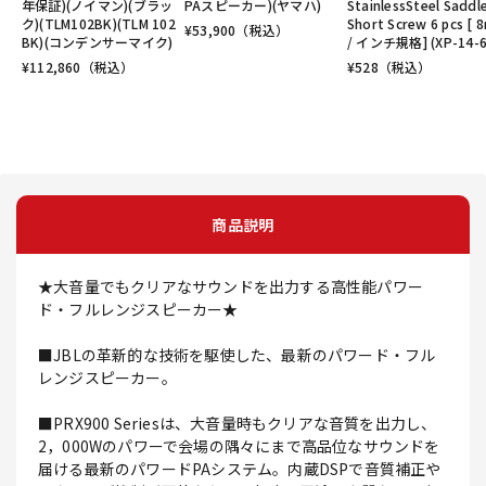
年保証)(ノイマン)(ブラッ
PAスピーカー)(ヤマハ)
StainlessSteel Saddl
ク)(TLM102BK)(TLM 102
Short Screw 6 pcs [
¥
53,900
（税込）
BK)(コンデンサーマイク)
/ インチ規格] (XP-14-6
¥
112,860
（税込）
¥
528
（税込）
商品説明
★大音量でもクリアなサウンドを出力する高性能パワー
ド・フルレンジスピーカー★
■JBLの革新的な技術を駆使した、最新のパワード・フル
レンジスピーカー。
■PRX900 Seriesは、大音量時もクリアな音質を出力し、
2，000Wのパワーで会場の隅々にまで高品位なサウンドを
届ける最新のパワードPAシステム。内蔵DSPで音質補正や