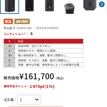
DTM オンライン納品
レコーディング機器
配信/ライブ機器
楽器アクセサリ
新品
送料無料
商品番号 764895
JAN ：
0691991036965
S
コンディション
：
中古
ヴィンテージ
¥
161,700
販売価格
（税込）
1470pt(1%)
獲得予定ポイント：
注文数：