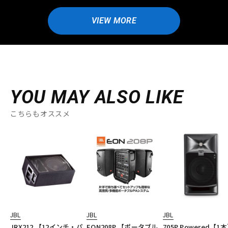
VIEW MORE
YOU MAY ALSO LIKE
こちらもオススメ
JBL
JBL
JBL
JRX212 【12インチ・パ
EON208P 【ポータブル
705P Powered【1