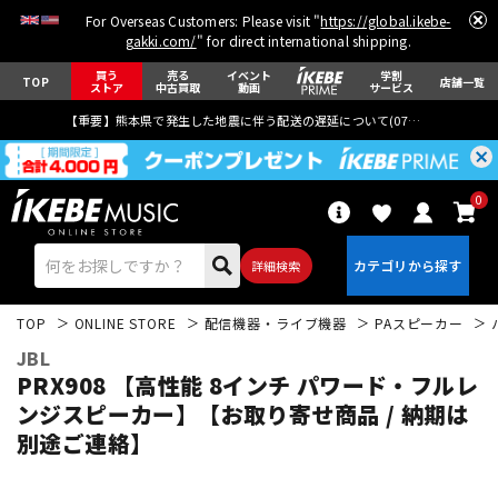
For Overseas Customers: Please visit "
https://global.ikebe-
gakki.com/
" for direct international shipping.
買う
売る
イベント
学割
TOP
店舗一覧
ストア
中古買取
動画
サービス
【重要】熊本県で発生した地震に伴う配送の遅延について(
07月29日
更新)
0
詳細検索
TOP
ONLINE STORE
配信機器・ライブ機器
PAスピーカー
JBL
PRX908 【高性能 8インチ パワード・フルレ
ンジスピーカー】【お取り寄せ商品 / 納期は
別途ご連絡】
エレキギター
アコギ/エレアコ