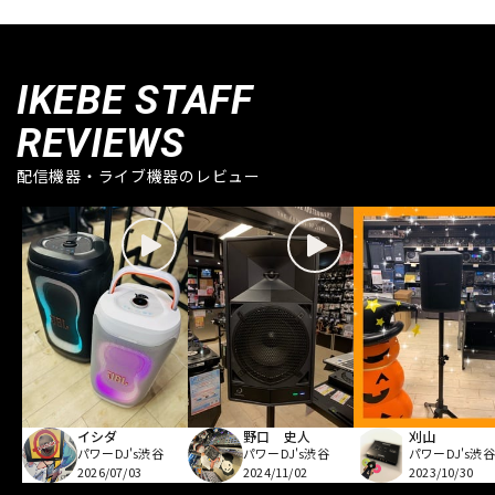
IKEBE STAFF
REVIEWS
配信機器・ライブ機器のレビュー
イシダ
野口 史人
刈山
パワーDJ's渋谷
パワーDJ's渋谷
パワーDJ's渋谷
2026/07/03
2024/11/02
2023/10/30