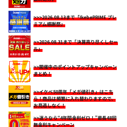
>>>2026.08.13まで「IkebePRIME プレ
ミアム感謝祭」
>>2026.08.31まで「決算売り尽くしセー
ル」
>>開催中のポイントアップキャンペーン
まとめ！
>>イケベ50周年「メガ値引き」はこち
ら！商品は頻繁に入れ替わりますので、
お見逃しなく！
>>迷うなら“4年間金利ゼロ！”最長48回
無金利キャンペーン