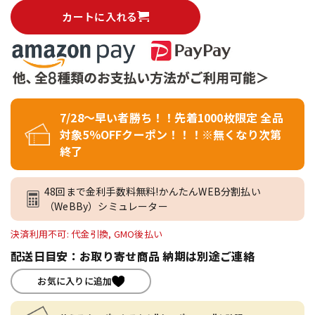
カートに入れる
7/28～早い者勝ち！！先着1000枚限定 全品
対象5％OFFクーポン！！！※無くなり次第
終了
48回まで金利手数料無料!かんたんWEB分割払い
（WeBBy）シミュレーター
決済利用不可: 代金引換, GMO後払い
配送日目安：お取り寄せ商品 納期は別途ご連絡
お気に入りに追加