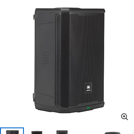
ベース
ウクレレ
ドラム
パーカッション
キーボード
電子ピアノ
管楽器
その他楽器
アンプ
エフェクター
DJ機器
DTM