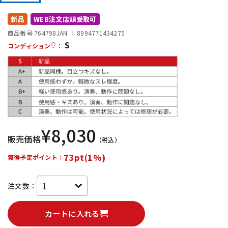
DTM オンライン納品
レコーディング機器
新品
WEB注文店頭受取可
商品番号 764798
JAN ：
8994771434275
S
配信/ライブ機器
楽器アクセサリ
コンディション
：
中古
ヴィンテージ
¥
8,030
販売価格
（税込）
73pt(1%)
獲得予定ポイント：
注文数：
カートに入れる