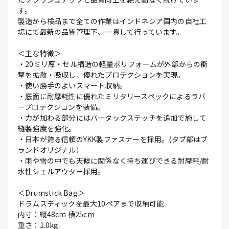
す。
製造から検品まで全ての作業はインドネシア国内の自社工
場にて最新の品質管理下、一貫して行っています。
＜主な特徴＞
・20ミリ厚・セル構造の軽量ポリフォームが外部からの衝
撃を拡散・吸収し、優れたプロテクションを実現。
・使い勝手のよいスマート収納。
・底面に耐摩耗性に優れたミリタリースペックによるラバ
ープロテクションを装備。
・力が加わる部分にはバータックステッチを追加で施して
縫製強度を強化。
・日本が誇る信頼のYKK製ファスナーを採用。(タブ部はブ
ランドオリジナル）
・雨や雪の中でも天候に関係なく持ち運びできる耐摩耗/耐
水性シェルアウター採用。
＜Drumstick Bag＞
ドラムスティックを最大10ペアまで収納可能
内寸：縦48cm 横25cm
重さ：1.0kg