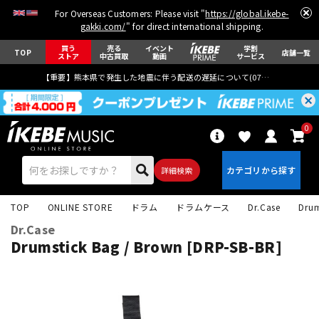
For Overseas Customers: Please visit "
https://global.ikebe-
gakki.com/
" for direct international shipping.
買う
売る
イベント
学割
TOP
店舗一覧
ストア
中古買取
動画
サービス
【重要】熊本県で発生した地震に伴う配送の遅延について(
07月29日
更新)
0
詳細検索
TOP
ONLINE STORE
ドラム
ドラムケース
Dr.Case
Drum
Dr.Case
Drumstick Bag / Brown [DRP-SB-BR]
エレキギター
アコギ/エレアコ