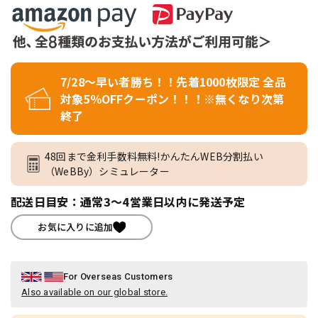
7/28～早い者勝ち！！先着1000枚限定 全品
対象5％OFFクーポン！！！※無くなり次第
終了
48回まで金利手数料無料!かんたんWEB分割払い
（WeBBy）シミュレーター
配送日目安：通常3～4営業日以内に発送予定
お気に入りに追加
For Overseas Customers
Also available on our global store.