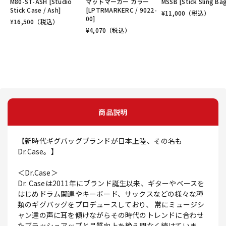
M80-ST-ASH [Studio
マットマーカー カラー
MSSB [Stick Sling Ba
Stick Case / Ash]
[LPTRMARKERC / 9022-
¥
11,000
（税込）
00]
¥
16,500
（税込）
¥
4,070
（税込）
商品説明
【新時代ギグバッグブランドが日本上陸、その名も
Dr.Case。】
＜Dr.Case＞
Dr. Caseは2011年にブランド誕生以来、ギターやベースを
はじめドラム関連やキーボード、サックスなどの様々な種
類のギグバッグをプロデュースしており、 常にミュージシ
ャン達の声に耳を傾けながらその時代のトレンドに合わせ
たブラッシュアップと品質向上を絶え間なく続けていま