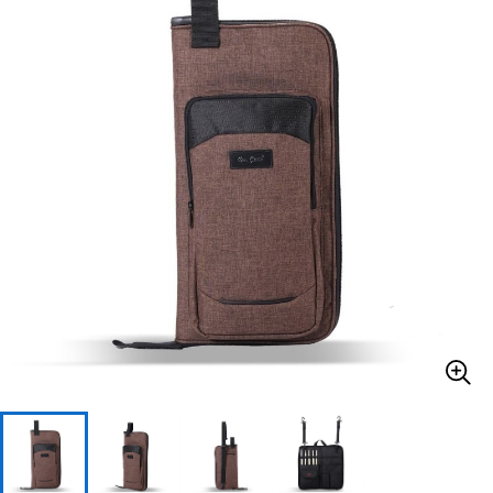
ベース
ウクレレ
ドラム
パーカッション
キーボード
電子ピアノ
管楽器
その他楽器
アンプ
エフェクター
DJ機器
DTM