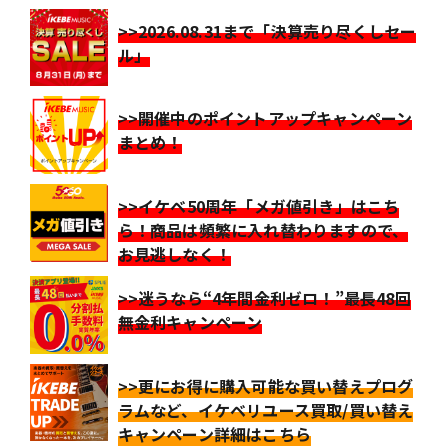
>>2026.08.31まで「決算売り尽くしセー
ル」
>>開催中のポイントアップキャンペーン
まとめ！
>>イケベ50周年「メガ値引き」はこち
ら！商品は頻繁に入れ替わりますので、
お見逃しなく！
>>迷うなら“4年間金利ゼロ！”最長48回
無金利キャンペーン
>>更にお得に購入可能な買い替えプログ
ラムなど、イケベリユース買取/買い替え
キャンペーン詳細はこちら