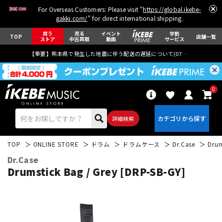
For Overseas Customers: Please visit "
https://global.ikebe-
gakki.com/
" for direct international shipping.
買う
売る
イベント
学割
TOP
店舗一覧
ストア
中古買取
動画
サービス
【重要】熊本県で発生した地震に伴う配送の遅延について(
07月29日
更新)
0
詳細検索
TOP
ONLINE STORE
ドラム
ドラムケース
Dr.Case
Drum
Dr.Case
Drumstick Bag / Grey [DRP-SB-GY]
エレキギター
アコギ/エレアコ