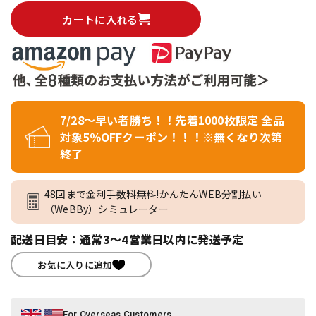
カートに入れる
7/28～早い者勝ち！！先着1000枚限定 全品
対象5％OFFクーポン！！！※無くなり次第
終了
48回まで金利手数料無料!かんたんWEB分割払い
（WeBBy）シミュレーター
配送日目安：通常3～4営業日以内に発送予定
お気に入りに追加
For Overseas Customers