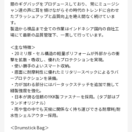
類のギグバッグをプロデュースしており、 常にミュージシ
ャン達の声に耳を傾けながらその時代のトレンドに合わせ
たブラッシュアップと品質向上を絶え間なく続けていま
す。
製造から検品まで全ての作業はインドネシア国内の自社工
場にて最新の品質管理下、一貫して行っています。
＜主な特徴＞
・20ミリ厚・セル構造の軽量ポリフォームが外部からの衝
撃を拡散・吸収し、優れたプロテクションを実現。
・使い勝手のよいスマート収納。
・底面に耐摩耗性に優れたミリタリースペックによるラバ
ープロテクションを装備。
・力が加わる部分にはバータックステッチを追加で施して
縫製強度を強化。
・日本が誇る信頼のYKK製ファスナーを採用。(タブ部はブ
ランドオリジナル）
・雨や雪の中でも天候に関係なく持ち運びできる耐摩耗/耐
水性シェルアウター採用。
＜Drumstick Bag＞