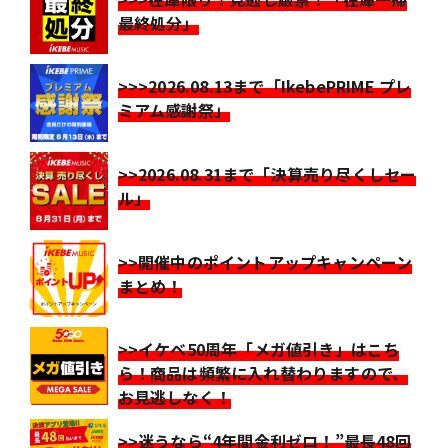
最終処分」
>>>2026.08.13まで「IkebePRIME プレ
ミアム感謝祭」
>>2026.08.31まで「決算売り尽くしセー
ル」
>>開催中のポイントアップキャンペーン
まとめ！
>>イケベ50周年「メガ値引き」はこち
ら！商品は頻繁に入れ替わりますので、
お見逃しなく！
>>迷うなら“4年間金利ゼロ！”最長48回