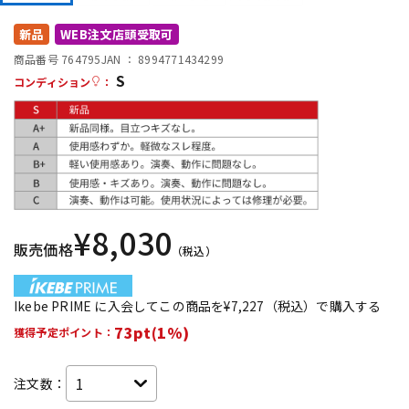
DTM オンライン納品
レコーディング機器
新品
WEB注文店頭受取可
商品番号 764795
JAN ：
8994771434299
S
配信/ライブ機器
楽器アクセサリ
コンディション
：
中古
ヴィンテージ
¥
8,030
販売価格
（税込）
Ikebe PRIME に入会してこの商品を¥7,227（税込）で購入する
73pt(1%)
獲得予定ポイント：
注文数：