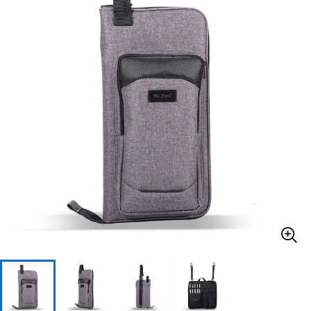
ベース
ウクレレ
ドラム
パーカッション
キーボード
電子ピアノ
管楽器
その他楽器
アンプ
エフェクター
DJ機器
DTM