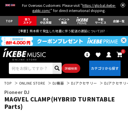
For Overseas Customers: Please visit "
https://global.ikebe-
gakki.com/
" for direct international shipping.
買う
売る
イベント
学割
TOP
店舗一覧
ストア
中古買取
動画
サービス
【重要】熊本県で発生した地震に伴う配送の遅延について(
07月29日
更新)
0
詳細検索
TOP
ONLINE STORE
DJ機器
DJアクセサリー
DJアクセサリ
Pioneer DJ
MAGVEL CLAMP(HYBRID TURNTABLE
Parts)
エレキギター
アコギ/エレアコ