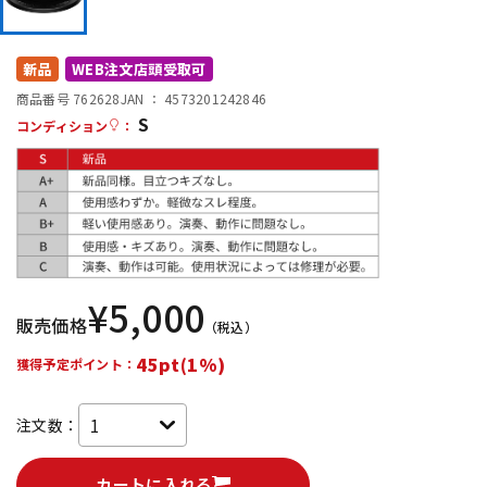
DTM オンライン納品
レコーディング機器
新品
WEB注文店頭受取可
配信/ライブ機器
楽器アクセサリ
商品番号 762628
JAN ：
4573201242846
S
コンディション
：
中古
ヴィンテージ
¥
5,000
販売価格
（税込）
45pt(1%)
獲得予定ポイント：
注文数：
カートに入れる