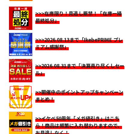
>>>在庫限り！見逃し厳禁！「在庫一掃
最終処分」
>>>2026.08.13まで「IkebePRIME プレ
ミアム感謝祭」
>>2026.08.31まで「決算売り尽くしセー
ル」
>>開催中のポイントアップキャンペーン
まとめ！
>>イケベ50周年「メガ値引き」はこち
ら！商品は頻繁に入れ替わりますので、
お見逃しなく！