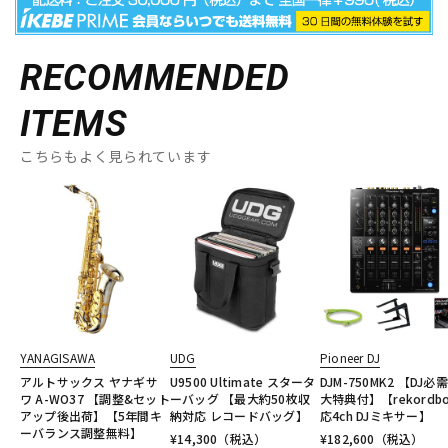
RECOMMENDED
ITEMS
こちらもよく見られています
YANAGISAWA
UDG
Pioneer DJ
アルトサックス ヤナギサ
U9500 Ultimate スタータ
DJM-750MK2 【DJ必
ワ A-WO37 【調整&セット
ーバッグ 【最大約50枚収
大特典付】【rekordb
アップ後出荷】【5年間キ
納対応 レコードバッグ】
応4ch DJミキサー】
ーバランス調整無料】
¥
14,300
（税込）
¥
182,600
（税込）