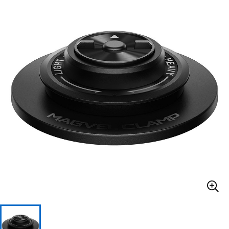
ベース
ウクレレ
ドラム
パーカッション
キーボード
電子ピアノ
管楽器
その他楽器
アンプ
エフェクター
DJ機器
DTM