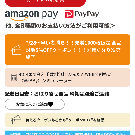
7/28～早い者勝ち！！先着1000枚限定 全品
対象5％OFFクーポン！！！※無くなり次第
終了
48回まで金利手数料無料!かんたんWEB分割払い
（WeBBy）シミュレーター
配送日目安：お取り寄せ商品 納期は別途ご連絡
お気に入りに追加
使えるクーポンあるかも"クーポンBOX"を確認