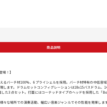
商品説明
t登場！】
えるバーチ材100%、6 プライシェルを採用。バーチ材特有の中低音
します。ドラムセットコンフィグレーションは18x15バスドラム、14x
付属した3 点セット。打面にはコーテッドタイプのヘッドを採用した「Bo
様々な場所での演奏活動、幅広い音楽ジャンルでその性能を発揮しま