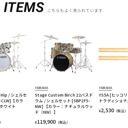
D
ITEMS
こちらもよく見られています
YAMAHA
YAMAHA
m Hip / シェルセ
Stage Custom Birch 22バスド
YS5A [ヒッコ
H-CLW]【カラ
ラム / シェルセット [SBP2F5-
トラディショナル
ホワイト
NW] 【カラー：ナチュラルウッ
2,530
¥
（税込）
ド（NW）】
119,900
）
¥
（税込）