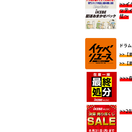
>>
ッテ
せ～
ドラム
>>【
>>【
>>
>>2