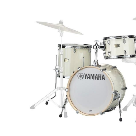
DJ機器
DTM
中古
ヴィンテー