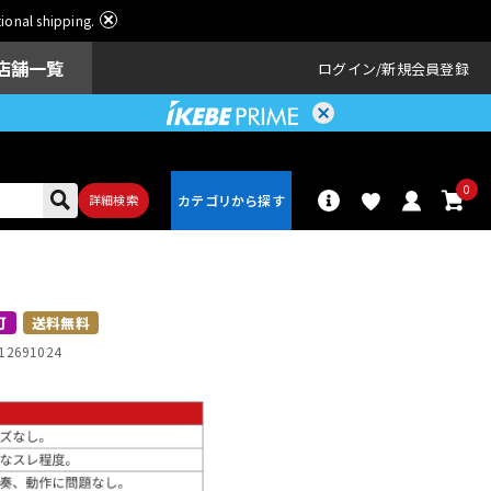
ational shipping.
店舗一覧
ログイン
新規会員登録
0
詳細検索
】
パーカッショ
ドラム
ン
可
送料無料
12691024
アンプ
エフェクター