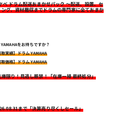
イケベ ドラム配送おまかせパック ～配送、設置、セ
ィング、資材撤収までドラムの専門家に全ておまか
 YAMAHAをお持ちですか？
買取実績】ドラム YAMAHA
買取価格】ドラム YAMAHA
>在庫限り！見逃し厳禁！「在庫一掃 最終処分」
026.08.31まで「決算売り尽くしセール」