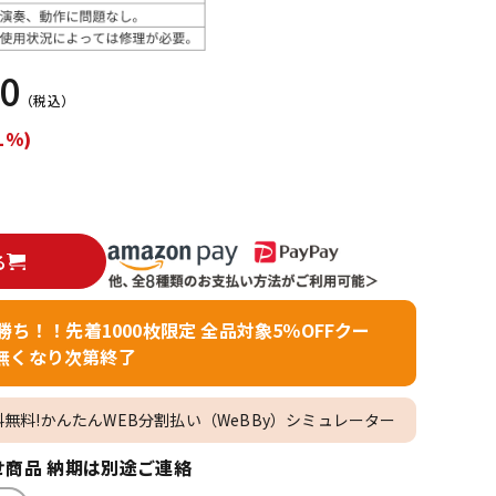
配信/ライブ
楽器アクセサ
機器
リ
00
（税込）
1%)
る
者勝ち！！先着1000枚限定 全品対象5％OFFクー
無くなり次第終了
料無料!かんたんWEB分割払い（WeBBy）シミュレーター
商品 納期は別途ご連絡