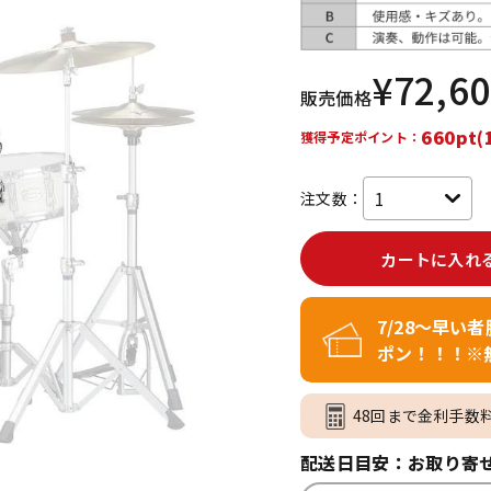
DTM オンラ
レコーディン
イン納品
グ機器
¥
72,6
販売価格
ジ
660pt(
獲得予定ポイント：
注文数：
カートに入れ
7/28～早い
ポン！！！※
48回まで金利手数
配送日目安：お取り寄せ