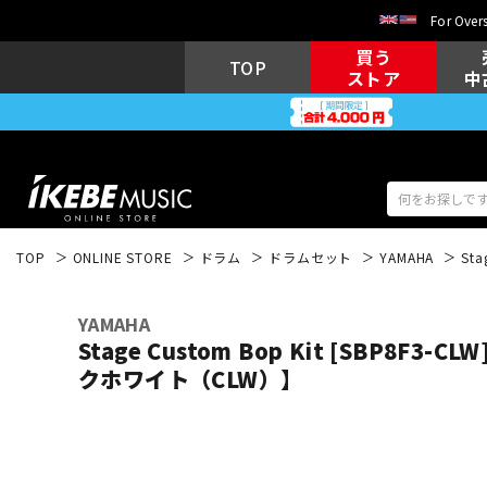
For Overs
買う
TOP
ストア
中
TOP
ONLINE STORE
ドラム
ドラムセット
YAMAHA
St
アコギ/エレ
エレキギター
アコ
YAMAHA
Stage Custom Bop Kit [SBP8F3
クホワイト（CLW）】
キーボード
電子ピアノ