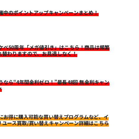
開催中のポイントアップキャンペーンまとめ！
イケベ50周年「メガ値引き」はこちら！商品は頻繁
れ替わりますので、お見逃しなく！
迷うなら“4年間金利ゼロ！”最長48回 無金利キャン
ン
更にお得に購入可能な買い替えプログラムなど、イ
リユース買取/買い替えキャンペーン詳細はこちら