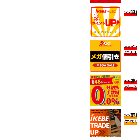
>>
>>
に入
>>
ペー
>>
ケベ