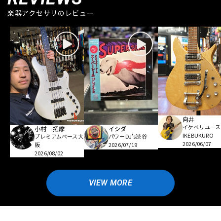
楽器アクセサリのレビュー
向井
イケベリユース
小村 拓摩
イシダ
IKEBUKURO
プレミアムベース大
パワーDJ's渋谷
2026/06/07
阪
2026/07/19
2026/08/02
VIEW MORE