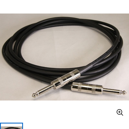
ベース
ウクレレ
ドラム
パーカッション
キーボード
電子ピアノ
管楽器
その他楽器
アンプ
エフェクター
DJ機器
DTM