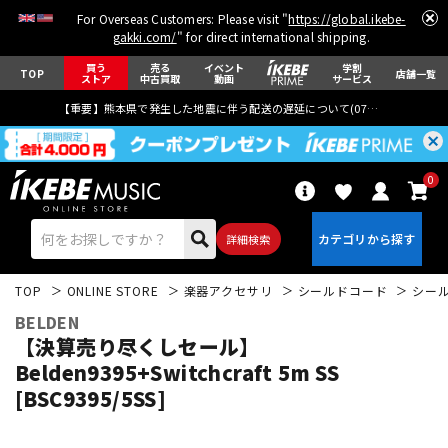
For Overseas Customers: Please visit "
https://global.ikebe-
gakki.com/
" for direct international shipping.
買う
売る
イベント
学割
TOP
店舗一覧
ストア
中古買取
動画
サービス
【重要】熊本県で発生した地震に伴う配送の遅延について(
07月29日
更新)
0
詳細検索
TOP
ONLINE STORE
楽器アクセサリ
シールドコード
シー
BELDEN
【決算売り尽くしセール】
Belden9395+Switchcraft 5m SS
[BSC9395/5SS]
エレキギター
アコギ/エレアコ