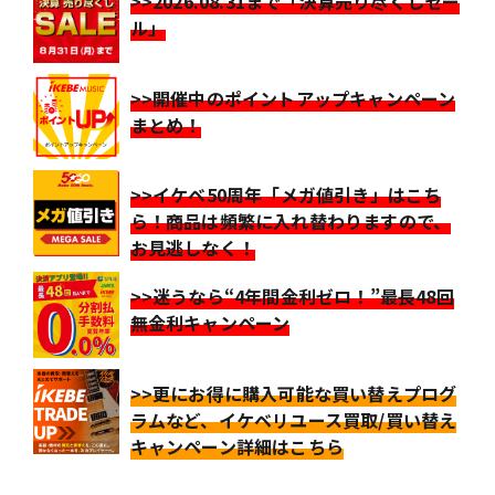
>>2026.08.31まで「決算売り尽くしセー
ル」
>>開催中のポイントアップキャンペーン
まとめ！
>>イケベ50周年「メガ値引き」はこち
ら！商品は頻繁に入れ替わりますので、
お見逃しなく！
>>迷うなら“4年間金利ゼロ！”最長48回
無金利キャンペーン
>>更にお得に購入可能な買い替えプログ
ラムなど、イケベリユース買取/買い替え
キャンペーン詳細はこちら