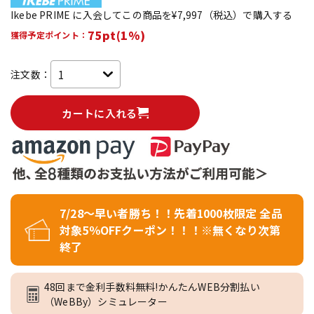
Ikebe PRIME に入会してこの商品を¥7,997（税込）で購入する
75pt(1%)
獲得予定ポイント：
注文数：
カートに入れる
7/28～早い者勝ち！！先着1000枚限定 全品
対象5％OFFクーポン！！！※無くなり次第
終了
48回まで金利手数料無料!かんたんWEB分割払い
（WeBBy）シミュレーター