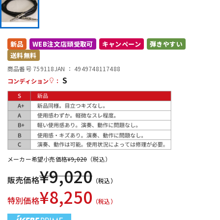
DTM オンライン納品
レコーディング機器
配信/ライブ機器
楽器アクセサリ
新品
WEB注文店頭受取可
キャンペーン
弾きやすい
送料無料
商品番号 759118
JAN ：
4949748117488
中古
ヴィンテージ
S
コンディション
：
メーカー希望小売価格
¥
9,020
（税込）
¥
9,020
販売価格
（税込）
¥
8,250
特別価格
（税込）