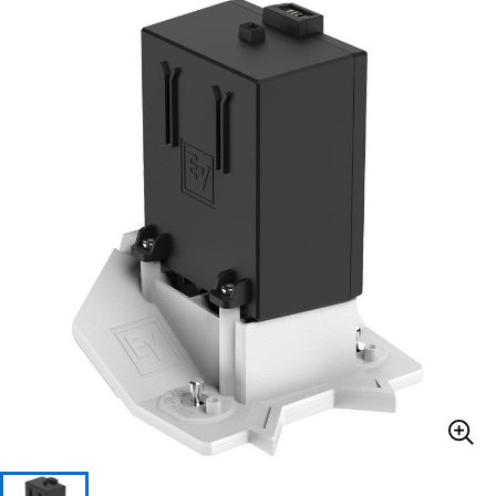
ベース
ウクレレ
ドラム
パーカッション
キーボード
電子ピアノ
管楽器
その他楽器
アンプ
エフェクター
DJ機器
DTM