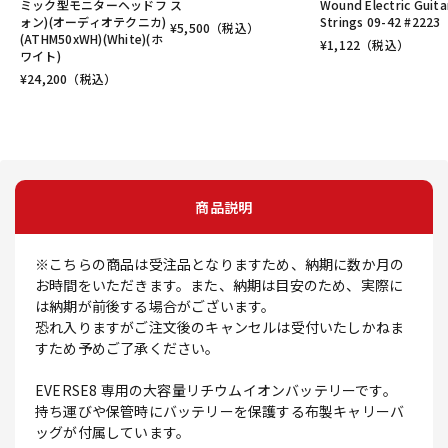
ミック型モニターヘッドフ
ス
Wound Electric Guita
ォン)(オーディオテクニカ)
Strings 09-42 #2223
¥
5,500
（税込）
(ATHM50xWH)(White)(ホ
¥
1,122
（税込）
ワイト)
¥
24,200
（税込）
商品説明
※こちらの商品は受注品となりますため、納期に数か月の
お時間をいただきます。また、納期は目安のため、実際に
は納期が前後する場合がございます。
恐れ入りますがご注文後のキャンセルは受付いたしかねま
すため予めご了承ください。
EVERSE8 専用の大容量リチウムイオンバッテリーです。
持ち運びや保管時にバッテリーを保護する布製キャリーバ
ッグが付属しています。