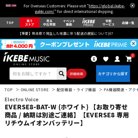
For Overseas Customers: Please visit "
https://global.ikebe-
gakki.com/
" for direct international shipping.
買う
売る
イベント
学割
TOP
店舗一覧
ストア
中古買取
動画
サービス
【重要】熊本県で発生した地震に伴う配送の遅延について(
07月29日
更新)
0
詳細検索
TOP
ONLINE STORE
配信機器・ライブ機器
PA機器関連・アク
Electro Voice
EVERSE8-BAT-W (ホワイト) 【お取り寄せ
商品 / 納期は別途ご連絡】【EVERSE8 専用
リチウムイオンバッテリー】
エレキギター
アコギ/エレアコ