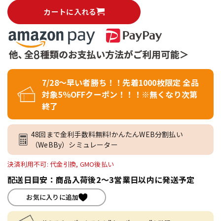
カートに入れる
7/28～早い者勝ち！！先着1000枚限定 全品
対象5％OFFクーポン！！！※無くなり次第
終了
48回まで金利手数料無料!かんたんWEB分割払い
（WeBBy）シミュレーター
決済利用不可: 代金引換, GMO後払い
配送日目安：商品入荷後2～3営業日以内に発送予定
お気に入りに追加