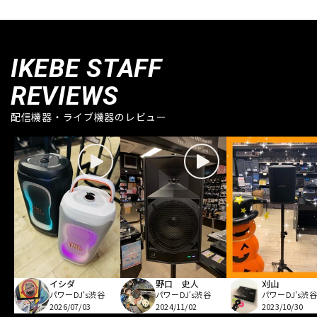
IKEBE STAFF
REVIEWS
配信機器・ライブ機器のレビュー
イシダ
野口 史人
刈山
パワーDJ's渋谷
パワーDJ's渋谷
パワーDJ's渋谷
2026/07/03
2024/11/02
2023/10/30