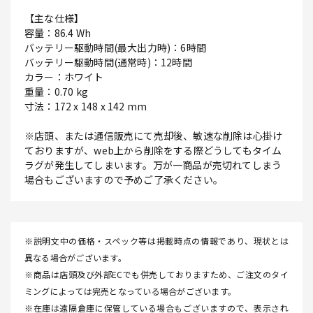
【主な仕様】
容量：86.4 Wh
バッテリー駆動時間(最大出力時)：6時間
バッテリー駆動時間(通常時)：12時間
カラー：ホワイト
重量：0.70 kg
寸法：172 x 148 x 142 mm
※店頭、または通信販売にて売却後、敏速な削除は心掛け
ておりますが、web上から削除をする際どうしてもタイム
ラグが発生してしまいます。万が一商品が売切れてしまう
場合もございますので予めご了承ください。
※説明文中の価格・スペック等は掲載時点の情報であり、現状とは
異なる場合がございます。
※商品は店頭及び外部ECでも併売しておりますため、ご注文のタイ
ミングによっては完売となっている場合がございます。
※在庫は遠隔倉庫に保管している場合もございますので、表示され