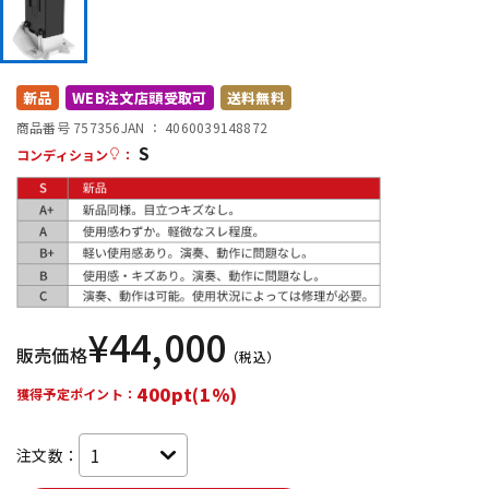
DTM オンライン納品
レコーディング機器
配信/ライブ機器
楽器アクセサリ
新品
WEB注文店頭受取可
送料無料
商品番号 757356
JAN ：
4060039148872
S
コンディション
：
中古
ヴィンテージ
¥
44,000
販売価格
（税込）
400pt(1%)
獲得予定ポイント：
注文数：