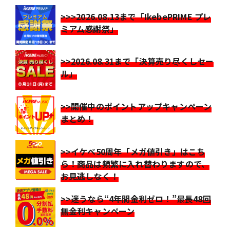
>>>2026.08.13まで「IkebePRIME プレ
ミアム感謝祭」
>>2026.08.31まで「決算売り尽くしセー
ル」
>>開催中のポイントアップキャンペーン
まとめ！
>>イケベ50周年「メガ値引き」はこち
ら！商品は頻繁に入れ替わりますので、
お見逃しなく！
>>迷うなら“4年間金利ゼロ！”最長48回
無金利キャンペーン