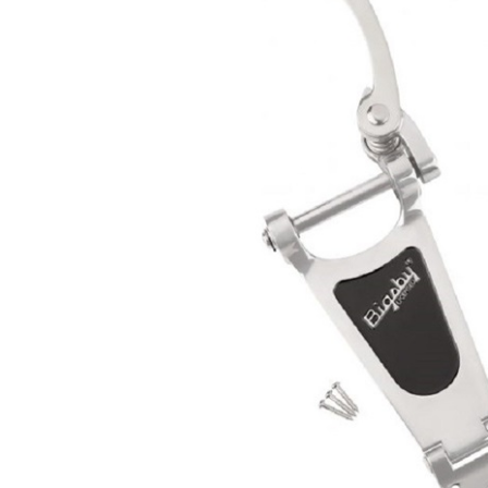
DJ機器
DTM
中古
ヴィンテー