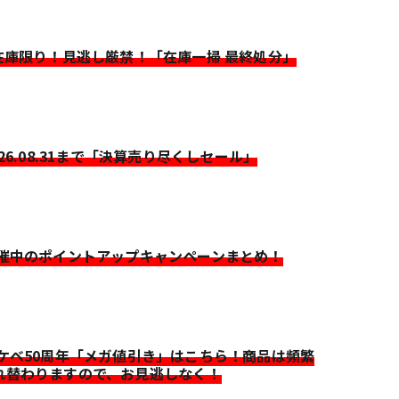
>在庫限り！見逃し厳禁！「在庫一掃 最終処分」
026.08.31まで「決算売り尽くしセール」
開催中のポイントアップキャンペーンまとめ！
イケベ50周年「メガ値引き」はこちら！商品は頻繁
れ替わりますので、お見逃しなく！