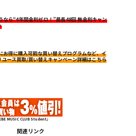
迷うなら“4年間金利ゼロ！”最長48回 無金利キャン
ン
更にお得に購入可能な買い替えプログラムなど、イ
リユース買取/買い替えキャンペーン詳細はこちら
MUSIC CLUB Student』
関連リンク