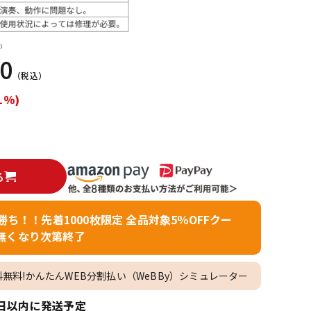
配信/ライブ
楽器アクセサ
機器
リ
）
00
（税込）
1%)
る
者勝ち！！先着1000枚限定 全品対象5％OFFクー
無くなり次第終了
料無料!かんたんWEB分割払い（WeBBy）シミュレーター
日以内に発送予定