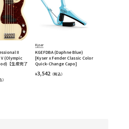
Kyser
ssional II
KGEFDBA (Daphne Blue)
 V (Olympic
[Kyser x Fender Classic Color
wood)【生産完了
Quick-Change Capo]
3,542
¥
（税込）
込）