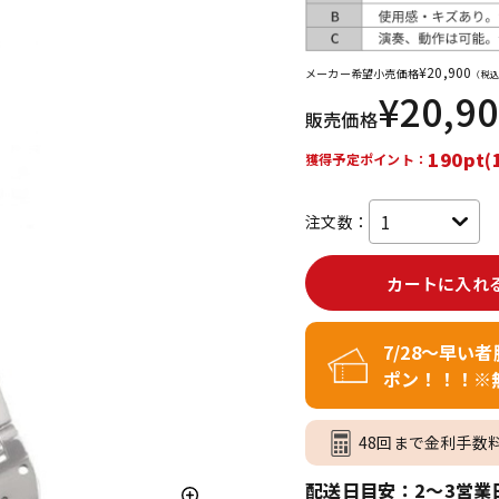
DTM オンラ
レコーディン
イン納品
グ機器
¥
20,900
メーカー希望小売価格
（税込
¥
20,9
販売価格
ジ
190pt(
獲得予定ポイント：
注文数：
カートに入れ
7/28～早い
ポン！！！※
48回まで金利手数
配送日目安：2～3営業