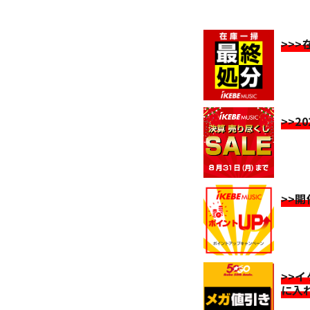
>>
>>2
>>
>>
に入