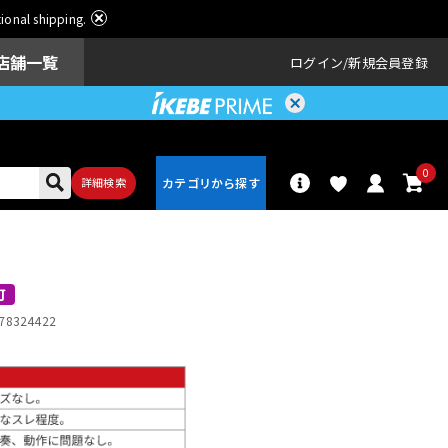
ational shipping.
店舗一覧
ログイン
新規会員登録
0
詳細検索
パーカッショ
ドラム
ン
可
78324422
アンプ
エフェクター