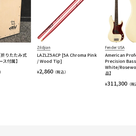
Zildjian
Fender USA
N 【折りたたみ式
LAZLZ5ACP [5A Chroma Pink
American Profe
ケース付属】
/ Wood Tip]
Precision Bass
White/Rose
2,860
）
¥
（税込）
品】
311,300
¥
（税