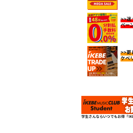
>>
ペー
>>
ケベ
学生さんならいつでもお得『IKEBE 