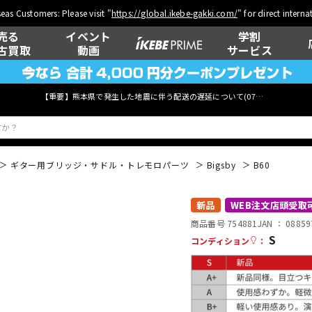
eas Customers: Please visit "
https://global.ikebe-gakki.com/
" for direct intern
売る
イベント
学割
古買取
動画
サービス
【重要】熊本県で発生した地震に伴う配送の遅延について(
07月29日
更新)
ギター用ブリッジ・サドル・トレモロパーツ
Bigsby
B60
ベース
ウクレレ
新品
WEB注文店頭受取
商品番号 754881
JAN ：
08859
S
コンディション
：
管楽器
その他楽器