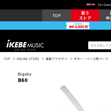
For Overs
買う
TOP
ストア
中
TOP
ONLINE STORE
楽器アクセサリ
ギター・ベース用パーツ
アコギ/エレ
エレキギター
アコ
Bigsby
B60
キーボード
電子ピアノ