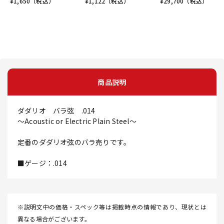
¥
1,650
（税込）
¥
1,122
（税込）
¥
29,700
（税込）
商品説明
ダダリオ バラ弦 .014
～Acoustic or Electric Plain Steel～
定番のダダリオ弦のバラ売りです。
■ゲージ：.014
※説明文中の価格・スペック等は掲載時点の情報であり、現状とは
異なる場合がございます。