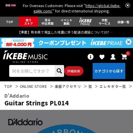
For Overseas Customers: Please visit "
https://global.ikebe-
gakki.com/
" for direct international shipping.
買う
売る
イベント
学割
TOP
店舗一覧
ストア
中古買取
動画
サービス
【重要】熊本県で発生した地震に伴う配送の遅延について(
07月29日
更新)
0
詳細検索
TOP
ONLINE STORE
楽器アクセサリ
弦
エレキギター弦
D’Addario
Guitar Strings PL014
エレキギター
アコギ/エレアコ