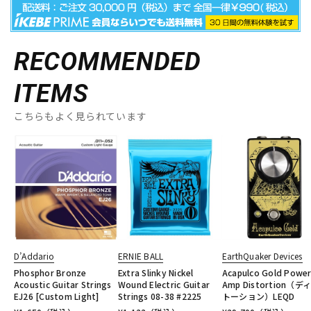
RECOMMENDED
ITEMS
こちらもよく見られています
D’Addario
ERNIE BALL
EarthQuaker Devices
Phosphor Bronze
Extra Slinky Nickel
Acapulco Gold Powe
Acoustic Guitar Strings
Wound Electric Guitar
Amp Distortion（デ
EJ26 [Custom Light]
Strings 08-38 #2225
トーション）LEQD