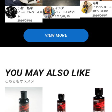
向井
イケベリユース
小村 拓摩
イシダ
IKEBUKURO
プレミアムベース大
パワーDJ's渋谷
2026/06/07
阪
2026/07/19
2026/08/02
VIEW MORE
YOU MAY ALSO LIKE
こちらもオススメ