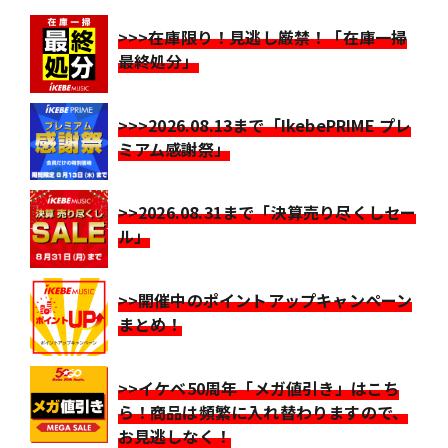
>>>在庫限り！見逃し厳禁！「在庫一掃
最終処分」
>>>2026.08.13まで「IkebePRIME プレ
ミアム感謝祭」
>>2026.08.31まで「決算売り尽くしセー
ル」
>>開催中のポイントアップキャンペーン
まとめ！
>>イケベ50周年「メガ値引き」はこち
ら！商品は頻繁に入れ替わりますので、
お見逃しなく！