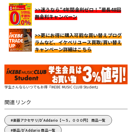
>>迷うなら“4年間金利ゼロ！”最長48回
無金利キャンペーン
>>更にお得に購入可能な買い替えプログ
ラムなど、イケベリユース買取/買い替え
キャンペーン詳細はこちら
学生さんならいつでもお得『IKEBE MUSIC CLUB Student』
関連リンク
楽器アクセサリ/D’Addario【～５，０００円】 商品一覧
新品/D’Addario 商品一覧