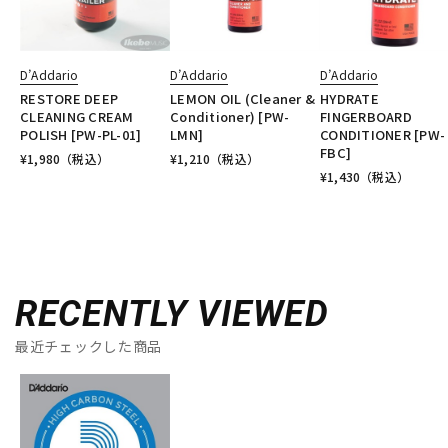
D’Addario
D’Addario
D’Addario
RESTORE DEEP
LEMON OIL (Cleaner &
HYDRATE
CLEANING CREAM
Conditioner) [PW-
FINGERBOARD
POLISH [PW-PL-01]
LMN]
CONDITIONER [PW-
FBC]
¥
1,980
（税込）
¥
1,210
（税込）
¥
1,430
（税込）
RECENTLY VIEWED
最近チェックした商品