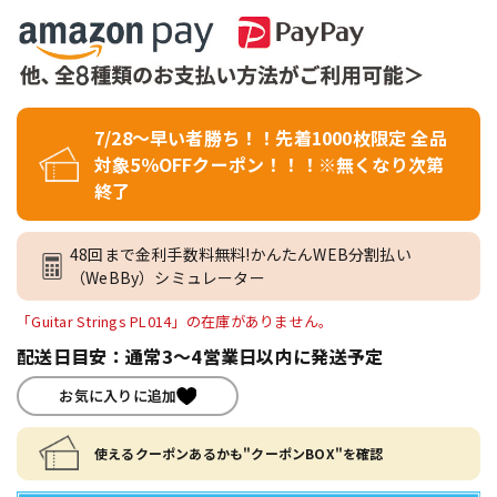
7/28～早い者勝ち！！先着1000枚限定 全品
対象5％OFFクーポン！！！※無くなり次第
終了
48回まで金利手数料無料!かんたんWEB分割払い
（WeBBy）シミュレーター
「Guitar Strings PL014」の在庫がありません。
配送日目安：通常3～4営業日以内に発送予定
お気に入りに追加
使えるクーポンあるかも"クーポンBOX"を確認