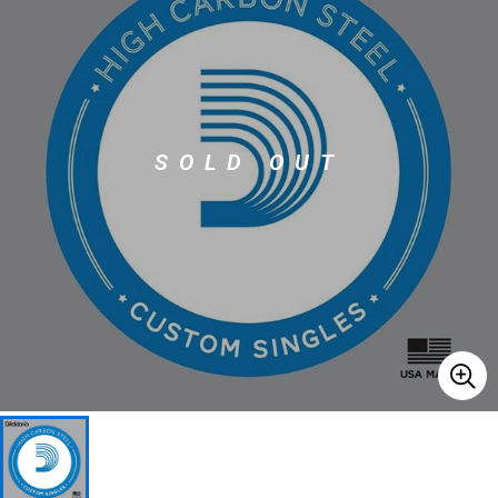
ベース
ウクレレ
ドラム
パーカッション
SOLD OUT
キーボード
電子ピアノ
管楽器
その他楽器
アンプ
エフェクター
DJ機器
DTM