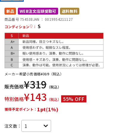
DTM オンライン納品
レコーディング機器
新品
WEB注文店頭受取可
送料無料
商品番号 754538
JAN ：
0019954211127
S
配信/ライブ機器
楽器アクセサリ
コンディション
：
中古
ヴィンテージ
メーカー希望小売価格
¥
319
（税込）
¥
319
販売価格
（税込）
¥
143
特別価格
55% OFF
（税込）
1pt(1%)
獲得予定ポイント：
注文数：