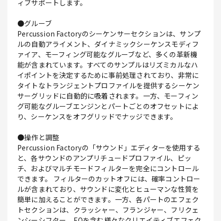
ィブサポートします。
●グルーブ
Percussion Factoryのシーケンサーセクションは、サンプ
ルの自動アライメント、ダイナミックシーケンスモディフ
ァイア、モーフィング可能なグルーブなど、多くの革新機
能が含まれています。すべてのサンプルはリズミカルなハ
イポイントを決定するために事前処理されており、非常に
タイトなトランジェントプロファイルを提供するシーケン
サーグリッドに自動的に吸着されます。一方、モーフィン
グ可能なグルーブエンジンとパートごとのオフセットによ
り、シーケンスをオフグリッドでナッジできます。
●操作と調整
Percussion Factoryの「サウンド」エディターを使用する
と、各サウンドのアンプリチュードプロファイル、ピッ
チ、およびマルチモードフィルターを完全にコントロール
できます。 フィルターのカットオフには、確率コントロー
ルが含まれており、サウンドに変化とヒューマンな性質を
簡単に加えることができます。一方、各パートのエフェク
トセクションは、クラッシャー、フランジャー、フリクェ
ンシーシフター、EQを含む様々なクリエイティブエフェク