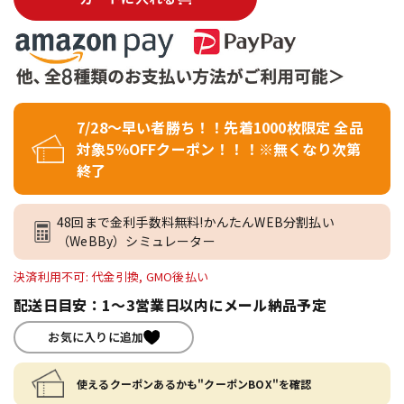
7/28～早い者勝ち！！先着1000枚限定 全品
対象5％OFFクーポン！！！※無くなり次第
終了
48回まで金利手数料無料!かんたんWEB分割払い
（WeBBy）シミュレーター
決済利用不可: 代金引換, GMO後払い
配送日目安：1～3営業日以内にメール納品予定
お気に入りに追加
使えるクーポンあるかも"クーポンBOX"を確認