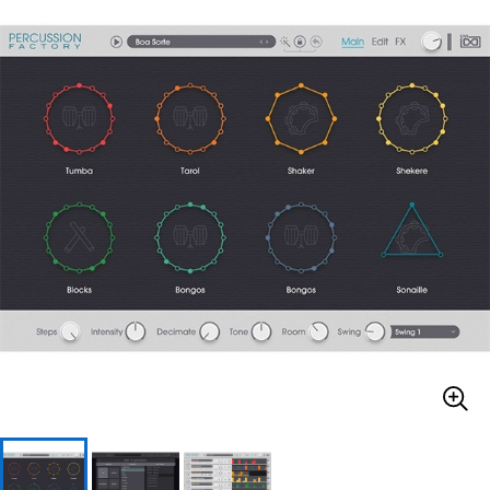
ベース
ウクレレ
ドラム
パーカッション
キーボード
電子ピアノ
管楽器
その他楽器
アンプ
エフェクター
DJ機器
DTM