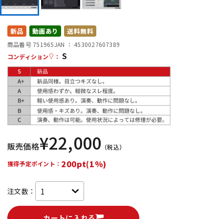
DTM オンライン納品
レコーディング機器
新品
動画あり
送料無料
配信/ライブ機器
楽器アクセサリ
商品番号 751965
JAN ：
4530027607389
S
コンディション
：
中古
ヴィンテージ
¥
22,000
販売価格
（税込）
200pt(1%)
獲得予定ポイント：
注文数：
カートに入れる