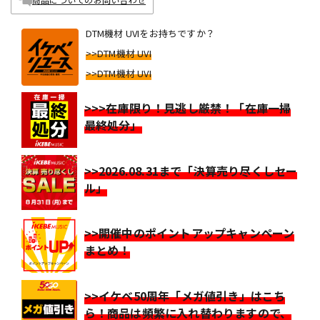
DTM機材 UVIをお持ちですか？
>>DTM機材 UVI
>>DTM機材 UVI
>>>在庫限り！見逃し厳禁！「在庫一掃
最終処分」
>>2026.08.31まで「決算売り尽くしセー
ル」
>>開催中のポイントアップキャンペーン
まとめ！
>>イケベ50周年「メガ値引き」はこち
ら！商品は頻繁に入れ替わりますので、