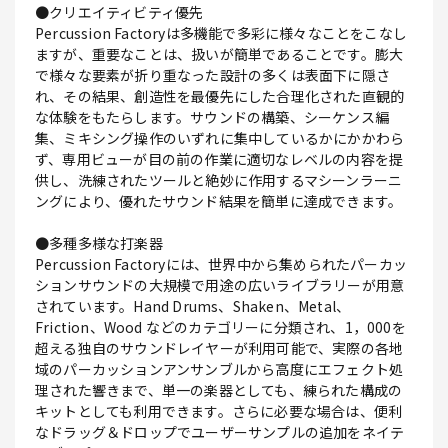
●クリエイティビティ優先
Percussion Factoryは多機能で多彩に様々なことをこなし
ますが、重要なことは、扱いが簡単であることです。膨大
で様々な要素が折り重なった設計の多くは表面下に隠さ
れ、その結果、創造性を最優先にした合理化された直観的
な体験をもたらします。サウンドの構築、シーケンス編
集、ミキシング操作のいずれに集中しているかにかかわら
ず、専用ビューが目の前の作業に適切なレベルの内容を提
供し、洗練されたツールと絶妙に作用するマシーンラーニ
ングにより、優れたサウンド結果を簡単に達成できます。
●多種多様な打楽器
Percussion Factoryには、世界中から集められたパーカッ
ションサウンドの大規模で用途の広いライブラリーが用意
されています。Hand Drums、Shaken、Metal、
Friction、Wood などのカテゴリーに分類され、1，000を
超える独自のサウンドレイヤーが利用可能で、実際の各地
域のパーカッションアンサンブルから高度にエフェクト処
理された響きまで、単一の楽器としても、練られた構成の
キットとしても利用できます。さらに必要な場合は、便利
なドラッグ＆ドロップでユーザーサンプルの追加をネイテ