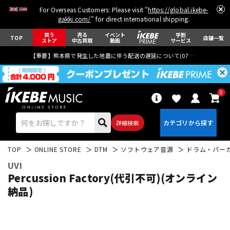
For Overseas Customers: Please visit "
https://global.ikebe-
gakki.com/
" for direct international shipping.
買う
売る
イベント
学割
TOP
店舗一覧
ストア
中古買取
動画
サービス
【重要】熊本県で発生した地震に伴う配送の遅延について(
07月29日
更新)
0
詳細検索
TOP
ONLINE STORE
DTM
ソフトウェア音源
ドラム・パー
UVI
Percussion Factory(代引不可)(オンライン
納品)
エレキギター
アコギ/エレアコ