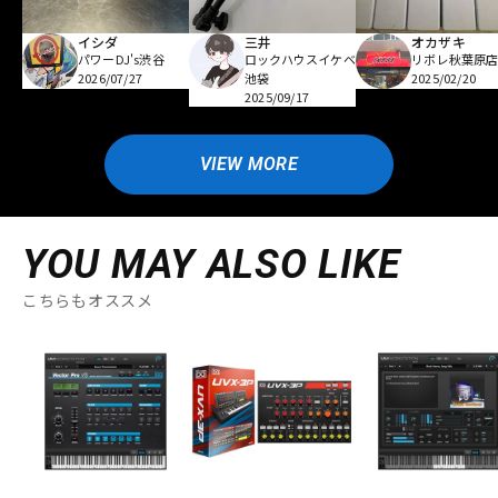
イシダ
三井
オカザキ
パワーDJ's渋谷
ロックハウスイケベ
リボレ秋葉原
2026/07/27
池袋
2025/02/20
2025/09/17
VIEW MORE
YOU MAY ALSO LIKE
こちらもオススメ