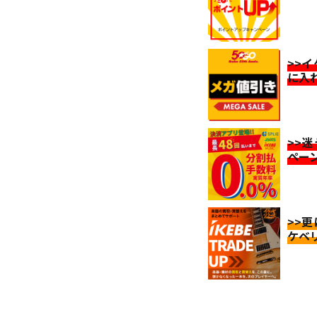
>>
に入
>>
ペー
>>
ケベ