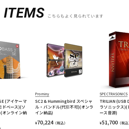
D
ITEMS
こちらもよく見られています
Prominy
SPECTRASONICS
2 SE (アイケーマ
SC2 & Hummingbird スペシャ
TRILIAN (USB
モドベース)(ソ
ル・バンドル(代引不可)(オンラ
ラソニックス)(
)(オンライン納
イン納品)
ース音源)
70,224
51,700
¥
（税込）
¥
（税込
）