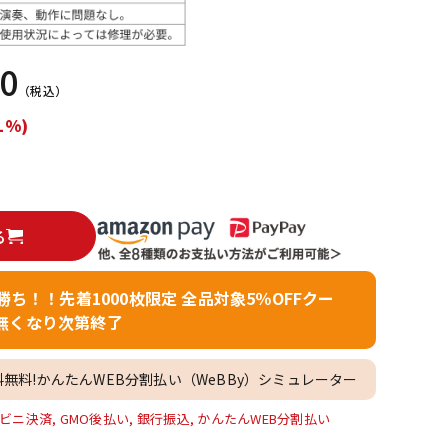
配信/ライブ
楽器アクセサ
機器
リ
00
（税込）
1%)
る
者勝ち！！先着1000枚限定 全品対象5％OFFクー
無くなり次第終了
料無料!かんたんWEB分割払い（WeBBy）シミュレーター
ビニ決済, GMO後払い, 銀行振込, かんたんWEB分割払い