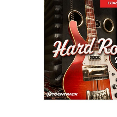
DJ機器
DTM
中古
ヴィンテー