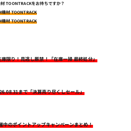
機材 TOONTRACKをお持ちですか？
M機材 TOONTRACK
M機材 TOONTRACK
>在庫限り！見逃し厳禁！「在庫一掃 最終処分」
026.08.31まで「決算売り尽くしセール」
開催中のポイントアップキャンペーンまとめ！