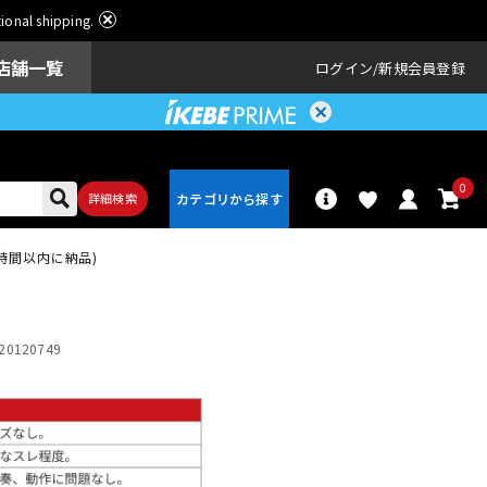
ational shipping.
店舗一覧
ログイン
新規会員登録
0
詳細検索
(2時間以内に納品)
パーカッショ
ドラム
ン
20120749
アンプ
エフェクター