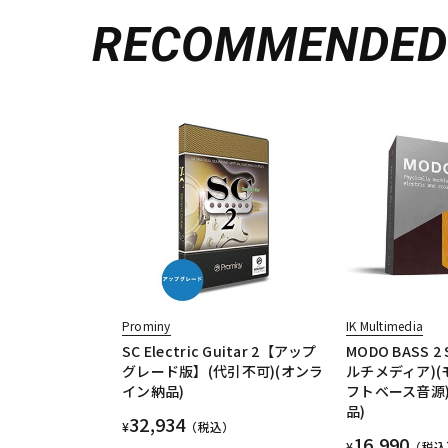
RECOMMENDE
Prominy
IK Multimedia
SC Electric Guitar 2【アップ
MODO BASS 
グレード版】(代引不可)(オンラ
ルチメディア)(
イン納品)
フトベース音源
品)
32,934
¥
（税込）
16,990
¥
（税込