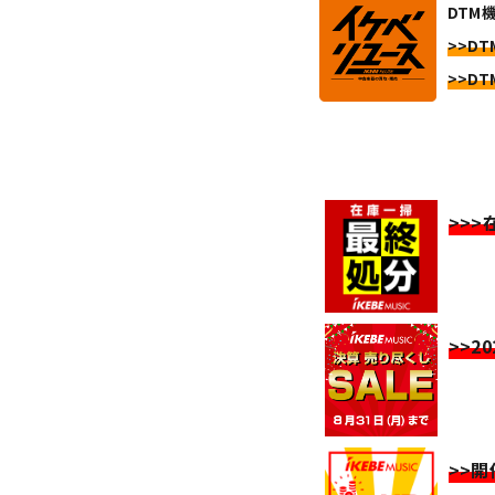
DTM
>>DT
>>DT
>>
>>2
>>