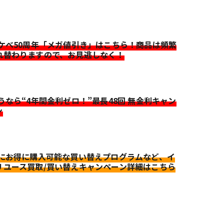
イケベ50周年「メガ値引き」はこちら！商品は頻繁
れ替わりますので、お見逃しなく！
迷うなら“4年間金利ゼロ！”最長48回 無金利キャン
ン
更にお得に購入可能な買い替えプログラムなど、イ
リユース買取/買い替えキャンペーン詳細はこちら