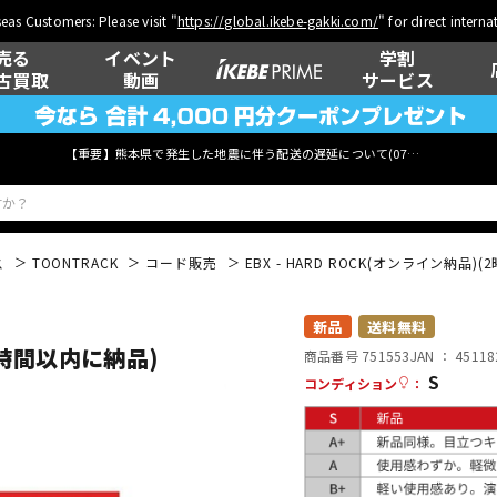
eas Customers: Please visit "
https://global.ikebe-gakki.com/
" for direct intern
売る
イベント
学割
古買取
動画
サービス
【重要】熊本県で発生した地震に伴う配送の遅延について(
07月29日
更新)
ス
TOONTRACK
コード販売
EBX - HARD ROCK(オンライン納品)
ベース
ウクレレ
新品
送料無料
(2時間以内に納品)
商品番号 751553
JAN ：
45118
S
コンディション
：
管楽器
その他楽器