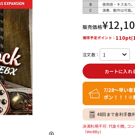
DTM オンラ
レコーディン
イン納品
グ機器
¥
12,1
販売価格
ジ
110pt(
獲得予定ポイント：
注文数：
カートに入れ
7/28～早い
ポン！！！※
48回まで金利手数
決済利用不可: 代金引換, コン
（WeBBy)