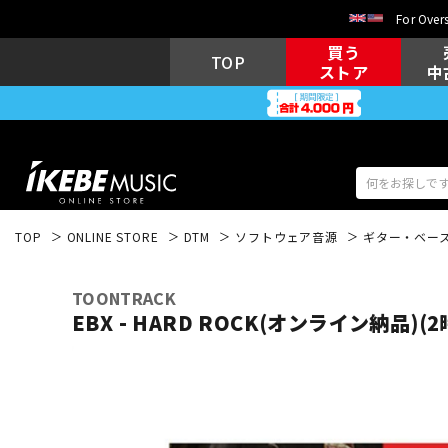
For Overs
買う
TOP
ストア
中
TOP
ONLINE STORE
DTM
ソフトウェア音源
ギター・ベー
アコギ/エレ
エレキギター
アコ
TOONTRACK
EBX - HARD ROCK(オンライン納品)
キーボード
電子ピアノ