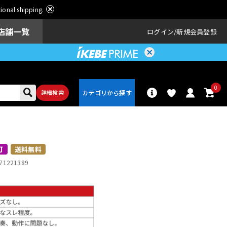
ational shipping.
店舗一覧
ログイン
新規会員登録
0
詳細検索
パーカッショ
ドラム
ン
可
送料無料
71221389
アンプ
エフェクター