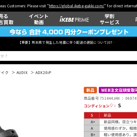
eas Customers: Please visit "
https://global.ikebe-gakki.com/
" for direct intern
売る
イベント
学割
古買取
動画
サービス
【重要】熊本県で発生した地震に伴う配送の遅延について(
07月29日
更新)
マイク
AUDIX
ADX20iP
ベース
ウクレレ
新品
WEB注文店頭受取
商品番号 751444
JAN ：
06874
S
コンディション
：
管楽器
その他楽器