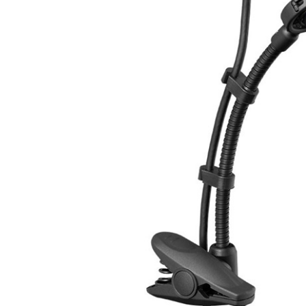
DJ機器
DTM
中古
ヴィンテー