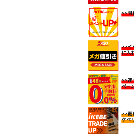
>>
>>
に入
>>
ペー
>>
ケベ