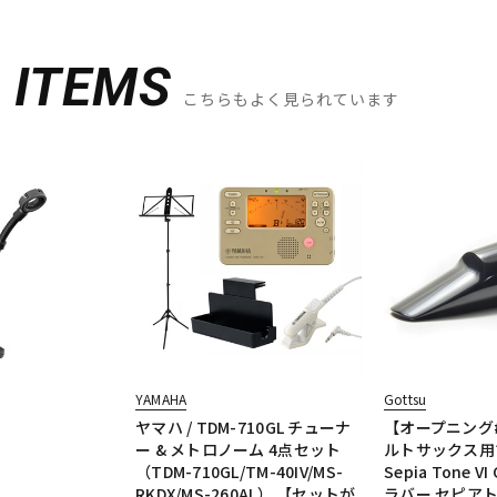
D
ITEMS
こちらもよく見られています
YAMAHA
Gottsu
ヤマハ / TDM-710GL チューナ
【オープニング#
ー & メトロノーム 4点セット
ルトサックス用
（TDM-710GL/TM-40IV/MS-
Sepia Tone V
RKDX/MS-260AL） 【セットが
ラバー セピア