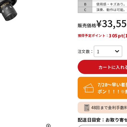
DTM オンラ
レコーディン
イン納品
グ機器
¥
33,5
販売価格
ジ
305pt(
獲得予定ポイント：
注文数：
カートに入れ
7/28～早い
ポン！！！※
48回まで金利手数
配送日目安：お取り寄せ