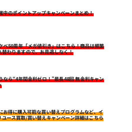
開催中のポイントアップキャンペーンまとめ！
イケベ50周年「メガ値引き」はこちら！商品は頻繁
れ替わりますので、お見逃しなく！
迷うなら“4年間金利ゼロ！”最長48回 無金利キャン
ン
更にお得に購入可能な買い替えプログラムなど、イ
リユース買取/買い替えキャンペーン詳細はこちら