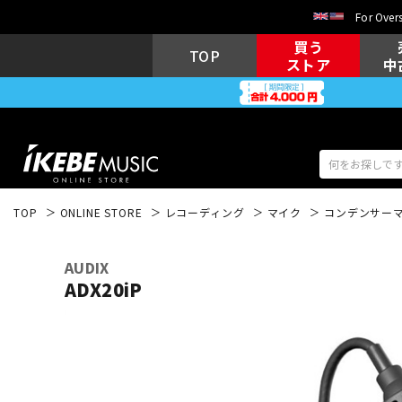
For Overs
買う
TOP
ストア
中
TOP
ONLINE STORE
レコーディング
マイク
コンデンサー
アコギ/エレ
エレキギター
アコ
AUDIX
ADX20iP
キーボード
電子ピアノ