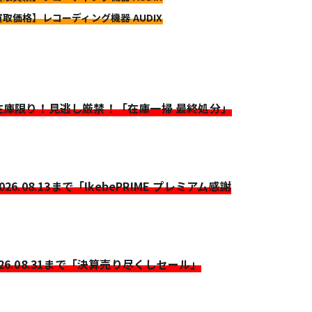
買取価格】レコーディング機器 AUDIX
>在庫限り！見逃し厳禁！「在庫一掃 最終処分」
2026.08.13まで「IkebePRIME プレミアム感謝
026.08.31まで「決算売り尽くしセール」