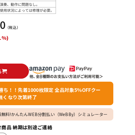
配信/ライブ
楽器アクセサ
機器
リ
50
（税込）
1%)
る
者勝ち！！先着1000枚限定 全品対象5％OFFクー
無くなり次第終了
料無料!かんたんWEB分割払い（WeBBy）シミュレーター
商品 納期は別途ご連絡