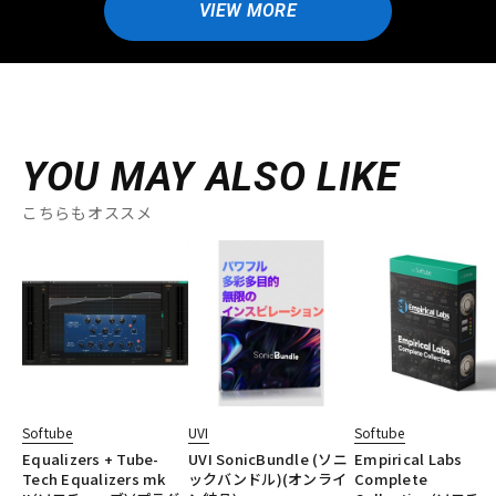
VIEW MORE
YOU MAY ALSO LIKE
こちらもオススメ
Softube
UVI
Softube
Equalizers + Tube-
UVI SonicBundle (ソニ
Empirical Labs
Tech Equalizers mk
ックバンドル)(オンライ
Complete