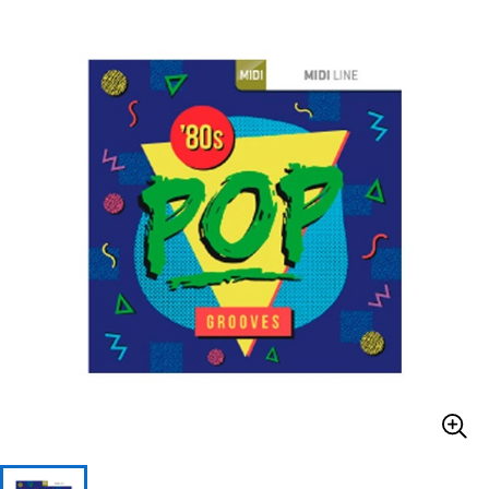
ベース
ウクレレ
ドラム
パーカッション
キーボード
電子ピアノ
管楽器
その他楽器
アンプ
エフェクター
DJ機器
DTM