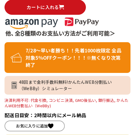
カートに入れる
7/28～早い者勝ち！！先着1000枚限定 全品
対象5％OFFクーポン！！！※無くなり次第
終了
48回まで金利手数料無料!かんたんWEB分割払い
（WeBBy）シミュレーター
決済利用不可: 代金引換, コンビニ決済, GMO後払い, 銀行振込, かんた
んWEB分割払い（WeBBy)
配送日目安：2時間以内にメール納品
お気に入りに追加