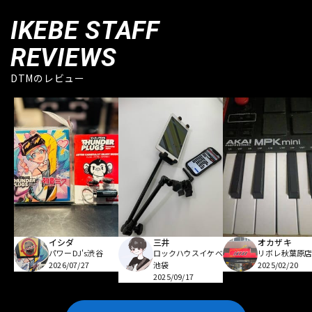
IKEBE STAFF
REVIEWS
DTMのレビュー
イシダ
三井
オカザキ
パワーDJ's渋谷
ロックハウスイケベ
リボレ秋葉原
2026/07/27
池袋
2025/02/20
2025/09/17