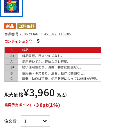
DTM オンライン納品
レコーディング機器
配信/ライブ機器
楽器アクセサリ
新品
送料無料
商品番号 750629
JAN ：
4511820116285
S
コンディション
：
中古
ヴィンテージ
¥
3,960
販売価格
（税込）
36pt(1%)
獲得予定ポイント：
注文数：