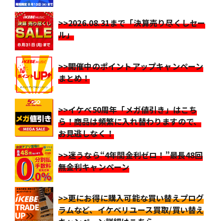
>>2026.08.31まで「決算売り尽くしセー
ル」
>>開催中のポイントアップキャンペーン
まとめ！
>>イケベ50周年「メガ値引き」はこち
ら！商品は頻繁に入れ替わりますので、
お見逃しなく！
>>迷うなら“4年間金利ゼロ！”最長48回
無金利キャンペーン
>>更にお得に購入可能な買い替えプログ
ラムなど、イケベリユース買取/買い替え