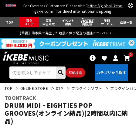
For Overseas Customers: Please visit "
https://global.ikebe-
gakki.com/
" for direct international shipping.
買う
売る
イベント
学割
TOP
店舗一覧
ストア
中古買取
動画
サービス
【重要】熊本県で発生した地震に伴う配送の遅延について(
07月29日
更新)
0
詳細検索
TOP
ONLINE STORE
DTM
プラグインソフト
プラグインバ
TOONTRACK
DRUM MIDI - EIGHTIES POP
GROOVES(オンライン納品)(2時間以内に納
品)
エレキギター
アコギ/エレアコ