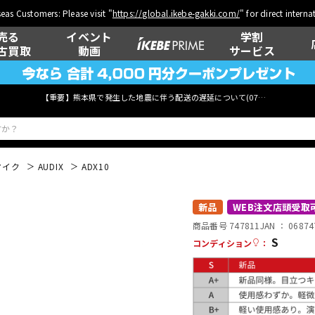
eas Customers: Please visit "
https://global.ikebe-gakki.com/
" for direct intern
売る
イベント
学割
古買取
動画
サービス
【重要】熊本県で発生した地震に伴う配送の遅延について(
07月29日
更新)
マイク
AUDIX
ADX10
ベース
ウクレレ
新品
WEB注文店頭受取
商品番号 747811
JAN ：
06874
S
コンディション
：
管楽器
その他楽器