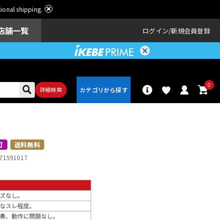
ational shipping.
店舗一覧
ログイン
新規会員登録
0
詳細検索
パーカッショ
ドラム
ン
可
送料無料
71591017
アンプ
エフェクター