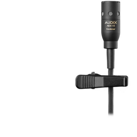
DJ機器
DTM
中古
ヴィンテー