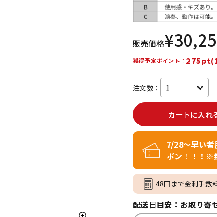
DTM オンラ
レコーディン
イン納品
グ機器
¥
30,2
販売価格
ジ
275pt(
獲得予定ポイント：
注文数：
カートに入れ
7/28～早い
ポン！！！※
48回まで金利手数
配送日目安：お取り寄せ