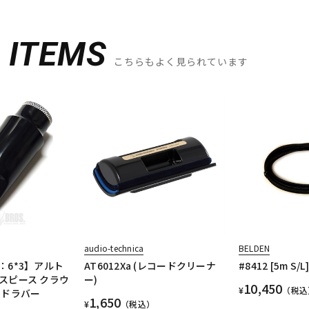
D
ITEMS
こちらもよく見られています
audio-technica
BELDEN
：6*3】アルト
AT6012Xa (レコードクリーナ
#8412 [5m S/L]
スピース クラウ
ー)
10,450
¥
（税込
ードラバー
1,650
¥
（税込）