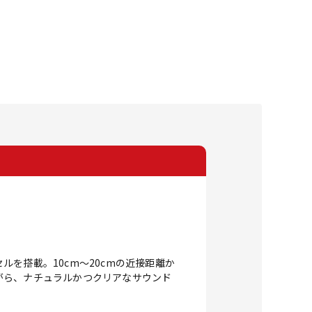
。
を搭載。10cm～20cmの近接距離か
がら、ナチュラルかつクリアなサウンド