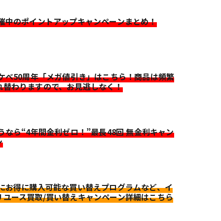
開催中のポイントアップキャンペーンまとめ！
イケベ50周年「メガ値引き」はこちら！商品は頻繁
れ替わりますので、お見逃しなく！
迷うなら“4年間金利ゼロ！”最長48回 無金利キャン
ン
更にお得に購入可能な買い替えプログラムなど、イ
リユース買取/買い替えキャンペーン詳細はこちら