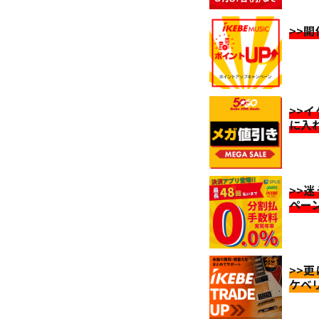
>>
>>
に入
>>
ペー
>>
ケベ