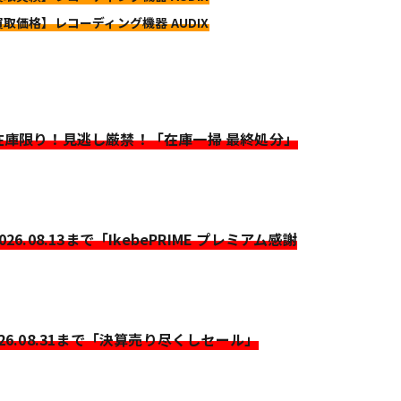
買取価格】レコーディング機器 AUDIX
>在庫限り！見逃し厳禁！「在庫一掃 最終処分」
2026.08.13まで「IkebePRIME プレミアム感謝
026.08.31まで「決算売り尽くしセール」