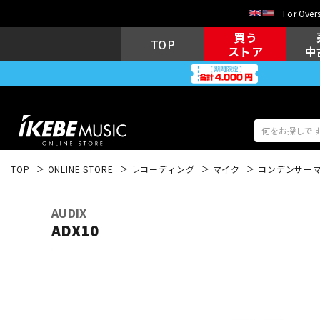
For Overs
買う
TOP
ストア
中
TOP
ONLINE STORE
レコーディング
マイク
コンデンサー
アコギ/エレ
エレキギター
アコ
AUDIX
ADX10
キーボード
電子ピアノ