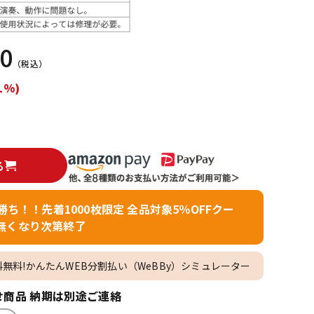
配信/ライブ
楽器アクセサ
機器
リ
50
（税込）
1%)
る
者勝ち！！先着1000枚限定 全品対象5％OFFクー
無くなり次第終了
料無料!かんたんWEB分割払い（WeBBy）シミュレーター
商品 納期は別途ご連絡