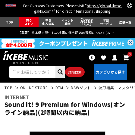
For Overseas Customers: Please visit "
https://global.ikebe-
gakki.com/
" for direct international shipping.
買う
売る
イベント
学割
TOP
店舗一覧
ストア
中古買取
動画
サービス
【重要】熊本県で発生した地震に伴う配送の遅延について(
07月29日
更新)
0
詳細検索
TOP
ONLINE STORE
DTM
DAWソフト
波形編集・マスタリ
INTERNET
Sound it! 9 Premium for Windows(オン
ライン納品)(2時間以内に納品)
エレキギター
アコギ/エレアコ