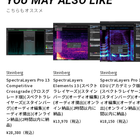
YOU MAY ALSO LIKE
こちらもオススメ
Steinberg
Steinberg
Steinberg
SpectraLayers Pro 13
SpectraLayers
SpectraLayers Pro 
Competitive
Elements 13 (スペクト
EDU (アカデミック版
Crossgrade (クロスグ
ラレイヤーズ)(スタイン
(スペクトラレイヤー
レード版)(スペクトラレ
バーグ)(オーディオ編集)
(スタインバーグ)(オ
イヤーズ)(スタインバー
(オーディオ摘出)(オンラ
ィオ編集)(オーディ
グ)(オーディオ編集)(オ
イン納品)(2時間以内に
出)(オンライン納品)(
ーディオ摘出)(オンライ
納品)
間以内に納品)
ン納品)(2時間以内に納
¥
13,970
（税込）
¥
18,150
（税込）
品)
¥
28,380
（税込）