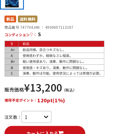
DTM オンライン納品
レコーディング機器
新品
送料無料
配信/ライブ機器
楽器アクセサリ
商品番号 747704
JAN ：
4900607113287
S
コンディション
：
中古
ヴィンテージ
¥
13,200
販売価格
（税込）
120pt(1%)
獲得予定ポイント：
注文数：
カートに入れる