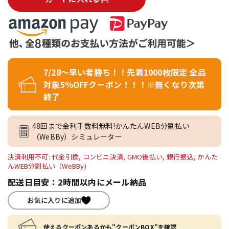
7/28～早い者勝ち！！先着1000枚限定 全品
対象5％OFFクーポン！！！※無くなり次第
終了
48回まで金利手数料無料!かんたんWEB分割払い
（WeBBy）シミュレーター
決済利用不可: 代金引換, コンビニ決済, GMO後払い, 銀行振込, かんた
んWEB分割払い（WeBBy)
配送日目安：2時間以内にメール納品
お気に入りに追加
使えるクーポンあるかも"クーポンBOX"を確認