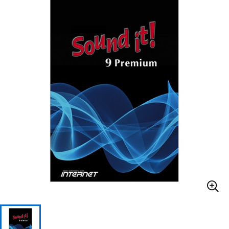
ベース
ウクレレ
ドラム
パーカッション
キーボード
電子ピアノ
管楽器
その他楽器
アンプ
エフェクター
DJ機器
DTM