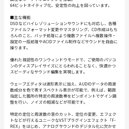
64ビットネイティブ化、安定性の向上を図っています。
■主な機能
DSDなどハイレゾリューションサウンドにも対応し、各種
ファイルフォーマット変更やマスタリング、CD作成はもち
ろんのこと、バッチ処理により複数ファイルへ複数操作・
設定の一括処理やACIDファイル制作などサウンドを自由に
操ります。
優れた視認性のワンウィンドウモードで、ご使用のパソコ
ンのディスプレイサイズにとらわれることなく、快適かつ
スピーディなサウンド編集を実現します。
ウェーブエディタは波形表示に加え、AUDIOデータの周波
数成分を色で表すスペクトル表示が可能で、例えば、範囲
指定した箇所の特定の周波数帯をピンポイントでゲイン調
整を行い、ノイズの軽減などが可能です。
特定の定位と周波数の音のカット、定位の変更、エフェク
トなどが行えるユニークなVSTプラグインエフェクト「F-
REX」をはじめ、アナログサウンドのデジタル化に欠かせ