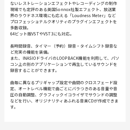
ないレストレーションエフェクトやレコーディングの制作
現場でも定評のある英国Sonnox社製エフェクト、放送業
界のラウドネス環境にも応える「Loudness Meter」など
プロフェッショナルクオリティのプラグインエフェクトを
多数収録。
64ビット版VSTやVST3にも対応。
長時間録音、タイマー（予約）録音・タイムシフト録音な
ど充実の機能を装備。
また、INASIOドライバのLOOPBACK機能を利用して、パソ
コン上の別のアプリケーションで再生しているサウンドを
録音することができます。
曲毎に異なるプリギャップ設定や曲間のクロスフェード設
定、オートレベル機能で曲ごとにバラつきのある音量や音
圧の自動調整、グラフィックイコライザでサウンドの調整
などを行い、オリジナリティあふれる音楽CDが作成できま
す。