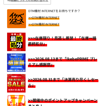
DTM機材 INTERNETをお持ちですか？
>>DTM機材 INTERNET
>>DTM機材 INTERNET
>>>在庫限り！見逃し厳禁！「在庫一掃
最終処分」
>>>2026.08.13まで「IkebePRIME プレ
ミアム感謝祭」
>>2026.08.31まで「決算売り尽くしセー
ル」
>>開催中のポイントアップキャンペーン
まとめ！