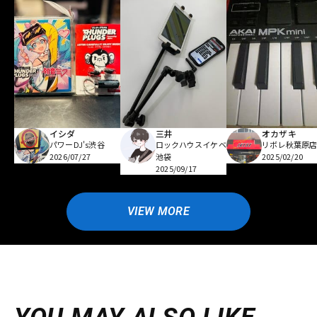
イシダ
三井
オカザキ
パワーDJ's渋谷
ロックハウスイケベ
リボレ秋葉原
2026/07/27
池袋
2025/02/20
2025/09/17
VIEW MORE