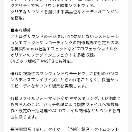
クオリティで扱うサウンド編集ソフトウェア。
クリアなサウンドを提供する高品位なオーディオエンジン
を搭載。
■主な機能
アナログサウンドのデジタル化に欠かせないレストレーシ
ョンエフェクトやレコーディングの制作現場でも定評のあ
る英国Sonnox社製エフェクトなどプロフェッショナルク
オリティのプラグインエフェクトを多数収録。
64ビット版VSTやVST3にも対応。
優れた視認性のワンウィンドウモードで、ご使用のパソコ
ンのディスプレイサイズにとらわれることなく、快適かつ
スピーディなサウンド編集を実現します。
各種ファイルフォーマット変更やマスタリング、CD作成は
もちろんのこと、バッチ処理により複数ファイルへ複数操
作・設定の一括処理やACIDファイル制作などサウンドを自
由に操ります。
長時間録音（※）、タイマー（予約）録音・タイムシフト