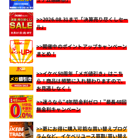
>>2026.08.31まで「決算売り尽くしセー
ル」
>>開催中のポイントアップキャンペーン
まとめ！
>>イケベ50周年「メガ値引き」はこち
ら！商品は頻繁に入れ替わりますので、
お見逃しなく！
>>迷うなら“4年間金利ゼロ！”最長48回
無金利キャンペーン
>>更にお得に購入可能な買い替えプログ
ラムなど、イケベリユース買取/買い替え