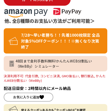
7/28～早い者勝ち！！先着1000枚限定 全品
対象5％OFFクーポン！！！※無くなり次第
終了
48回まで金利手数料無料!かんたんWEB分割払い
（WeBBy）シミュレーター
決済利用不可: 代金引換, コンビニ決済, GMO後払い, 銀行振込, かんた
んWEB分割払い（WeBBy)
配送日目安：2時間以内にメール納品
お気に入りに追加
使えるクーポンあるかも"クーポンBOX"を確認