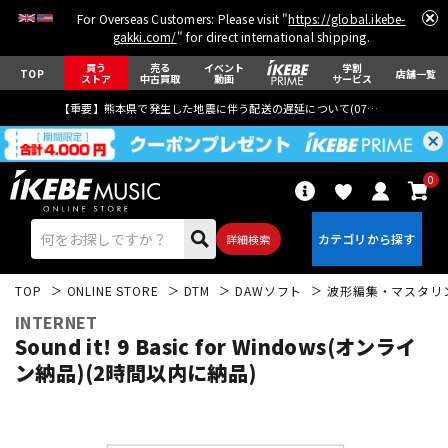
For Overseas Customers: Please visit "
https://global.ikebe-
gakki.com/
" for direct international shipping.
買う
売る
イベント
学割
TOP
店舗一覧
ストア
中古買取
動画
サービス
【重要】熊本県で発生した地震に伴う配送の遅延について(
07月29日
更新)
0
詳細検索
TOP
ONLINE STORE
DTM
DAWソフト
波形編集・マスタリ
INTERNET
Sound it! 9 Basic for Windows(オンライ
ン納品)(2時間以内に納品)
エレキギター
アコギ/エレアコ