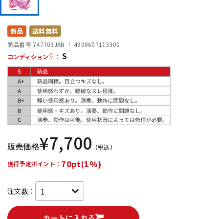
DTM オンライン納品
レコーディング機器
新品
送料無料
配信/ライブ機器
楽器アクセサリ
商品番号 747703
JAN ：
4900607113300
S
コンディション
：
中古
ヴィンテージ
¥
7,700
販売価格
（税込）
70pt(1%)
獲得予定ポイント：
注文数：
カートに入れる