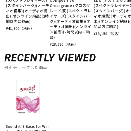
(スペクトラレイヤーズ)
Competitive
EDU (アカデミック版
(スタインバーグ)(オーデ
Crossgrade (クロスグ
(スペクトラレイヤー
ィオ編集)(オーディオ摘
レード版)(スペクトラレ
(スタインバーグ)(オ
出)(オンライン納品)(2時
イヤーズ)(スタインバー
ィオ編集)(オーディ
間以内に納品)
グ)(オーディオ編集)(オ
出)(オンライン納品)(
ーディオ摘出)(オンライ
間以内に納品)
¥
41,800
（税込）
ン納品)(2時間以内に納
¥
18,150
（税込）
品)
¥
28,380
（税込）
RECENTLY VIEWED
最近チェックした商品
Sound it! 9 Basic for Win