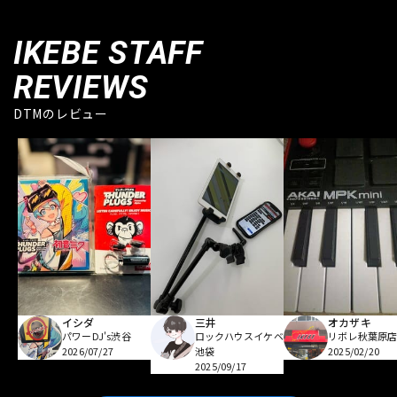
IKEBE STAFF
REVIEWS
DTMのレビュー
イシダ
三井
オカザキ
パワーDJ's渋谷
ロックハウスイケベ
リボレ秋葉原
2026/07/27
池袋
2025/02/20
2025/09/17