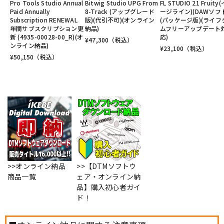
Pro Tools Studio Annual
Bitwig Studio UPG From
FL STUDIO 21 Fruity
Paid Annually
8-Track (アップグレード
ージライン)(DAWソフ
Subscription RENEWAL
版)(代引不可)(オンライン
(パッケージ版)(ライフ
年間サブスクリプション更
納品)
ムフリーアップデート
新 (4935-00028-00_R)(オ
応)
¥
47,300
（税込）
ンライン納品)
¥
23,100
（税込）
¥
50,150
（税込）
>>オンライン納品
>>【DTMソフトウ
商品一覧
ェア・オンライン納
品】購入初心者ガイ
ド！