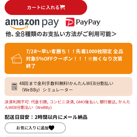
カートに入れる
7/28～早い者勝ち！！先着1000枚限定 全品
対象5％OFFクーポン！！！※無くなり次第
終了
48回まで金利手数料無料!かんたんWEB分割払い
（WeBBy）シミュレーター
決済利用不可: 代金引換, コンビニ決済, GMO後払い, 銀行振込, かんた
んWEB分割払い（WeBBy)
配送日目安：2時間以内にメール納品
お気に入りに追加