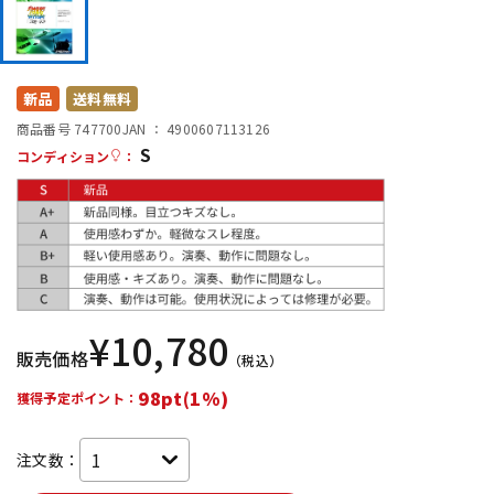
DTM オンライン納品
レコーディング機器
配信/ライブ機器
楽器アクセサリ
新品
送料無料
商品番号 747700
JAN ：
4900607113126
S
コンディション
：
中古
ヴィンテージ
¥
10,780
販売価格
（税込）
98pt(1%)
獲得予定ポイント：
注文数：