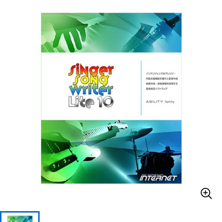
ベース
ウクレレ
ドラム
パーカッション
キーボード
電子ピアノ
管楽器
その他楽器
アンプ
エフェクター
DJ機器
DTM