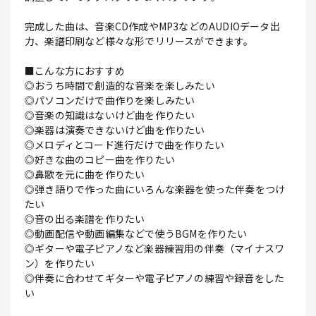
完成した曲は、音楽CD作成やMP3などのAUDIOデータ出
力、楽譜印刷など様々な形でリリースができます。
■こんな方におすすめ
◎おうち時間で創造的な音楽を楽しみたい
◎パソコンだけで曲作りを楽しみたい
◎音楽の知識はないけど曲を作りたい
◎楽器は演奏できないけど曲を作りたい
◎メロディとコード進行だけで曲を作りたい
◎好きな曲のコピー曲を作りたい
◎鼻歌を元に曲を作りたい
◎弾き語りで作った曲にいろんな楽器を使った伴奏をつけ
たい
◎音の出る楽譜を作りたい
◎動画配信や動画編集などで使うBGMを作りたい
◎ギターや電子ピアノなど楽器練習用の伴奏（マイナスワ
ン）を作りたい
◎伴奏に合わせてギターや電子ピアノの練習や録音をした
い