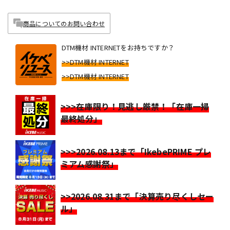
商品についてのお問い合わせ
DTM機材 INTERNETをお持ちですか？
>>DTM機材 INTERNET
>>DTM機材 INTERNET
>>>在庫限り！見逃し厳禁！「在庫一掃
最終処分」
>>>2026.08.13まで「IkebePRIME プレ
ミアム感謝祭」
>>2026.08.31まで「決算売り尽くしセー
ル」