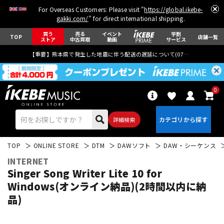
For Overseas Customers: Please visit "
https://global.ikebe-
gakki.com/
" for direct international shipping.
買う
売る
イベント
学割
TOP
店舗一覧
ストア
中古買取
動画
サービス
【重要】熊本県で発生した地震に伴う配送の遅延について(
07月29日
更新)
0
詳細検索
TOP
ONLINE STORE
DTM
DAWソフト
DAW・シーケンス
INTERNET
Singer Song Writer Lite 10 for
Windows(オンライン納品)(2時間以内に納
品)
エレキギター
アコギ/エレアコ