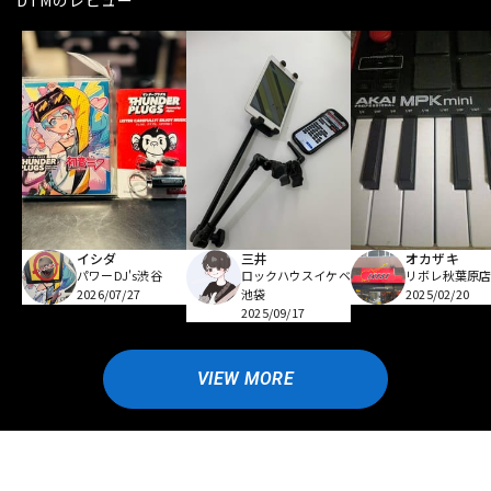
DTMのレビュー
イシダ
三井
オカザキ
パワーDJ's渋谷
ロックハウスイケベ
リボレ秋葉原
2026/07/27
池袋
2025/02/20
2025/09/17
VIEW MORE