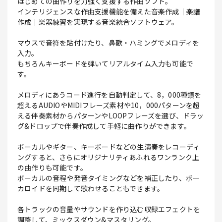
はじめての曲作りを力強く支援する作曲ソフト。
インテリジェンスな作曲支援機能を備えた音楽作成｜楽譜
作成｜楽器練習を実現する音楽統合ソフトウェア。
マウスで音符を貼付けたり、鼻歌・ハミングでメロディを
入力。
もちろんキーボードを弾いてリアルタイム入力も可能で
す。
メロディにあうコード進行を自動判定して、8，000種類を
超えるAUDIOやMIDIフレーズ素材や10，000パターンを超
える伴奏素材からパターンやLOOPフレーズを選び、ドラッ
グ&ドロップで伴奏作成して手軽に曲作りができます。
ボーカルやギター、キーボードなどの生演奏をレコーディ
ングすると、さらにオリジナリティあふれるワンランク上
の曲作りも可能です。
ボーカルの音程や発音タイミングなどを補正したり、ボー
カロイドを同期して歌わせることもできます。
各トラックの音量やサウンドを作り込む収録エフェクトを
調整して、ミックスダウン&マスタリング。