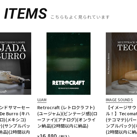
D
ITEMS
こちらもよく見られています
UJAM
IMAGE SOUNDS
ンドサマーセー
Retrocraft (レトロクラフト)
【イメージサウ
De Burro (キハ
(ユージャム)(ビンテージ感)(ロ
ル！】Tecoma
)(メキシコ)
ーファイ)(アナログ)(オンライ
(テコマテ)(パ
)(サンプルパッ
ン納品)(2時間以内に納品)
ンプルパック)(
納品)(2時間以内
(2時間以内に納
16,880
¥
（税込）