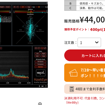
DTM オンラ
レコーディン
イン納品
グ機器
¥
44,0
販売価格
ジ
400pt(
獲得予定ポイント：
注文数：
カートに入れ
7/28～早い
ポン！！！※
48回まで金利手数
決済利用不可: 代金引換, コン
（WeBBy)