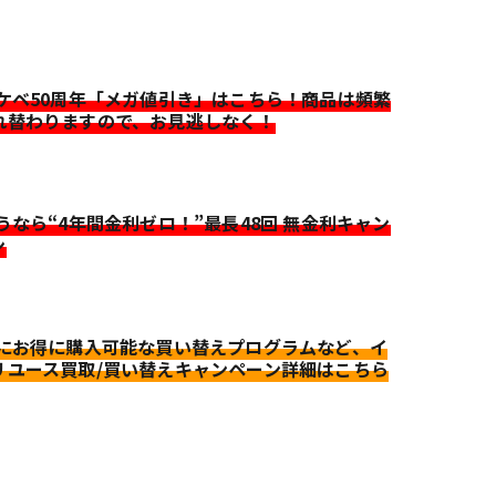
イケベ50周年「メガ値引き」はこちら！商品は頻繁
れ替わりますので、お見逃しなく！
迷うなら“4年間金利ゼロ！”最長48回 無金利キャン
ン
更にお得に購入可能な買い替えプログラムなど、イ
リユース買取/買い替えキャンペーン詳細はこちら