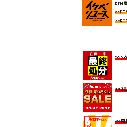
DTM機
>>DTM
>>DTM
>>
>>2
>>