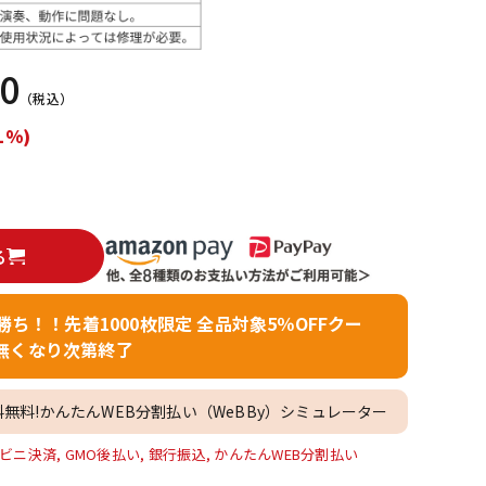
配信/ライブ
楽器アクセサ
機器
リ
00
（税込）
1%)
る
者勝ち！！先着1000枚限定 全品対象5％OFFクー
無くなり次第終了
料無料!かんたんWEB分割払い（WeBBy）シミュレーター
ビニ決済, GMO後払い, 銀行振込, かんたんWEB分割払い