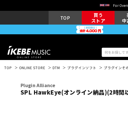
For Overs
買う
TOP
ストア
中
TOP
ONLINE STORE
DTM
プラグインソフト
プラグインそ
アコギ/エレ
エレキギター
アコ
Plugin Alliance
SPL HawkEye(オンライン納品)(2時
キーボード
電子ピアノ