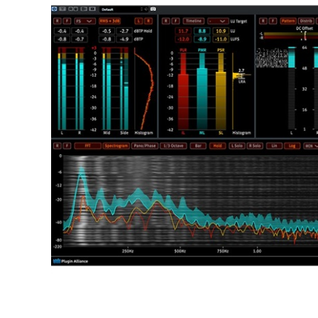
DJ機器
DTM
中古
ヴィンテー