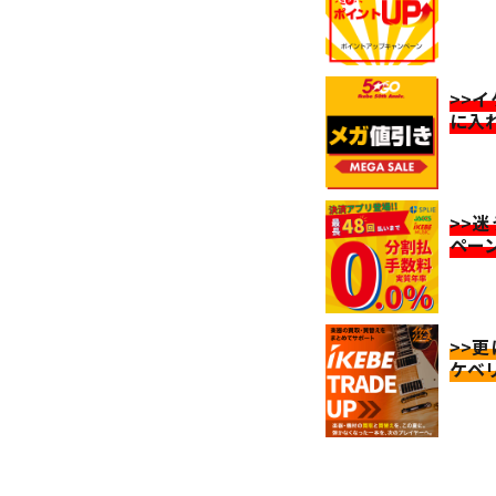
>>
に入
>>
ペー
>>
ケベ