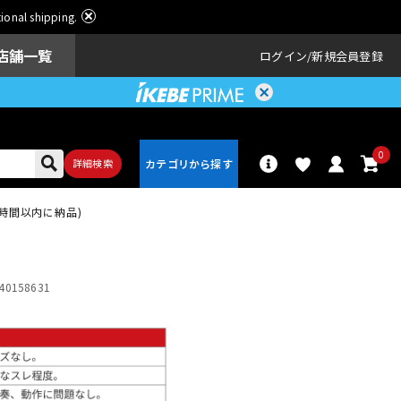
ational shipping.
店舗一覧
ログイン
新規会員登録
0
詳細検索
(2時間以内に納品)
パーカッショ
ドラム
ン
40158631
アンプ
エフェクター