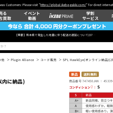
eas Customers: Please visit "
https://global.ikebe-gakki.com/
" for direct intern
売る
イベント
学割
古買取
動画
サービス
【重要】熊本県で発生した地震に伴う配送の遅延について(
07月29日
更新)
の他
Plugin Alliance
コード販売
SPL HawkEye(オンライン納品)
ベース
ウクレレ
新品
送料無料
間以内に納品)
商品番号 747450
JAN ：
45339
S
コンディション
：
管楽器
その他楽器