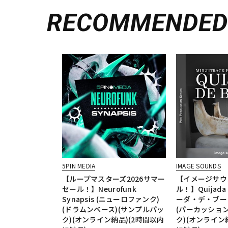
RECOMMENDE
5PIN MEDIA
IMAGE SOUNDS
【ループマスターズ2026サマー
【イメージサウ
セール！】Neurofunk
ル！】Quijada 
Synapsis (ニューロファンク)
ーダ・デ・ブーロ
(ドラムンベース)(サンプルパッ
(パーカッション
ク)(オンライン納品)(2時間以内
ク)(オンライン