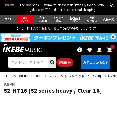
For Overseas Customers: Please visit "
https://global.ikebe-
gakki.com/
" for direct international shipping.
買う
売る
イベント
学割
TOP
店舗一覧
ストア
中古買取
動画
サービス
【重要】熊本県で発生した地震に伴う配送の遅延について(
07月29日
更新)
0
詳細検索
TOP
ONLINE STORE
ドラム
ドラムヘッド
タム用
ASPR
ASPR
S2-HT16 [S2 series heavy / Clear 16]
エレキギター
アコギ/エレアコ