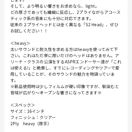
そして、より明るい響きをお求めなら、light。
どの厚さであっても繊細に反応し、2プライながらアコース
ティック系の音楽にも十分に対応できます。
従来の２プライヘッドとは全く異なる「S2 Head」、ぜひ
お試しください！！
＜heavy＞
太いサウンドと耐久性を求める方はheavyを使ってみて下
さい。これはただ単に厚いだけのヘッドはありません。ア
リーナ・クラスの公演をするASPRエンドーサー達が「これ
は使える!」と絶賛し、すでにレコーディングやツアーで愛
用していることが、そのサウンドの魅力を物語っていま
す。
※新品使用時は少しフィルムが硬い印象ですが、馴染むと
音域が広がり～オープンな響きになってきます※
＜スペック＞
サイズ：16インチ
フィニッシュ：クリアー
2Ply heavy（厚手）