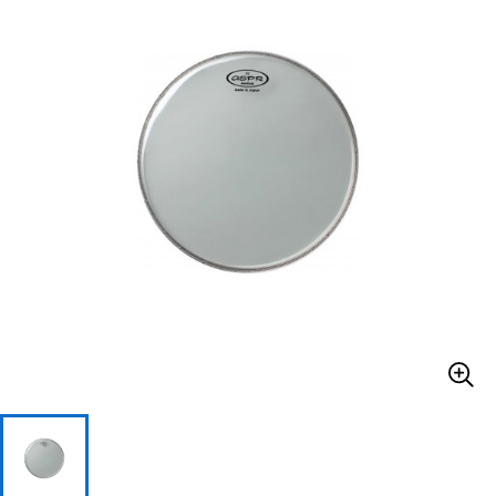
ベース
ウクレレ
ドラム
パーカッション
キーボード
電子ピアノ
管楽器
その他楽器
アンプ
エフェクター
DJ機器
DTM