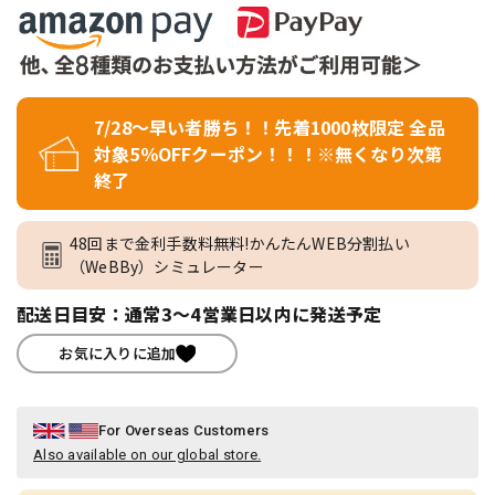
7/28～早い者勝ち！！先着1000枚限定 全品
対象5％OFFクーポン！！！※無くなり次第
終了
48回まで金利手数料無料!かんたんWEB分割払い
（WeBBy）シミュレーター
配送日目安：通常3～4営業日以内に発送予定
お気に入りに追加
For Overseas Customers
Also available on our global store.