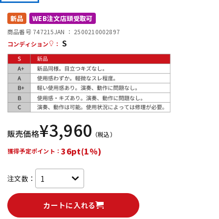
DTM オンライン納品
レコーディング機器
新品
WEB注文店頭受取可
商品番号 747215
JAN ：
2500210002897
S
配信/ライブ機器
楽器アクセサリ
コンディション
：
中古
ヴィンテージ
¥
3,960
販売価格
（税込）
36pt(1%)
獲得予定ポイント：
注文数：
カートに入れる