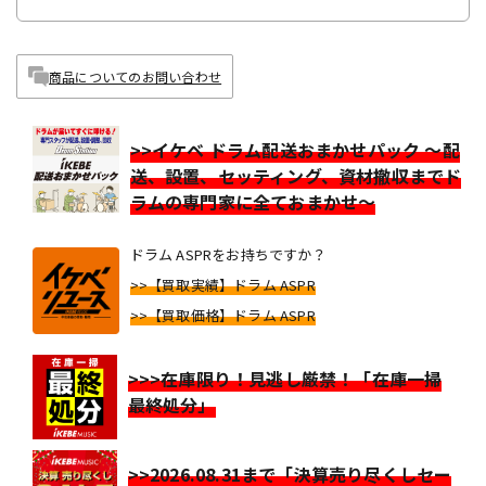
商品についてのお問い合わせ
>>イケベ ドラム配送おまかせパック ～配
送、設置、セッティング、資材撤収までド
ラムの専門家に全ておまかせ～
ドラム ASPRをお持ちですか？
>>【買取実績】ドラム ASPR
>>【買取価格】ドラム ASPR
>>>在庫限り！見逃し厳禁！「在庫一掃
最終処分」
>>2026.08.31まで「決算売り尽くしセー