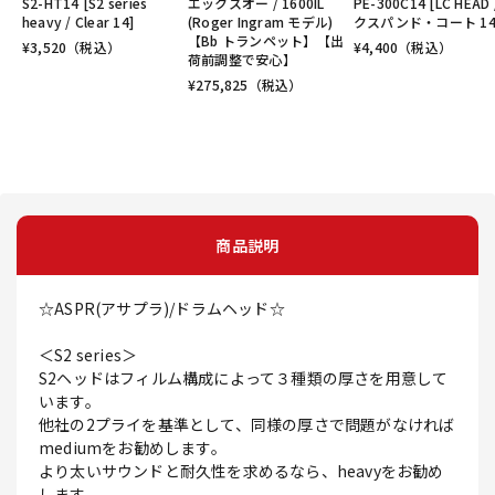
S2-HT14 [S2 series
エックスオー / 1600IL
PE-300C14 [LC HEAD 
heavy / Clear 14]
(Roger Ingram モデル)
クスパンド・コート 14
【Bb トランペット】【出
¥
3,520
（税込）
¥
4,400
（税込）
荷前調整で安心】
¥
275,825
（税込）
商品説明
☆ASPR(アサプラ)/ドラムヘッド☆
＜S2 series＞
S2ヘッドはフィルム構成によって３種類の厚さを用意して
います。
他社の2プライを基準として、同様の厚さで問題がなければ
mediumをお勧めします。
より太いサウンドと耐久性を求めるなら、heavyをお勧め
します。