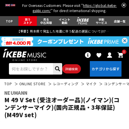
For Overseas Customers: Please visit "
https://global.ikebe-
gakki.com/
" for direct international shipping.
買う
売る
イベント
学割
TOP
店舗一覧
ストア
中古買取
動画
サービス
【重要】熊本県で発生した地震に伴う配送の遅延について(
07月29日
更新)
0
詳細検索
TOP
ONLINE STORE
レコーディング
マイク
コンデンサー
NEUMANN
M 49 V Set (受注オーダー品)(ノイマン)(コ
ンデンサーマイク)(国内正規品・3年保証)
(M49V set)
エレキギター
アコギ/エレアコ