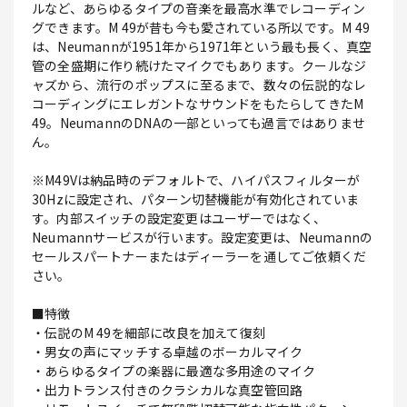
ルなど、あらゆるタイプの音楽を最高水準でレコーディン
グできます。M 49が昔も今も愛されている所以です。M 49
は、Neumannが1951年から1971年という最も長く、真空
管の全盛期に作り続けたマイクでもあります。クールなジ
ャズから、流行のポップスに至るまで、数々の伝説的なレ
コーディングにエレガントなサウンドをもたらしてきたM
49。NeumannのDNAの一部といっても過言ではありませ
ん。
※M49Vは納品時のデフォルトで、ハイパスフィルターが
30Hzに設定され、パターン切替機能が有効化されていま
す。内部スイッチの設定変更はユーザーではなく、
Neumannサービスが行います。設定変更は、Neumannの
セールスパートナーまたはディーラーを通してご依頼くだ
さい。
■特徴
・伝説のM 49を細部に改良を加えて復刻
・男女の声にマッチする卓越のボーカルマイク
・あらゆるタイプの楽器に最適な多用途のマイク
・出力トランス付きのクラシカルな真空管回路