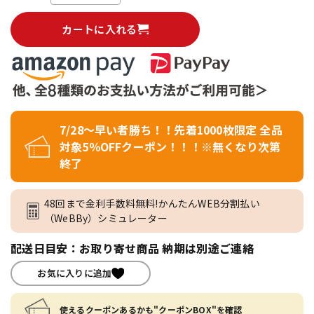
カートに入れる
7/28～早い者勝ち！！先着1000枚限定 全品
対象5％OFFクーポン！！！※無くなり次第
終了
48回まで金利手数料無料!かんたんWEB分割払い
（WeBBy）シミュレーター
配送日目安：お取り寄せ商品 納期は別途ご連絡
お気に入りに追加
使えるクーポンあるかも"クーポンBOX"を確認