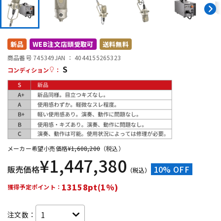
DTM オンライン納品
レコーディング機器
配信/ライブ機器
楽器アクセサリ
新品
WEB注文店頭受取可
送料無料
商品番号 745349
JAN ：
4044155265323
S
コンディション
：
中古
ヴィンテージ
メーカー希望小売価格
¥
1,608,200
（税込）
¥
1,447,380
販売価格
10% OFF
（税込）
13158pt(1%)
獲得予定ポイント：
注文数：