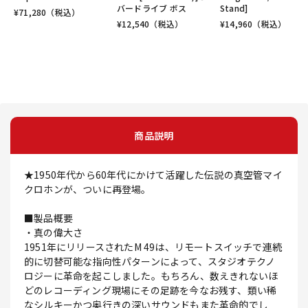
バードライブ ボス
Stand]
¥
71,280
（税込）
¥
12,540
（税込）
¥
14,960
（税込）
商品説明
★1950年代から60年代にかけて活躍した伝説の真空管マイ
クロホンが、ついに再登場。
■製品概要
・真の偉大さ
1951年にリリースされたM 49は、リモートスイッチで連続
的に切替可能な指向性パターンによって、スタジオテクノ
ロジーに革命を起こしました。もちろん、数えきれないほ
どのレコーディング現場にその足跡を今なお残す、類い稀
なシルキーかつ奥行きの深いサウンドもまた革命的でし