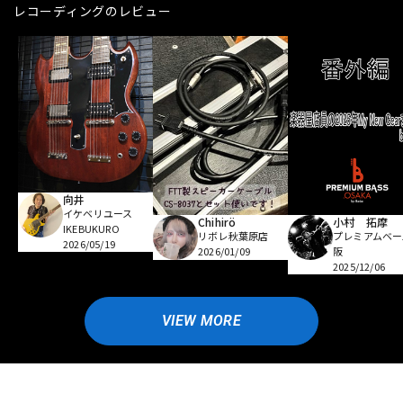
レコーディングのレビュー
向井
イケベリユース
Chihirö
小村 拓摩
IKEBUKURO
リボレ秋葉原店
プレミアムベー
2026/05/19
2026/01/09
阪
2025/12/06
VIEW MORE