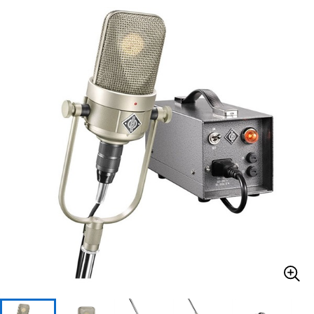
ベース
ウクレレ
ドラム
パーカッション
キーボード
電子ピアノ
管楽器
その他楽器
アンプ
エフェクター
DJ機器
DTM