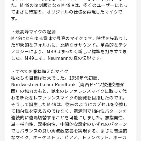
た。M 49の復刻版となるM 49 Vは、多くのユーザーにとっ
てまさに待望の、オリジナルの仕様を再現したマイクで
す。
・最高峰マイクの起源
M 49はあらゆる意味で最高のマイクです。時代を先取りし
た印象的なフォルムに、比類なきサウンド。革命的なテク
ノロジーにより、M 49はまったく新しい標準を打ち立てま
した。M 49こそ、Neumannの真の伝説です。
・すべてを兼ね備えたマイク
私たちの目標は壮大でした。1950年代初頭、
Nordwestdeutscher Rundfunk（南西ドイツ放送交響楽
団）の協力のもと、従来のレファレンスマイクに取って代
わる新たなレファレンスマイクの開発を目指したのです。
そうして誕生したM 49は、従来のようにカプセルを交換し
て指向性を変えるのではなく、電源側で指向性パターンを
連続的に遠隔切替することを可能にしました。無指向性、
単一指向性、双指向性、中間的な設定のいずれのパターン
でもバランスの良い周波数応答を実現する、まさに普遍的
なマイク。オーケストラ、ピアノ、トランペット、ボーカ