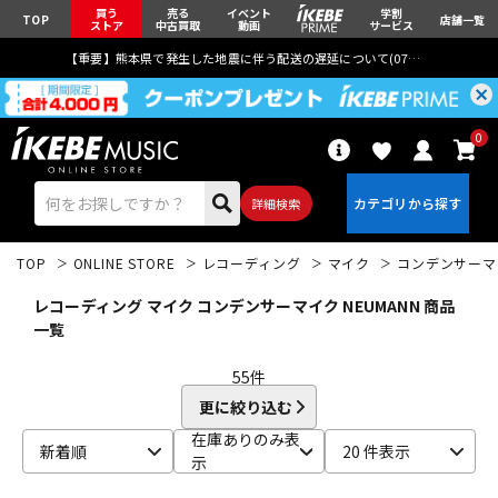
買う
売る
イベント
学割
TOP
店舗一覧
ストア
中古買取
動画
サービス
【重要】熊本県で発生した地震に伴う配送の遅延について(
07月29日
更新)
0
詳細検索
TOP
ONLINE STORE
レコーディング
マイク
コンデンサーマ
レコーディング マイク コンデンサーマイク NEUMANN 商品
一覧
55
件
エレキギター
アコギ/エレアコ
更に絞り込む
在庫ありのみ表
新着順
20 件表示
示
ベース
ウクレレ