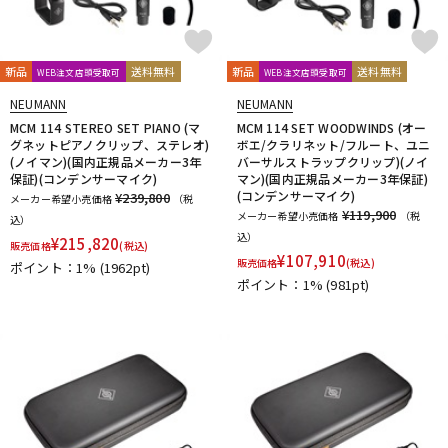
新品
送料無料
新品
送料無料
WEB注文店頭受取可
WEB注文店頭受取可
NEUMANN
NEUMANN
MCM 114 STEREO SET PIANO (マ
MCM 114 SET WOODWINDS (オー
グネットピアノクリップ、ステレオ)
ボエ/クラリネット/フルート、ユニ
(ノイマン)(国内正規品メーカー3年
バーサルストラップクリップ)(ノイ
保証)(コンデンサーマイク)
マン)(国内正規品メーカー3年保証)
(コンデンサーマイク)
¥239,800
メーカー希望小売価格
（税
¥119,900
メーカー希望小売価格
（税
込）
込）
¥
215,820
販売価格
(税込)
¥
107,910
販売価格
(税込)
ポイント：1%
(1962pt)
ポイント：1%
(981pt)