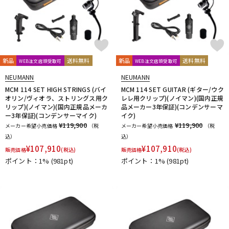
新品
送料無料
新品
送料無料
WEB注文店頭受取可
WEB注文店頭受取可
NEUMANN
NEUMANN
MCM 114 SET HIGH STRINGS (バイ
MCM 114 SET GUITAR (ギター/ウク
オリン/ヴィオラ、ストリングス用ク
レレ用クリップ)(ノイマン)(国内正規
リップ)(ノイマン)(国内正規品メーカ
品メーカー3年保証)(コンデンサーマ
ー3年保証)(コンデンサーマイク)
イク)
¥119,900
¥119,900
メーカー希望小売価格
（税
メーカー希望小売価格
（税
込）
込）
¥
107,910
¥
107,910
販売価格
(税込)
販売価格
(税込)
ポイント：1%
(981pt)
ポイント：1%
(981pt)