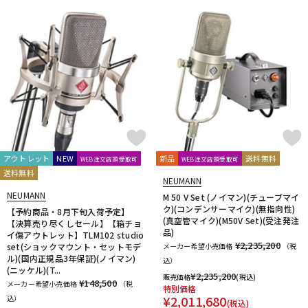
ドラム
パーカッション
キーボード
電子ピアノ
管楽器
その他楽器
アウトレット
NEW
新品
送料無料
WEB注文店頭受取可
WEB注文店頭受取可
送料無料
アンプ
エフェクター
NEUMANN
NEUMANN
M 50 V Set (ノイマン)(チューブマイ
ク)(コンデンサーマイク)(無指向性)
【予約商品・8月下旬入荷予定】
(真空管マイク)(M50V Set)(受注発注
【決算売り尽くしセール】【箱チョ
DJ機器
DTM
品)
イ傷アウトレット】TLM102 studio
¥2,235,200
set(ショックマウント・セットモデ
メーカー希望小売価格
（税
ル)(国内正規品3年保証)(ノイマン)
込）
(ニッケル)(T...
¥
2,235,200
販売価格
(税込)
DTM オンライン納品
レコーディング機器
¥148,500
メーカー希望小売価格
（税
特別価格
¥
2,011,680
込）
(税込)