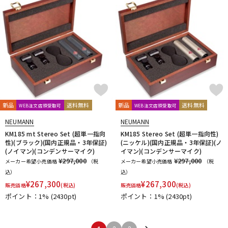
新品
送料無料
新品
送料無料
WEB注文店頭受取可
WEB注文店頭受取可
NEUMANN
NEUMANN
KM185 mt Stereo Set (超単一指向
KM185 Stereo Set (超単一指向性)
性)(ブラック)(国内正規品・3年保証)
(ニッケル)(国内正規品・3年保証)(ノ
(ノイマン)(コンデンサーマイク)
イマン)(コンデンサーマイク)
¥297,000
¥297,000
メーカー希望小売価格
（税
メーカー希望小売価格
（税
込）
込）
¥
267,300
¥
267,300
販売価格
(税込)
販売価格
(税込)
ポイント：1%
(2430pt)
ポイント：1%
(2430pt)