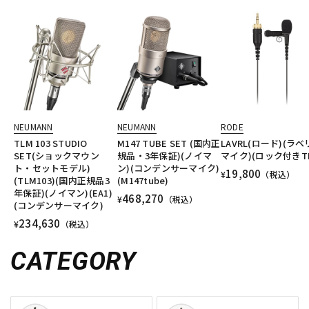
NEUMANN
NEUMANN
RODE
TLM 103 STUDIO
M147 TUBE SET (国内正
LAVRL(ロード)(ラ
SET(ショックマウン
規品・3年保証)(ノイマ
マイク)(ロック付きTR
ト・セットモデル)
ン)(コンデンサーマイク)
19,800
¥
（税込）
(TLM103)(国内正規品3
(M147tube)
年保証)(ノイマン)(EA1)
468,270
¥
（税込）
(コンデンサーマイク)
234,630
¥
（税込）
CATEGORY