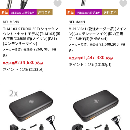
新品
送料無料
新品
送料無料
WEB注文店頭受取可
WEB注文店頭受取可
NEUMANN
NEUMANN
TLM 103 STUDIO SET(ショックマ
M 49 V Set (受注オーダー品)(ノイマ
ウント・セットモデル)(TLM103)(国
ン)(コンデンサーマイク)(国内正規
内正規品3年保証)(ノイマン)(EA1)
品・3年保証)(M49V set)
(コンデンサーマイク)
¥1,608,200
メーカー希望小売価格
（税
¥260,700
メーカー希望小売価格
（税
込）
込）
¥
1,447,380
販売価格
(税込)
¥
234,630
販売価格
(税込)
ポイント：1%
(13158pt)
ポイント：1%
(2133pt)