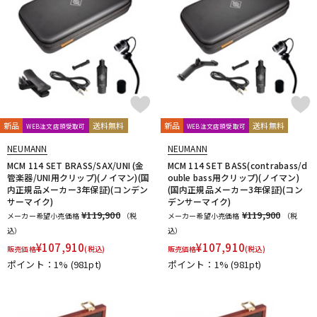
新品
送料無料
新品
送料無料
WEB注文店頭受取可
WEB注文店頭受取可
NEUMANN
NEUMANN
MCM 114 SET BRASS/SAX/UNI (金
MCM 114 SET BASS(contrabass/d
管楽器/UNI用クリップ)(ノイマン)(国
ouble bass用クリップ)(ノイマン)
内正規品メーカー3年保証)(コンデン
(国内正規品メーカー3年保証)(コン
サーマイク)
デンサーマイク)
¥119,900
¥119,900
メーカー希望小売価格
（税
メーカー希望小売価格
（税
込）
込）
¥
107,910
¥
107,910
販売価格
(税込)
販売価格
(税込)
ポイント：1%
(981pt)
ポイント：1%
(981pt)