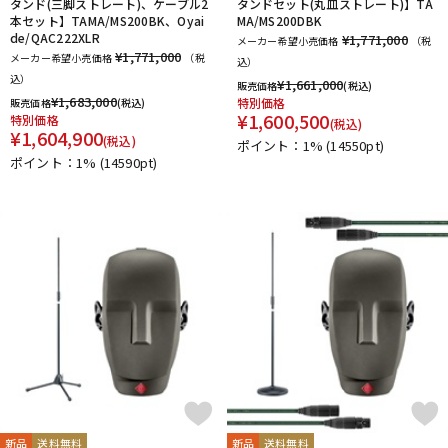
タンド(三脚ストレート)、ケーブル2
タンドセット(丸皿ストレート)】TA
本セット】TAMA/MS200BK、Oyai
MA/MS200DBK
de/QAC222XLR
¥1,771,000
メーカー希望小売価格
（税
¥1,771,000
メーカー希望小売価格
（税
込）
込）
¥
1,661,000
販売価格
(税込)
¥
1,683,000
特別価格
販売価格
(税込)
¥
1,600,500
特別価格
(税込)
¥
1,604,900
(税込)
ポイント：1%
(14550pt)
ポイント：1%
(14590pt)
新品
送料無料
新品
送料無料