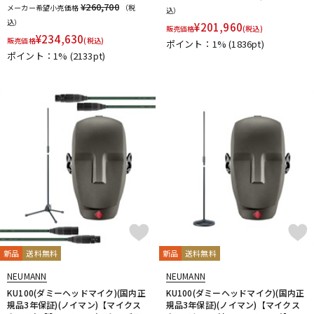
¥260,700
メーカー希望小売価格
（税
込）
込）
¥
201,960
販売価格
(税込)
¥
234,630
販売価格
(税込)
ポイント：1%
(1836pt)
ポイント：1%
(2133pt)
新品
送料無料
新品
送料無料
NEUMANN
NEUMANN
KU100(ダミーヘッドマイク)(国内正
KU100(ダミーヘッドマイク)(国内正
規品3年保証)(ノイマン)【マイクス
規品3年保証)(ノイマン)【マイクス