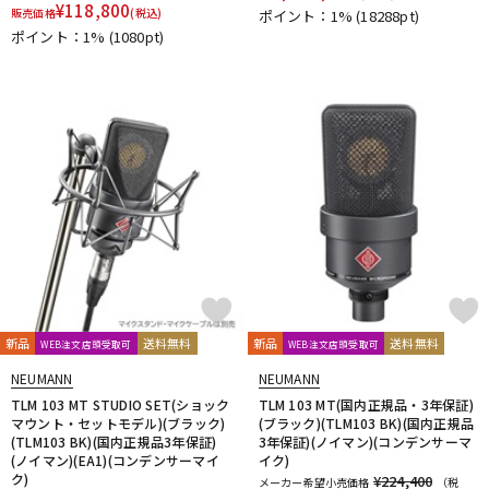
¥
118,800
販売価格
(税込)
ポイント：1%
(18288pt)
配信/ライブ機器
楽器アクセサリ
ポイント：1%
(1080pt)
中古
ヴィンテージ
新品
送料無料
新品
送料無料
WEB注文店頭受取可
WEB注文店頭受取可
NEUMANN
NEUMANN
TLM 103 MT STUDIO SET(ショック
TLM 103 MT(国内正規品・3年保証)
マウント・セットモデル)(ブラック)
(ブラック)(TLM103 BK)(国内正規品
(TLM103 BK)(国内正規品3年保証)
3年保証)(ノイマン)(コンデンサーマ
(ノイマン)(EA1)(コンデンサーマイ
イク)
ク)
¥224,400
メーカー希望小売価格
（税