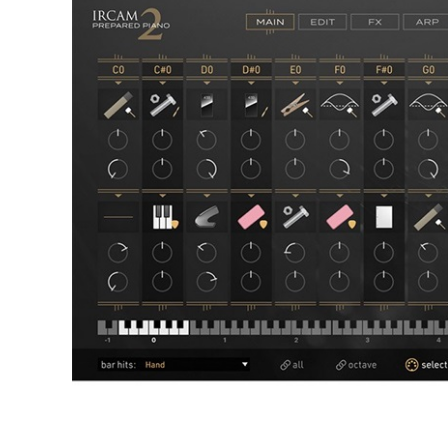
DJ機器
DTM
中古
ヴィンテー