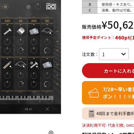
DTM オンラ
レコーディン
イン納品
グ機器
¥
50,6
販売価格
ジ
460pt(
獲得予定ポイント：
注文数：
カートに入れ
7/28～早い
ポン！！！※
48回まで金利手数
決済利用不可: 代金引換, GM