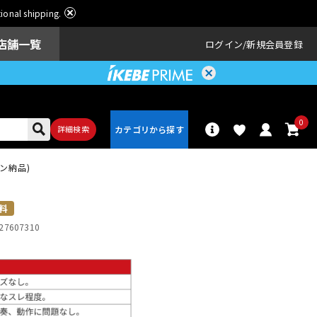
ational shipping.
店舗一覧
ログイン
新規会員登録
0
詳細検索
ライン納品)
パーカッショ
ドラム
ン
料
27607310
アンプ
エフェクター