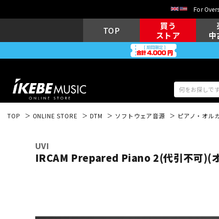
For Overs
買う
TOP
ストア
中
TOP
ONLINE STORE
DTM
ソフトウェア音源
ピアノ・オル
アコギ/エレ
エレキギター
アコ
UVI
IRCAM Prepared Piano 2(代引不可
キーボード
電子ピアノ