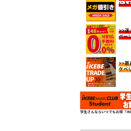
に入
>>
ペー
>>
ケベ
学生さんならいつでもお得『IKEBE 