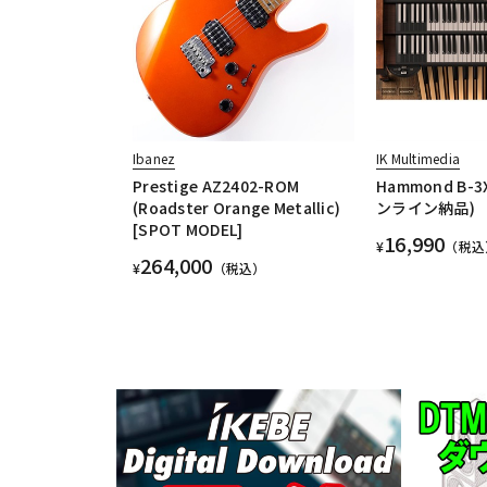
Ibanez
IK Multimedia
Prestige AZ2402-ROM
Hammond B-
(Roadster Orange Metallic)
ンライン納品)
[SPOT MODEL]
16,990
¥
（税込
264,000
¥
（税込）