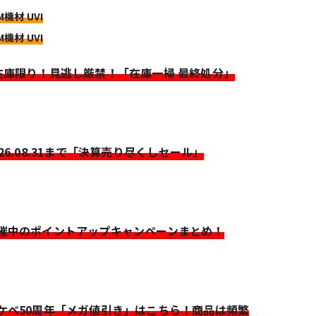
M機材 UVI
M機材 UVI
>在庫限り！見逃し厳禁！「在庫一掃 最終処分」
026.08.31まで「決算売り尽くしセール」
開催中のポイントアップキャンペーンまとめ！
イケベ50周年「メガ値引き」はこちら！商品は頻繁