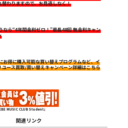
れ替わりますので、お見逃しなく！
迷うなら“4年間金利ゼロ！”最長48回 無金利キャン
ン
更にお得に購入可能な買い替えプログラムなど、イ
リユース買取/買い替えキャンペーン詳細はこちら
MUSIC CLUB Student』
関連リンク