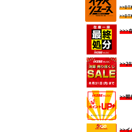
>>DT
>>DT
>>
>>2
>>
>>