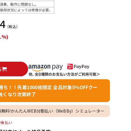
配信/ライブ
楽器アクセサ
機器
リ
24
（税込）
1%)
る
者勝ち！！先着1000枚限定 全品対象5％OFFクー
無くなり次第終了
料無料!かんたんWEB分割払い（WeBBy）シミュレーター
O後払い