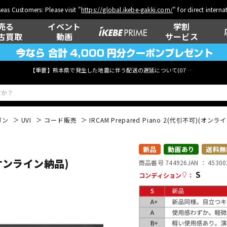
eas Customers: Please visit "
https://global.ikebe-gakki.com/
" for direct intern
売る
イベント
学割
古買取
動画
サービス
【重要】熊本県で発生した地震に伴う配送の遅延について(
07月29日
更新)
ガン
UVI
コード販売
IRCAM Prepared Piano 2(代引不可)(オン
ベース
ウクレレ
新品
動画あり
送料無
)(オンライン納品)
商品番号 744926
JAN ：
45300
S
コンディション
：
管楽器
その他楽器