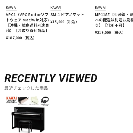
KAWAI
KAWAI
KAWAI
VPC1（VPC Editorソフ
SM-1 ピアノマット
MP11SE【※沖縄・
トウェア Mac/Win対応)
への配送は別途お見
¥
15,400
（税込）
【沖縄・離島送料別途見
り】【代引不可】
積】【お取り寄せ商品】
¥
319,000
（税込）
¥
187,000
（税込）
RECENTLY VIEWED
最近チェックした商品