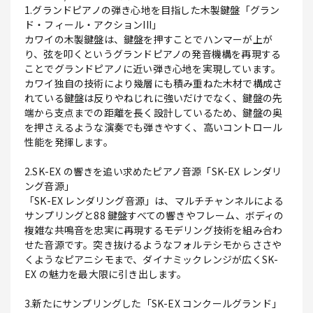
1.グランドピアノの弾き心地を目指した木製鍵盤「グラン
ド・フィール・アクションIII」
カワイの木製鍵盤は、鍵盤を押すことでハンマーが上が
り、弦を叩くというグランドピアノの発音機構を再現する
ことでグランドピアノに近い弾き心地を実現しています。
カワイ独自の技術により幾層にも積み重ねた木材で構成さ
れている鍵盤は反りやねじれに強いだけでなく、鍵盤の先
端から支点までの距離を長く設計しているため、鍵盤の奥
を押さえるような演奏でも弾きやすく、高いコントロール
性能を発揮します。
2.SK-EX の響きを追い求めたピアノ音源「SK-EX レンダリ
ング音源」
「SK-EX レンダリング音源」は、マルチチャンネルによる
サンプリングと88 鍵盤すべての響きやフレーム、ボディの
複雑な共鳴音を忠実に再現するモデリング技術を組み合わ
せた音源です。突き抜けるようなフォルテシモからささや
くようなピアニシモまで、ダイナミックレンジが広くSK-
EX の魅力を最大限に引き出します。
3.新たにサンプリングした「SK-EX コンクールグランド」