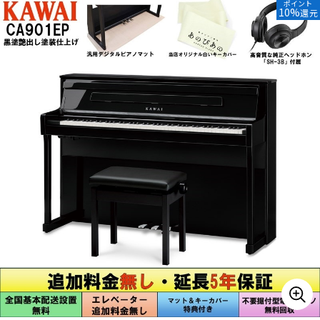
ポイント
10%
還元
ドラム
パーカッション
キーボード
電子ピアノ
管楽器
その他楽器
アンプ
エフェクター
DJ機器
DTM
DTM オンライン納品
レコーディング機器