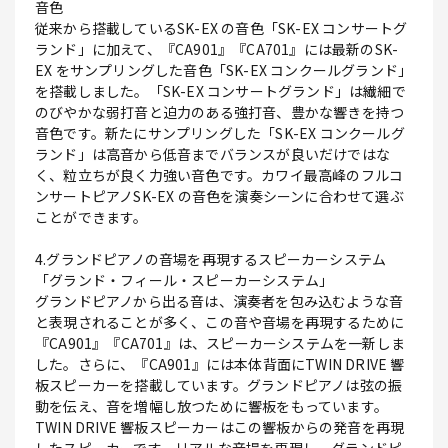
音色
従来から搭載しているSK-EX の音色「SK-EX コンサートグ
ランド」に加えて、『CA901』『CA701』には最新のSK-
EX をサンプリングした音色「SK-EX コンクールグランド」
を搭載しました。「SK-EX コンサートグランド」は繊細で
のびやかな弱打音と迫力のある強打音、豊かな響きを持つ
音色です。新たにサンプリングした「SK-EX コンクールグ
ランド」は高音から低音までバランスが良いだけではな
く、粒立ちが良く力強い音色です。カワイ最高峰のフルコ
ンサートピアノSK-EX の音色を演奏シーンに合わせて選ぶ
ことができます。
4.グランドピアノの音場を再現するスピーカーシステム
「グランド・フィール・スピーカーシステム」
グランドピアノから出る音は、演奏者を包み込むような音
と表現されることが多く、この音や音場を再現するために
『CA901』『CA701』は、スピーカーシステムを一新しま
した。さらに、『CA901』には本体背面にTWIN DRIVE 響
板スピーカーを搭載しています。グランドピアノは弦の振
動を伝え、音を増幅し放つために響板をもっています。
TWIN DRIVE 響板スピーカーはこの響板からの発音を再現