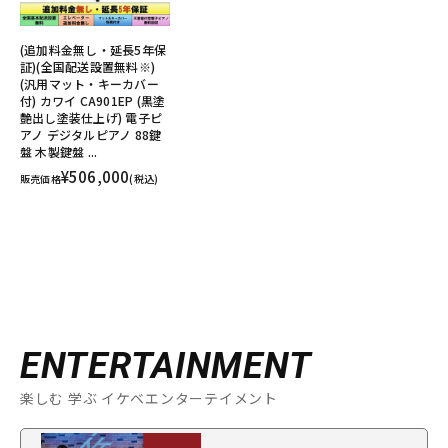
(追加料金無し・延長5年保
証)(全国配送設置無料※)
(汎用マット・キーカバー
付) カワイ CA901EP (黒塗
艶出し塗装仕上げ) 電子ピ
アノ デジタルピアノ 88鍵
盤 木製鍵盤 ...
¥506,000
販売価格
(税込)
ENTERTAINMENT
楽しむ 学ぶ イケベエンターテイメント