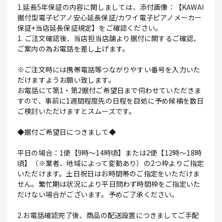
1.延長5年保証の内容に関しましては、添付画像：【KAWAI
据付型電子ピアノ安心延長保証/カワイ電子ピアノメーカー
保証+当店延長保証規定】をご確認ください。
1. ご注文確認後、当店担当店舗より据付に関するご確認、
ご案内の為お電話を差し上げます。
※ご注文時には携帯電話等つながりやすい番号を入力いた
だけますようお願い致します。
お電話にて第1・第2据付ご希望日まで伺わせていただきま
すので、事前に1週間程度先の日程を目処に予め候補を数日
ご検討いただけますとスムーズです。
◆据付ご希望日につきまして◆
平日の場合：1便【9時～14時頃】または2便【12時～18時
頃】（※業者、地域によって変動あり）の2つ枠よりご指定
いただけます。土日祝日はお時間帯のご指定をいただけま
せん。繁忙期は状況により平日問わず時間枠をご指定いた
だけない場合がございます。予めご了承ください。
2.お電話確認完了後、商品の配送設置につきましてご手配