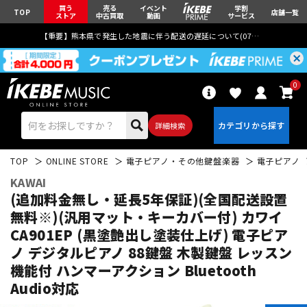
買う
売る
イベント
学割
TOP
店舗一覧
ストア
中古買取
動画
サービス
【重要】熊本県で発生した地震に伴う配送の遅延について(
07月29日
更新)
0
詳細検索
TOP
ONLINE STORE
電子ピアノ・その他鍵盤楽器
電子ピアノ
KAWAI
(追加料金無し・延長5年保証)(全国配送設置
無料※)(汎用マット・キーカバー付) カワイ
CA901EP (黒塗艶出し塗装仕上げ) 電子ピア
エレキギター
アコギ/エレアコ
ノ デジタルピアノ 88鍵盤 木製鍵盤 レッスン
機能付 ハンマーアクション Bluetooth
Audio対応
ベース
ウクレレ