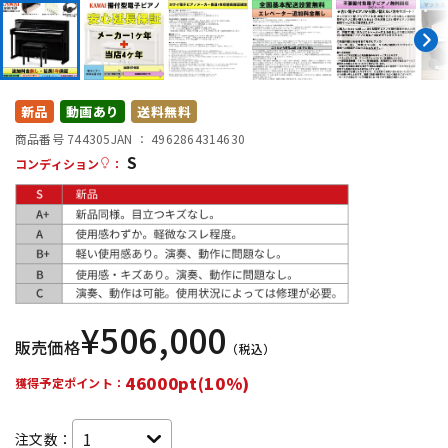
配信/ライブ機器
楽器アクセサリ
中古
ヴィンテージ
新品
動画あり
送料無料
商品番号 744305
JAN ：
4962864314630
S
コンディション
：
¥
506,000
販売価格
（税込）
46000pt(10%)
獲得予定ポイント：
注文数：