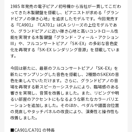
1985 年発売の電子ピアノ初号機から当社が一貫してこだわ
ってきた木製鍵盤を搭載し、ピアニストが求める「グラン
ドピアノの弾き心地」を追求したモデルです。今回発売す
る『CA901』『CA701』はCA シリーズの上位モデルであ
り、グランドピアノに近い弾き心地と高いコントロール性
能を実現する木製鍵盤「グランド・フィール・アクション
III」や、フルコンサートピアノ「SK-EX」の多彩な音色変
化を再現する「SK-EX レンダリング音源」を搭載していま
す。
今回は新たに、最新のフルコンサートピアノ「SK-EX」を
新たにサンプリングした音色を搭載し、2種類のSKEXの音
色を楽しんでいただけます。さらに、グランドピアノの音
場を再現する新スピーカーシステムにより、臨場感のある
響きを実現し、音質を改善しました。また、リビングや明
るい部屋のアクセントにもなるような新たなカラーバリエ
ーションを追加しました。そのほか、ペダルや譜面台位置
の見直しやタッチパネルの改良により、演奏性と操作性も
改善しました。
■CA901/CA701 の特長