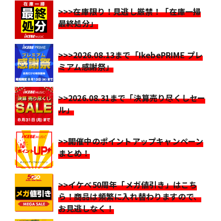
>>>在庫限り！見逃し厳禁！「在庫一掃
最終処分」
>>>2026.08.13まで「IkebePRIME プレ
ミアム感謝祭」
>>2026.08.31まで「決算売り尽くしセー
ル」
>>開催中のポイントアップキャンペーン
まとめ！
>>イケベ50周年「メガ値引き」はこち
ら！商品は頻繁に入れ替わりますので、
お見逃しなく！