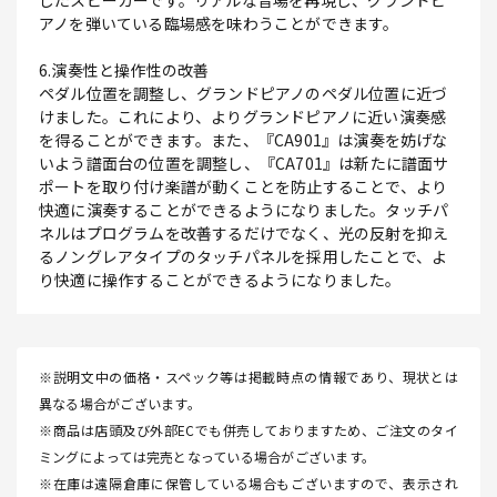
したスピーカーです。リアルな音場を再現し、グランドピ
アノを弾いている臨場感を味わうことができます。
6.演奏性と操作性の改善
ペダル位置を調整し、グランドピアノのペダル位置に近づ
けました。これにより、よりグランドピアノに近い演奏感
を得ることができます。また、『CA901』は演奏を妨げな
いよう譜面台の位置を調整し、『CA701』は新たに譜面サ
ポートを取り付け楽譜が動くことを防止することで、より
快適に演奏することができるようになりました。タッチパ
ネルはプログラムを改善するだけでなく、光の反射を抑え
るノングレアタイプのタッチパネルを採用したことで、よ
り快適に操作することができるようになりました。
※説明文中の価格・スペック等は掲載時点の情報であり、現状とは
異なる場合がございます。
※商品は店頭及び外部ECでも併売しておりますため、ご注文のタイ
ミングによっては完売となっている場合がございます。
※在庫は遠隔倉庫に保管している場合もございますので、表示され