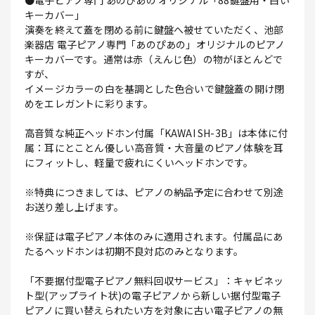
●電子ピアノ専門 あのぴあの オリジナル「88鍵盤用・白い
キーカバー」
演奏を終えて蓋を閉める前に鍵盤へ被せていただく、池部
楽器店 電子ピアノ専門「あのぴあの」オリジナルのピアノ
キーカバーです。通常は赤（えんじ色）の物がほとんどで
すが、
イメージカラーの白を基調とした色合いで鍵盤蓋の開け閉
めをエレガントに彩ります。
高音質な純正ヘッドホン付属「KAWAI SH-3B」は本体に付
属：耳にとことん優しい高音質・大音量のピアノ体験を耳
にフィットし、軽量で疲れにくいヘッドホンです。
※特典につきましては、ピアノの納品予定に合わせて別途
お送り差し上げます。
※保証は電子ピアノ本体のみに適用されます。付属品にあ
たるヘッドホンは初期不良対応のみとなります。
「不要据付型電子ピアノ無料回収サービス」：キャビネッ
ト型(アップライト状)の電子ピアノから新しい据付型電子
ピアノに買い替えられたい方を対象に古い電子ピアノの無