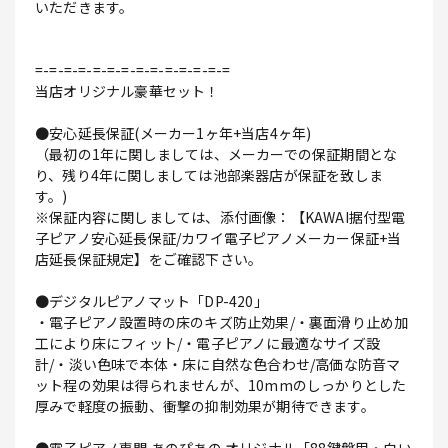
いただきます。
=-=-=-=-=-=-=-=-=-=-=-=-=-=
当店オリジナル豪華セット！
●安心延長保証(メーカー1ヶ年+当店4ヶ年)
（最初の1年に関しましては、メーカーでの保証期間とな
り、残り4年に関しましては池部楽器店が保証を致しま
す。)
※保証内容に関しましては、添付画像：【KAWAI据付型電
子ピアノ安心延長保証/カワイ電子ピアノメーカー保証+当
店延長保証規定】をご確認下さい。
●デジタルピアノマット「DP-420」
・電子ピアノ設置時の床のキズ防止効果/・裏面滑り止め加
工により床にフィット/・電子ピアノに最適なサイズ設
計/・淡い色味で本体・床に自然な色合わせ/高価な防音マ
ット程の効果は得られませんが、10mmのしっかりとした
厚みで軽度の振動、衝撃の抑制効果が期待できます。