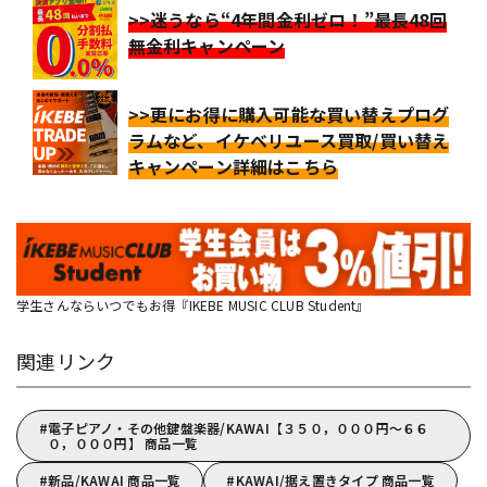
>>迷うなら“4年間金利ゼロ！”最長48回
無金利キャンペーン
>>更にお得に購入可能な買い替えプログ
ラムなど、イケベリユース買取/買い替え
キャンペーン詳細はこちら
学生さんならいつでもお得『IKEBE MUSIC CLUB Student』
関連リンク
電子ピアノ・その他鍵盤楽器/KAWAI【３５０，０００円～６６
０，０００円】 商品一覧
新品/KAWAI 商品一覧
KAWAI/据え置きタイプ 商品一覧