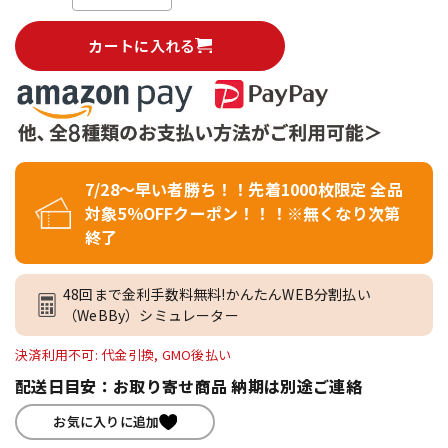
カートに入れる
7/28～早い者勝ち！！先着1000枚限定 全品
対象5％OFFクーポン！！！※無くなり次第
終了
48回まで金利手数料無料!かんたんWEB分割払い
（WeBBy）シミュレーター
決済利用不可: 代金引換, GMO後払い
配送日目安：お取り寄せ商品 納期は別途ご連絡
お気に入りに追加