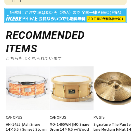
RECOMMENDED
ITEMS
こちらもよく見られています
CANOPUS
CANOPUS
PAiSTe
AH-1455 [Ash Snare
MO-1465WH [MO Snare
Signature The Paiste
14×5.5 / Sunset Storm
Drum 14×6.5 w/Wood
Line Medium HiHat 14