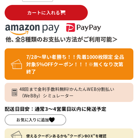
カートに入れる
7/28～早い者勝ち！！先着1000枚限定 全品
対象5％OFFクーポン！！！※無くなり次第
終了
48回まで金利手数料無料!かんたんWEB分割払い
（WeBBy）シミュレーター
配送日目安：通常3～4営業日以内に発送予定
お気に入りに追加
使えるクーポンあるかも"クーポンBOX"を確認