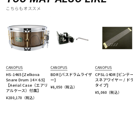
こちらもオススメ
CANOPUS
CANOPUS
CANOPUS
HS-1465 [Zelkova
BDR [バスドラムライザ
CPSL-14DR [ビンテ
Snare Drum 14×6.5]
ー]
スネアワイヤー / ド
【Aerial Case（エアリ
タイプ]
¥
6,050
（税込）
アルケース）付属】
¥
5,060
（税込）
¥
280,170
（税込）