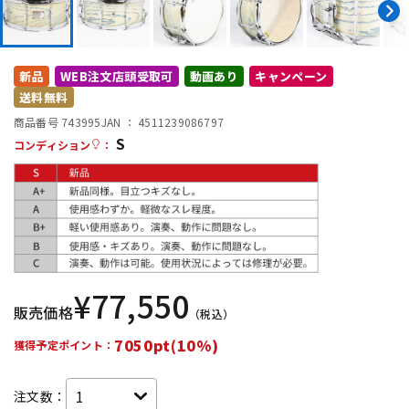
DTM オンライン納品
レコーディング機器
新品
WEB注文店頭受取可
動画あり
キャンペーン
配信/ライブ機器
楽器アクセサリ
送料無料
商品番号 743995
JAN ：
4511239086797
S
中古
ヴィンテージ
コンディション
：
¥
77,550
販売価格
（税込）
7050pt(10%)
獲得予定ポイント：
注文数：