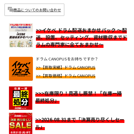
商品についてのお問い合わせ
>>イケベ ドラム配送おまかせパック ～配
送、設置、セッティング、資材撤収までド
ラムの専門家に全ておまかせ～
ドラム CANOPUSをお持ちですか？
>>【買取実績】ドラム CANOPUS
>>【買取価格】ドラム CANOPUS
>>>在庫限り！見逃し厳禁！「在庫一掃
最終処分」
>>2026.08.31まで「決算売り尽くしセー
ル」