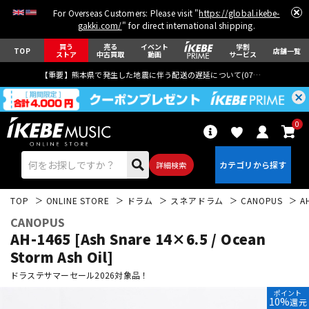
For Overseas Customers: Please visit "
https://global.ikebe-
gakki.com/
" for direct international shipping.
買う
売る
イベント
学割
TOP
店舗一覧
ストア
中古買取
動画
サービス
【重要】熊本県で発生した地震に伴う配送の遅延について(
07月29日
更新)
0
詳細検索
TOP
ONLINE STORE
ドラム
スネアドラム
CANOPUS
A
CANOPUS
AH-1465 [Ash Snare 14×6.5 / Ocean
Storm Ash Oil]
ドラステサマーセール2026対象品！
エレキギター
アコギ/エレアコ
ポイント
10%
還元