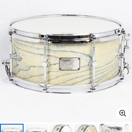
ベース
ウクレレ
ドラム
パーカッション
キーボード
電子ピアノ
管楽器
その他楽器
アンプ
エフェクター
DJ機器
DTM