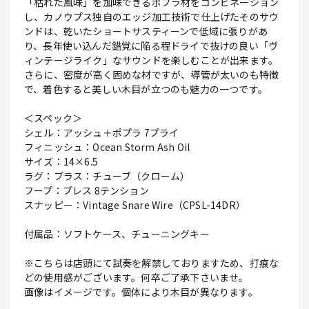
「枯れた風味」を加味できるポプラ材をコンビネーション
し、カノウプス独自のエッジ加工技術で仕上げたそのサウ
ンドは、乾いたショートサスティーンで低域に張りがあ
り、長年使い込んだ錯覚に陥る程ドライで抜けの良い「ヴ
ィンテージライク」なサウンドを楽しむことが出来ます。
さらに、密度が高く固めな材ですが、導管が太いのも特徴
で、着色すると美しい木目が立つのも魅力の一つです。
＜スペック＞
シェル：アッシュ＋ポプラ 7プライ
フィニッシュ：Ocean Storm Ash Oil
サイズ：14×6.5
ラグ：ブラス：チューブ（クローム）
フープ：プレス 8テンション
スナッピー：Vintage Snare Wire（CPSL-14DR）
付属品：ソフトケース、チューニングキー
※こちらは店頭にて試奏を解禁しておりますため、打痕な
どの使用感がございます。何卒ご了承下さいませ。
画像はイメージです。個体により木目が異なります。