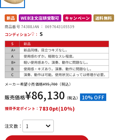
DTM オンライン納品
レコーディング機器
新品
WEB注文店頭受取可
キャンペーン
送料無料
商品番号 74388
JAN ：
0697643105539
配信/ライブ機器
楽器アクセサリ
S
コンディション
：
中古
ヴィンテージ
メーカー希望小売価格
¥
95,700
（税込）
¥
86,130
販売価格
10% OFF
（税込）
7830pt(10%)
獲得予定ポイント：
注文数：