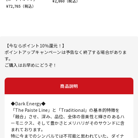
¥
2,860
（税込）
¥
72,765
（税込）
【今ならポイント10％還元！】
ポイントアップキャンペーンは予告なく終了する場合がありま
す。
ご購入はお早めにどうぞ！
商品説明
◆Dark Energy◆
「The Paiste Line」と「Traditional」の基本的特徴を
「融合」させ、深み、品位、全体の音楽性と輝きのあるハ
ーモニクス、そして豊かさとメリハリがそのサウンドに含
まれております。
特に今までのシンバルでは不可能と思われていた、ダイナ