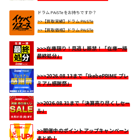
ドラム PAiSTeをお持ちですか？
>>【買取実績】ドラム PAiSTe
>>【買取価格】ドラム PAiSTe
>>>在庫限り！見逃し厳禁！「在庫一掃
最終処分」
>>>2026.08.13まで「IkebePRIME プレ
ミアム感謝祭」
>>2026.08.31まで「決算売り尽くしセー
ル」
>>開催中のポイントアップキャンペーン
まとめ！