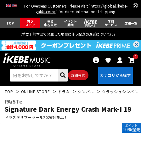
For Overseas Customers: Please visit "
https://global.ikebe-
gakki.com/
" for direct international shipping.
買う
売る
イベント
学割
TOP
店舗一覧
ストア
中古買取
動画
サービス
【重要】熊本県で発生した地震に伴う配送の遅延について(
07月29日
更新)
0
詳細検索
TOP
ONLINE STORE
ドラム
シンバル
クラッシュシンバル
PAiSTe
Signature Dark Energy Crash Mark-I 19
ドラステサマーセール2026対象品！
ポイント
エレキギター
アコギ/エレアコ
10%
還元