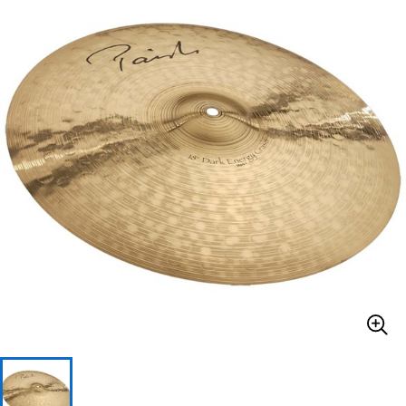
ベース
ウクレレ
ドラム
パーカッション
キーボード
電子ピアノ
管楽器
その他楽器
アンプ
エフェクター
DJ機器
DTM