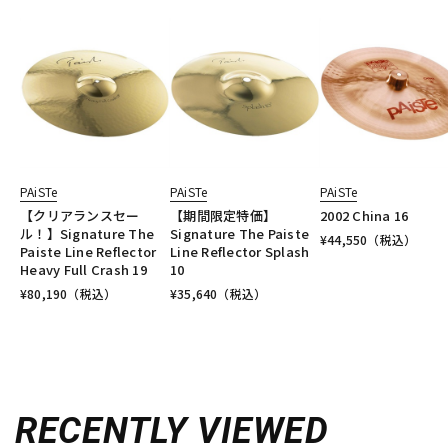
PAiSTe
PAiSTe
PAiSTe
【クリアランスセー
【期間限定特価】
2002 China 16
ル！】Signature The
Signature The Paiste
¥
44,550
（税込）
Paiste Line Reflector
Line Reflector Splash
Heavy Full Crash 19
10
¥
80,190
（税込）
¥
35,640
（税込）
RECENTLY VIEWED