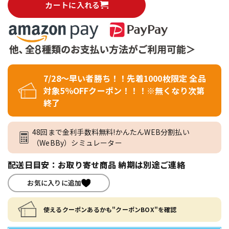
カートに入れる
7/28～早い者勝ち！！先着1000枚限定 全品
対象5％OFFクーポン！！！※無くなり次第
終了
48回まで金利手数料無料!かんたんWEB分割払い
（WeBBy）シミュレーター
配送日目安：お取り寄せ商品 納期は別途ご連絡
お気に入りに追加
使えるクーポンあるかも"クーポンBOX"を確認